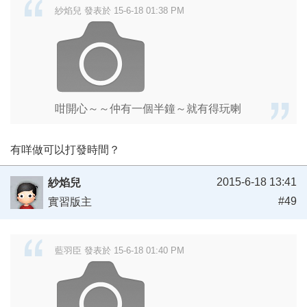
紗焰兒 發表於 15-6-18 01:38 PM
咁開心～～仲有一個半鐘～就有得玩喇
有咩做可以打發時間？
2015-6-18 13:41
紗焰兒
#49
實習版主
藍羽臣 發表於 15-6-18 01:40 PM