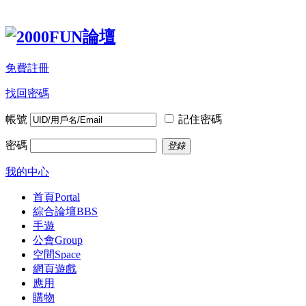
免費註冊
找回密碼
帳號
記住密碼
密碼
登錄
我的中心
首頁
Portal
綜合論壇
BBS
手遊
公會
Group
空間
Space
網頁遊戲
應用
購物