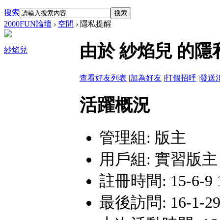
搜索
搜索
2000FUN論壇
›
空間
›
隱私提醒
由於 紗焰兒 的
紗焰兒
查看好友列表
|
加為好友
|
打個招呼
|
發送
活躍概況
管理組:
版主
用戶組:
實習版主
註冊時間: 15-6-9 
最後訪問: 16-1-29 