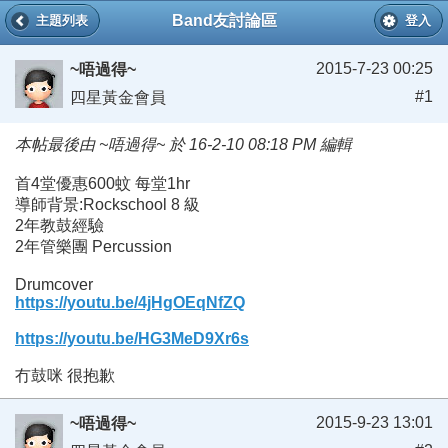
Band友討論區
主題列表
登入
2015-7-23 00:25
~唔過得~
#1
四星黃金會員
本帖最後由 ~唔過得~ 於 16-2-10 08:18 PM 編輯
首4堂優惠600蚊 每堂1hr
導師背景:Rockschool 8 級
2年教鼓經驗
2年管樂團 Percussion
Drumcover
https://youtu.be/4jHgOEqNfZQ
https://youtu.be/HG3MeD9Xr6s
冇鼓咪 很抱歉
2015-9-23 13:01
~唔過得~