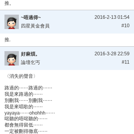
推。
2016-2-13 01:54
~唔過得~
#10
四星黃金會員
推.
2016-3-28 22:59
好麻煩。
#11
論壇乞丐
〈消失的聲音〉
路過的⋯⋯路過的⋯⋯
我是來路過的⋯⋯
別刪我⋯⋯別刪我⋯⋯
我是來唱歌的⋯⋯
yayaya⋯⋯ohohhh⋯⋯
啱聽的唔啱聽的⋯⋯
都會無得留低⋯⋯
一定被刪得徹底⋯⋯