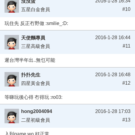
2016-1-28 16:34
沒沒蛋
#10
五星白金會員
玩住先 反正冇野做 :smilie_:D:
2016-1-28 16:44
天使麵專員
#11
三星高級會員
遲台灣半年出..無乜可能
2016-1-28 16:48
扑扑先生
#12
四星黃金會員
等睇玩後心得 冇得玩 :ro03:
hong2004094
2016-1-28 17:03
#13
二星初級會員
入到game wo 好正常