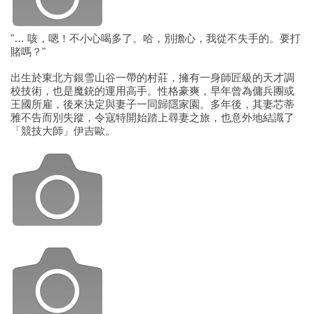
"… 咳，嗯！不小心喝多了。哈，別擔心，我從不失手的。要打
賭嗎？"
出生於東北方銀雪山谷一帶的村莊，擁有一身師匠級的天才調
校技術，也是魔銃的運用高手。性格豪爽，早年曾為傭兵團或
王國所雇，後來決定與妻子一同歸隱家園。多年後，其妻芯蒂
雅不告而別失蹤，令寇特開始踏上尋妻之旅，也意外地結識了
「競技大師」伊吉歐。