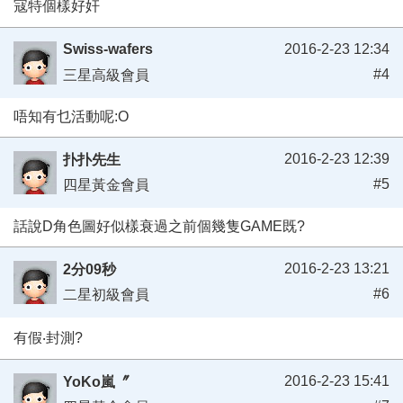
寇特個樣好奸
Swiss-wafers
2016-2-23 12:34
#4
三星高級會員
唔知有乜活動呢:O
2016-2-23 12:39
扑扑先生
#5
四星黃金會員
話說D角色圖好似樣衰過之前個幾隻GAME既?
2016-2-23 13:21
2分09秒
#6
二星初級會員
有假‧封測?
2016-2-23 15:41
YoKo嵐〞