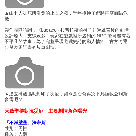
▲由七大災厄所引發的上古之戰，千年後神子們將再度面臨危
機…
製作團隊強調，《Laplace - 拉普拉斯的神子》遊戲背後的劇情
設計龐大，支線眾多，玩家在遊戲裡所遇到的 NPC 都可能有著
不平凡的故事；為了完整呈現遊戲史詩的動人情節，官方將逐
步發表更詳盡的故事劇情。
▲過去神族協助封印了災厄，如今是否會再次下凡拯救亞爾斯
多雷呢？
天啟聖徒對抗災厄，主要劇情角色曝光
『不滅壁壘』法帝斯
性別：男性
種族：人類