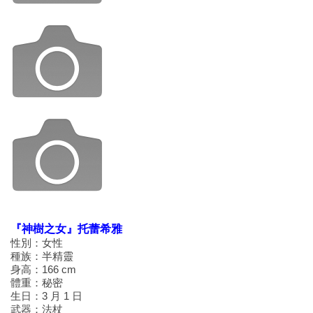
『神樹之女』托蕾希雅
性別：女性
種族：半精靈
身高：166 cm
體重：秘密
生日：3 月 1 日
武器：法杖