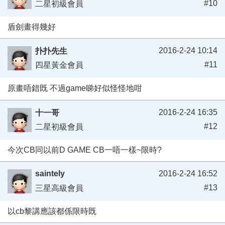
#10
二星初級會員
盾劍畫得幾好
2016-2-24 10:14
扑扑先生
#11
四星黃金會員
原畫唔錯既 不過game睇好似怪怪地咁
2016-2-24 16:35
十一哥
#12
二星初級會員
今次CB同以前D GAME CB一唔一樣~限時?
saintely
2016-2-24 16:52
#13
三星高級會員
以cb黎講應該都係限時既