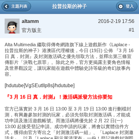
拉普拉斯的神子
主題列表
登入
altamm
2016-2-19 17:56
#1
官方版主
Alta Multimedia 繼取得傳奇網路旗下線上遊戲新作《Laplace -
拉普拉斯的神子》港澳區代理權後，今日 (19日) 公佈 『3 月 16
日 真．封測』及封測激活碼之優先領取方法，並釋出第三條宣
傳影片「決戰七原罪」。除此之外，官方更揭露主要角色情報
及世界觀設定，讓玩家能在遊戲中體驗史詩等級的奇幻故事內
容。
[hdutube]VgSEutIIp8s[/hdutube]
『3 月 16 日 真．封測』！激活碼派發方法你要知
官方已落實於 3 月 16 日 13:00 至 3 月 19 日 13:00 進行刪檔封
測，有興趣參加封測的玩家，必須先領取封測激活碼，才能成
功申請及激活遊戲帳號。而激活碼將優先於 2 月 22 日(一)
13:00 起接受登記申請。成功申請的玩家，將會以實體信件方
式，獲得由官方寄出之「封測激活碼一組」、「Laplace 封測邀
請卡」、以及「Laplace 顯示屏清潔布」一份！登記遊戲封測即