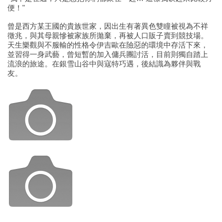
便！"
曾是西方某王國的貴族世家，因出生有著異色雙瞳被視為不祥
徵兆，與其母親慘被家族所拋棄，再被人口販子賣到競技場。
天生樂觀與不服輸的性格令伊吉歐在險惡的環境中存活下來，
並習得一身武藝，曾短暫的加入傭兵團討活，目前則獨自踏上
流浪的旅途。在銀雪山谷中與寇特巧遇，後結識為夥伴與戰
友。