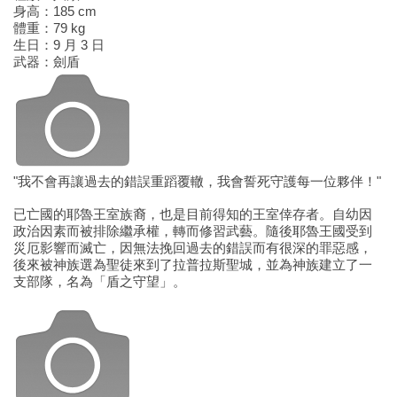
身高：185 cm
體重：79 kg
生日：9 月 3 日
武器：劍盾
"我不會再讓過去的錯誤重蹈覆轍，我會誓死守護每一位夥伴！"
已亡國的耶魯王室族裔，也是目前得知的王室倖存者。自幼因
政治因素而被排除繼承權，轉而修習武藝。隨後耶魯王國受到
災厄影響而滅亡，因無法挽回過去的錯誤而有很深的罪惡感，
後來被神族選為聖徒來到了拉普拉斯聖城，並為神族建立了一
支部隊，名為「盾之守望」。