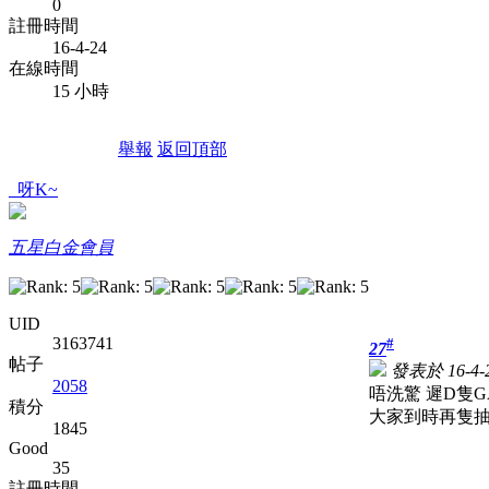
0
註冊時間
16-4-24
在線時間
15 小時
舉報
返回頂部
_呀K~
五星白金會員
UID
3163741
#
27
帖子
發表於 16-4-2
2058
唔洗驚 遲D隻G
積分
大家到時再隻
1845
Good
35
註冊時間