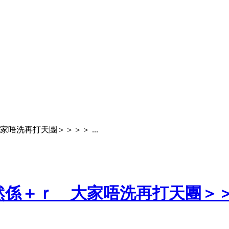
唔洗再打天團＞＞＞＞ ...
然係＋ｒ 大家唔洗再打天團＞