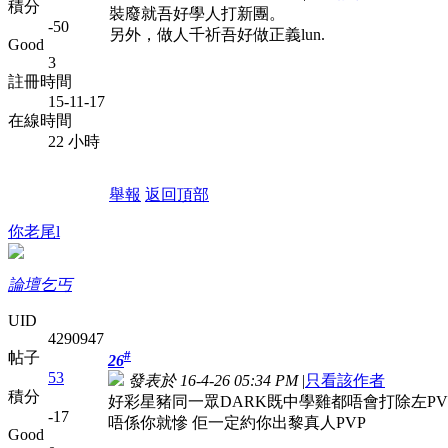
積分
裝廢就吾好學人打新團。
-50
另外，做人千祈吾好做正義lun.
Good
3
註冊時間
15-11-17
在線時間
22 小時
舉報
返回頂部
你老尾l
論壇乞丐
UID
4290947
#
帖子
26
53
發表於 16-4-26 05:34 PM
|
只看該作者
積分
好彩星豬同一眾DARK既中學雞都唔會打除左PV
-17
唔係你就慘 佢一定約你出黎真人PVP
Good