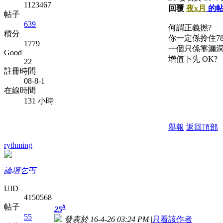
1123467
回覆
夜x月
的
帖子
639
何謂正義撚?
積分
你一定係拎住78
1779
一個只係靠漏
Good
增值下先 OK?
22
註冊時間
08-8-1
在線時間
131 小時
舉報
返回頂部
rythming
論壇乞丐
UID
4150568
帖子
#
25
55
發表於 16-4-26 03:24 PM
|
只看該作者