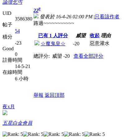
論壇乞丐
#
22
UID
發表於 16-4-26 02:00 PM
|
只看該作者
3586380
路過~~~~~~~~~~~
帖子
54
已有
1
人評分
威望
收起
理由
積分
-23
惡意灌水
☆魔鬼皇☆
-20
Good
0
總評分:
威望 -20
查看全部評分
註冊時間
14-5-21
在線時間
6 小時
舉報
返回頂部
夜x月
五星白金會員