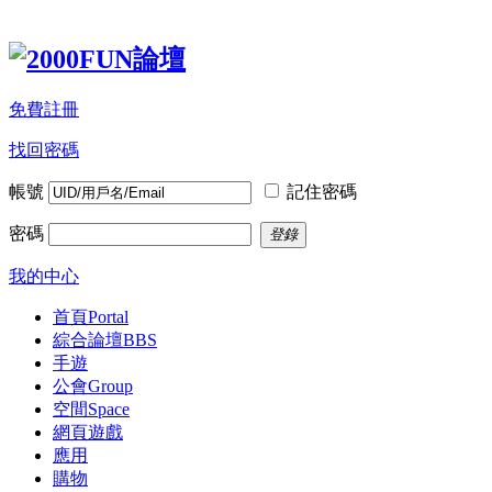
免費註冊
找回密碼
帳號
記住密碼
密碼
登錄
我的中心
首頁
Portal
綜合論壇
BBS
手遊
公會
Group
空間
Space
網頁遊戲
應用
購物