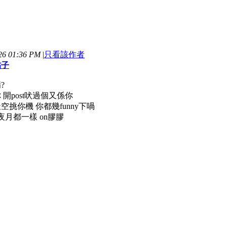
6 01:36 PM
|
只看該作者
帖子
?
開post吠過個又係你
挑你機 你都幾funny下喎
夜月都一樣 on膠膠