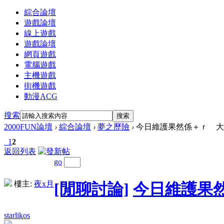
綜合論壇
遊戲論壇
線上遊戲
遊戲論壇
網頁遊戲
電腦遊戲
主機遊戲
街機遊戲
動漫ACG
搜索
搜索
2000FUN論壇
›
綜合論壇
›
夢之歷險
›
今日維護果然係＋ｒ 大家
1
2
返回列表
go
樓主:
夜x月
[閒聊討論]
今日維護果
starlikos