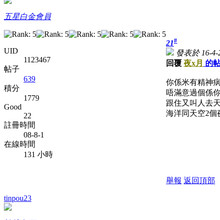
五星白金會員
#
21
UID
發表於 16-4-2
1123467
回覆
夜x月
的
帖子
639
你係米有精神病
積分
唔滿意過個係你 
1779
跟住又叫人去天空
Good
海洋同天空2個
22
註冊時間
08-8-1
在線時間
131 小時
舉報
返回頂部
tinpou23