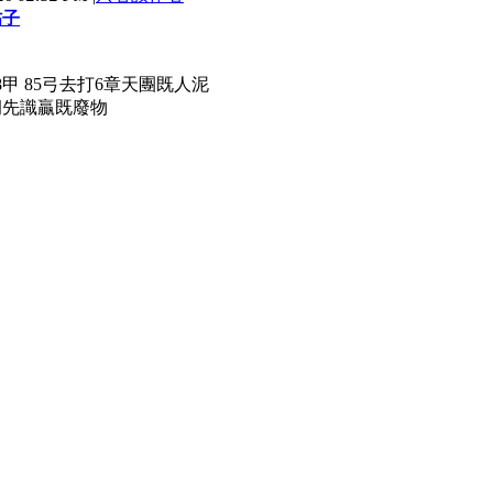
帖子
甲 85弓去打6章天團既人泥
洞先識贏既廢物