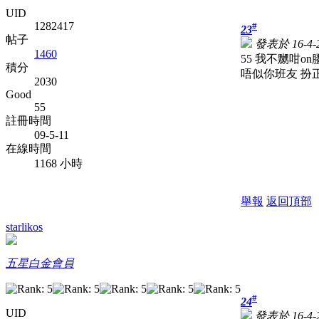
UID
1282417
#
23
帖子
發表於 16-4-2
1460
55 我不嬲咁on
積分
唔似你班友 扮
2030
Good
55
註冊時間
09-5-11
在線時間
1168 小時
舉報
返回頂部
starlikos
五星白金會員
#
24
UID
發表於 16-4-2