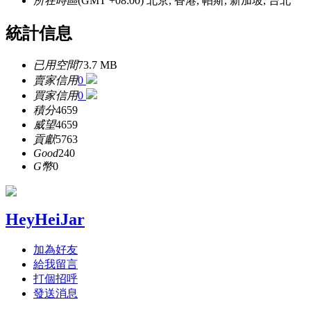
所在時區
(GMT +08:00) 北京, 香港, 帕斯, 新加坡, 台北
統計信息
已用空間
73.7 MB
賣家信用
0
買家信用
0
積分
4659
威望
4659
貢獻
5763
Good
240
G幣
0
HeyHeiJar
加為好友
給我留言
打個招呼
發送消息