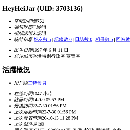
HeyHeiJar
(UID: 3703136)
空間訪問量
751
郵箱狀態
已驗證
視頻認證
未認證
統計信息
好友數 5
|
記錄數 0
|
日誌數 0
|
相冊數 5
|
回帖數 
出生日期
1997 年 6 月 11 日
居住城市
香港特別行政區 葵青區
活躍概況
用戶組
二轉會員
在線時間
1047 小時
註冊時間
14-9-9 05:53 PM
最後訪問
22-7-30 01:56 PM
上次活動時間
22-7-30 01:56 PM
上次發表時間
20-10-13 11:28 PM
上次郵件通知
0