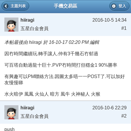
手機交易區
主題列表
登入
hiiragi
2016-10-5 14:34
#1
五星白金會員
本帖最後由 hiiragi 於 16-10-17 02:20 PM 編輯
因冇時間繼續玩.轉手讓人.仲有3千幾石冇郁過
可百塔自動過龍十巨十.PVP冇時間打但穩金1 90%勝率
有興趣可以PM聯絡方法.因圖太多唔一一POST了.可以加好
友慢慢睇
水火暗伊 風鳳 火仙人 暗方 風牛 火神秘人 火猴
hiiragi
2016-10-6 22:29
#2
五星白金會員
push