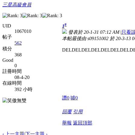
三星高級會員
#
UID
1
1067010
發表於 20-1-31 07:12 AM
|
只看
帖子
本帖最後由 s09151002 於 20-3-13 
562
積分
DELDELDELDELDELDELDELD
368
Good
0
註冊時間
08-4-20
在線時間
392 小時
讚
0
噓
0
回覆
引用
舉報
返回頂部
‹ 上一主題
|
下一主題
›