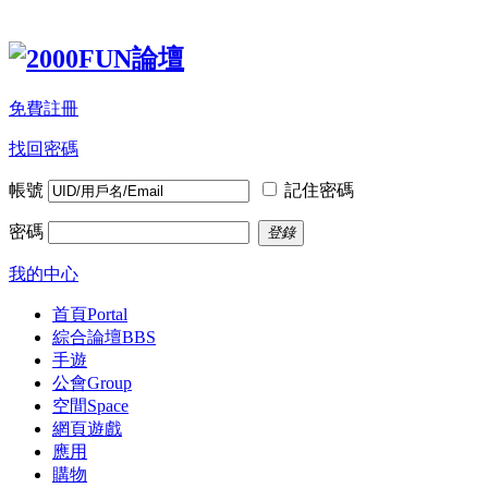
免費註冊
找回密碼
帳號
記住密碼
密碼
登錄
我的中心
首頁
Portal
綜合論壇
BBS
手遊
公會
Group
空間
Space
網頁遊戲
應用
購物