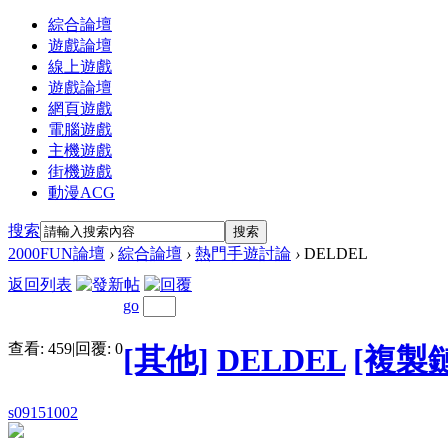
綜合論壇
遊戲論壇
線上遊戲
遊戲論壇
網頁遊戲
電腦遊戲
主機遊戲
街機遊戲
動漫ACG
搜索
搜索
2000FUN論壇
›
綜合論壇
›
熱門手遊討論
›
DELDEL
返回列表
go
查看:
459
|
回覆:
0
[其他]
DELDEL
[複製
s09151002