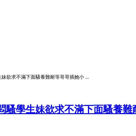
騷學生妹欲求不滿下面騷養難耐等哥哥插她小 ...
998 悶騷學生妹欲求不滿下面騷