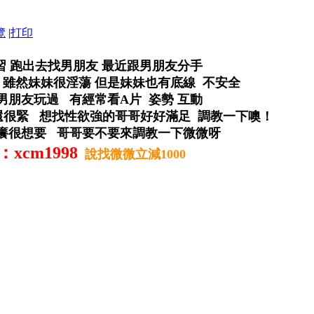
覽
|
打印
習 跑出去找男朋友 最近跟男朋友分手
 雖然妹妹很淫蕩 但是妹妹也有底線 不安全
朋友玩過 有經常看A片 姿勢 互動
也還很緊 想找性欲強的哥哥好好滿足 調教一下噢！
很癢很想要 哥哥要不要來調教一下微微呀
xcm1998
說找微微立減1000