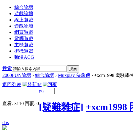
綜合論壇
遊戲論壇
線上遊戲
遊戲論壇
網頁遊戲
電腦遊戲
主機遊戲
街機遊戲
動漫ACG
搜索
搜索
2000FUN論壇
›
綜合論壇
›
Muxplay 俠義傳
›
+xcm1998 悶
返回列表
go
查看:
3110
|
回覆:
0
[疑難雜症]
+xcm1
d5s