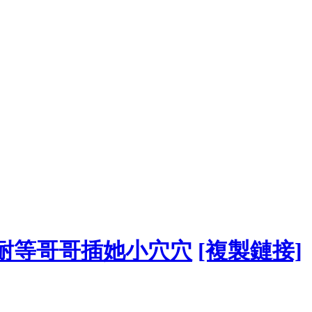
養難耐等哥哥插她小穴穴
[複製鏈接]