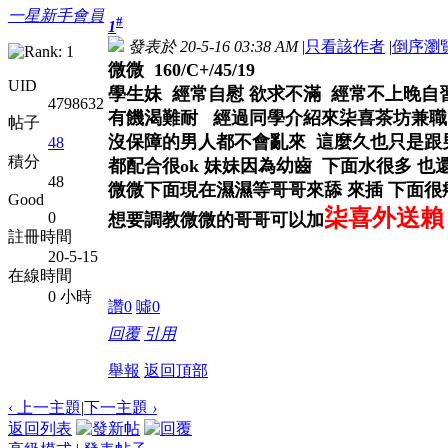
一星新手會員
#
1
發表於 20-5-16 03:38 AM
|
只看該作者
|
倒序瀏
微微 160/C+/45/19
UID
學生妹 經常自慰 欲求不滿 經常不上晚自
4798632
有饑渴難耐 經過同學介紹來柒喜茶坊兼職
帖子
沒保障的男人都不會亂來 這麼久也只是跟男
48
積分
都配合很ok 妹妹因為幼齒 下面水很多 
48
微微下面現在濕濕等哥哥來舔 來插 下面
Good
柒喜外送賴：
0
想要調教微微的哥哥可以加
註冊時間
20-5-15
在線時間
0 小時
讚
0
噓
0
回覆
引用
舉報
返回頂部
‹ 上一主題
|
下一主題
›
返回列表