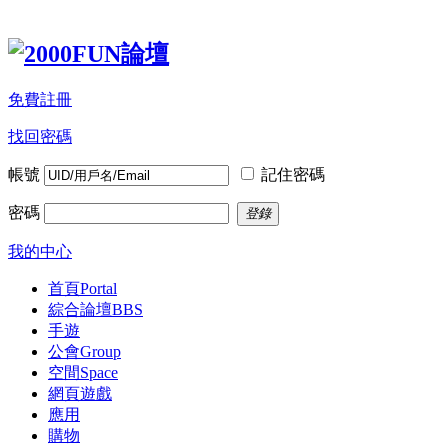
免費註冊
找回密碼
帳號
記住密碼
密碼
登錄
我的中心
首頁
Portal
綜合論壇
BBS
手遊
公會
Group
空間
Space
網頁遊戲
應用
購物