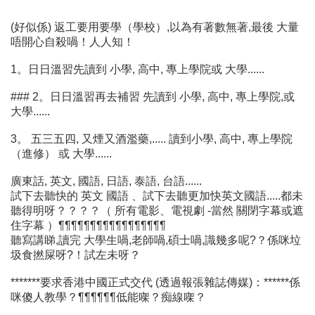
(好似係) 返工要用要學（學校）,以為有著數無著,最後 大量
唔開心自殺喎！人人知！
1。日日溫習先讀到 小學, 高中, 專上學院或 大學......
### 2。日日溫習再去補習 先讀到 小學, 高中, 專上學院,或
大學......
3。 五三五四, 又煙又酒濫藥,..... 讀到小學, 高中, 專上學院
（進修） 或 大學......
廣東話, 英文, 國語, 日語, 泰語, 台語......
試下去聽快的 英文 國語 、試下去聽更加快英文國語.....都未
聽得明呀？？？？（ 所有電影、電視劇 -當然 關閉字幕或遮
住字幕 ）¶¶¶¶¶¶¶¶¶¶¶¶¶¶¶¶¶
聽寫講睇,讀完 大學生喎,老師喎,碩士喎,識幾多呢?？係咪垃
圾食撚屎呀?！試左未呀？
*******要求香港中國正式交代 (透過報張雜誌傳媒)：******係
咪傻人教學？¶¶¶¶¶¶低能㗎？痴線㗎？