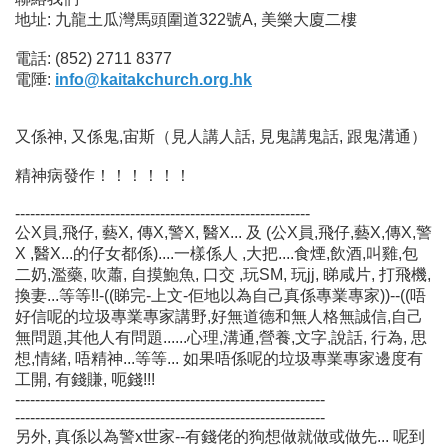
地址: 九龍土瓜灣馬頭圍道322號A, 美樂大廈二樓
電話: (852) 2711 8377
電陲:
info@kaitakchurch.org.hk
又係神, 又係鬼,宙斯（見人講人話, 見鬼講鬼話, 跟鬼溝通）
精神病發作！！！！！！
-----------------------------------------------------------
公X員,飛仔, 藝X, 傳X,警X, 醫X... 及 (公X員,飛仔,藝X,傳X,警
X ,醫X...的仔女都係)....一樣係人 ,大把....食煙,飲酒,叫雞,包
二奶,濫藥, 吹蕭, 自摸鮑魚, 口交 ,玩SM, 玩jj, 睇咸片, 打飛機,
換妻...等等!!-((睇完-上文-佢地以為自己真係專業專家))--((唔
好信呢的垃圾專業專家講野,好無道德和無人格無誠信,自己
無問題,其他人有問題......心理,溝通,營養,文字,說話, 行為, 思
想,情緒, 唔精神...等等... 如果唔係呢的垃圾專業專家邊度有
工開, 有錢賺, 呃錢!!!
--------------------------------------------------------------
--------------------------------------------------------------
另外, 真係以為警x世家--有錢佬的狗想做就做或做先... 呢到