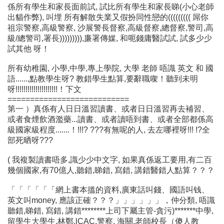
係所有學生和家長面前試, 試比所有學生和家長睇(小心老師
出貓作弊), 叫埋 所有解散失業又假扮同性戀的((((((((( 屌你
祖宗警察,高級警察, 沙展警長督察,高級督察,總督察,警司,高
級/總警司,署長))))))))),廉署傳媒, 和呃錢庸醫試試, 試多少少
試其他 呀！
所有幼稚園, 小學,中學,專上學院, 大學 老師 唔識 英文 和 國
語......,點教學生呀? 教錯學生點算,要辭職㗎！聽到未明
呀!!!!!!!!!!!!!!!!!!!!!！下文
===========================
第一 ）真係有人日日溫習讀書、或者日日溫習再去補習、
或者食煙飲酒濫藥...讀書、或者讀唔到書、或者全部都係高
級國家級程度.......！!!!? ???有無呢的人, 去左哪裡呀!!! !?全
部死晒呀???
( 我複製讀書唔多,識少少中文字, 如果真係返工要用,有二百
幾個國家,有70億人,聽錯,睇錯, 寫錯, 講錯醫錯人點算？？？
「「「「「「網上書本搵的資料,廣東話叫錢、國語叫钱、
英文叫money, 應該正確？？？」」」」」」，仲分類, 唔識
聽錯,睇錯, 寫錯, 講錯********上司下屬主管-貪污)*******中學,
留學生大學生,林鄭,lCAC,警察, 海關,老師校長（傻人教