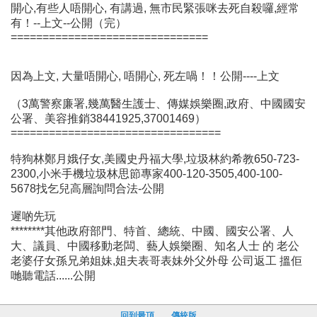
開心,有些人唔開心, 有講過, 無市民緊張咪去死自殺囉,經常
有！--上文--公開（完）
===============================
因為上文, 大量唔開心, 唔開心, 死左喎！！公開----上文
（3萬警察廉署,幾萬醫生護士、傳媒娛樂圈,政府、中國國安
公署、美容推銷38441925,37001469）
=================================
特狗林鄭月娥仔女,美國史丹福大學,垃圾林約希教650-723-
2300,小米手機垃圾林思節專家400-120-3505,400-100-
5678找乞兒高層詢問合法-公開
遲啲先玩
********其他政府部門、特首、總統、中國、國安公署、人
大、議員、中國移動老闆、藝人娛樂圈、知名人士 的 老公
老婆仔女孫兄弟姐妹,姐夫表哥表妹外父外母 公司返工 搵佢
哋聽電話......公開
回到最頂
傳統版