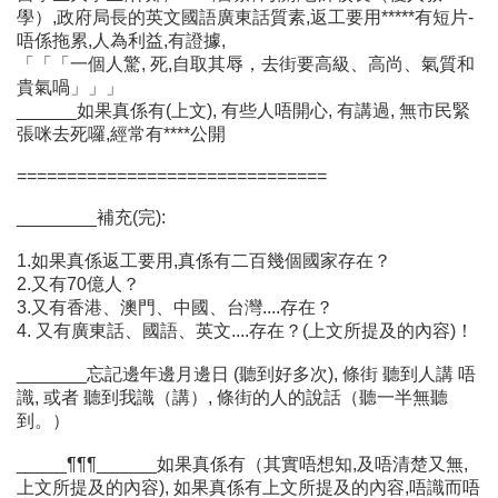
學）,政府局長的英文國語廣東話質素,返工要用*****有短片-
唔係拖累,人為利益,有證據,
「「「一個人驚, 死,自取其辱，去街要高級、高尚、氣質和
貴氣喎」」」
______如果真係有(上文), 有些人唔開心, 有講過, 無市民緊
張咪去死囉,經常有****公開
===============================
________補充(完):
1.如果真係返工要用,真係有二百幾個國家存在？
2.又有70億人？
3.又有香港、澳門、中國、台灣....存在？
4. 又有廣東話、國語、英文....存在？(上文所提及的內容)！
_______忘記邊年邊月邊日 (聽到好多次), 條街 聽到人講 唔
識, 或者 聽到我識（講）, 條街的人的說話（聽一半無聽
到。）
_____¶¶¶______如果真係有（其實唔想知,及唔清楚又無,
上文所提及的內容), 如果真係有上文所提及的內容,唔識而唔