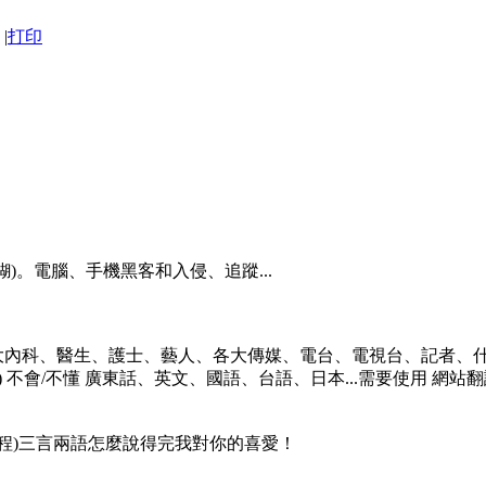
|
打印
)。電腦、手機黑客和入侵、追蹤...
大內科、醫生、護士、藝人、各大傳媒、電台、電視台、記者、什
 不會/不懂 廣東話、英文、國語、台語、日本...需要使用 網站翻
課程)三言兩語怎麼說得完我對你的喜愛！