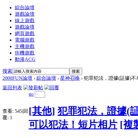
綜合論壇
遊戲論壇
線上遊戲
遊戲論壇
網頁遊戲
電腦遊戲
主機遊戲
街機遊戲
動漫ACG
搜索
搜索
2000FUN論壇
›
綜合論壇
›
星神召喚
›
犯罪犯法，證據(証據)不/
返回列表
go
[其他]
犯罪犯法，證據(
查看:
545
|
回
覆:
1
可以犯法！短片相片
[複