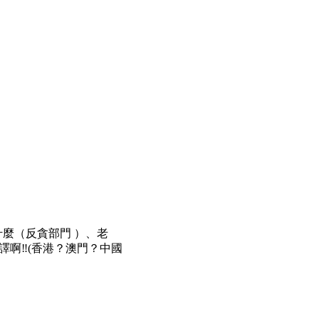
麼（反貪部門 ）、老
譯啊‼️(香港？澳門？中國