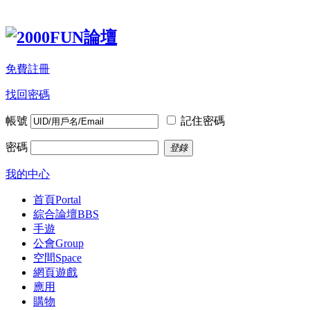
免費註冊
找回密碼
帳號
記住密碼
密碼
登錄
我的中心
首頁
Portal
綜合論壇
BBS
手遊
公會
Group
空間
Space
網頁遊戲
應用
購物