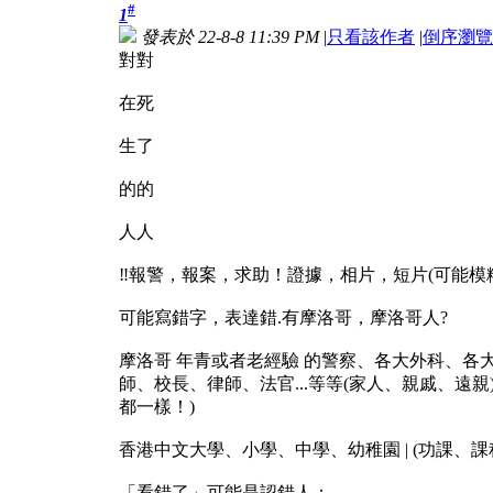
#
1
發表於 22-8-8 11:39 PM
|
只看該作者
|
倒序瀏覽
對對
在死
生了
的的
人人
‼️報警，報案，求助！證據，相片，短片(可能模糊
可能寫錯字，表達錯.有摩洛哥，摩洛哥人?
摩洛哥 年青或者老經驗 的警察、各大外科、各
師、校長、律師、法官...等等(家人、親戚、遠親)
都一樣！)
香港中文大學、小學、中學、幼稚園 | (功課、
「看錯了」可能是認錯人：