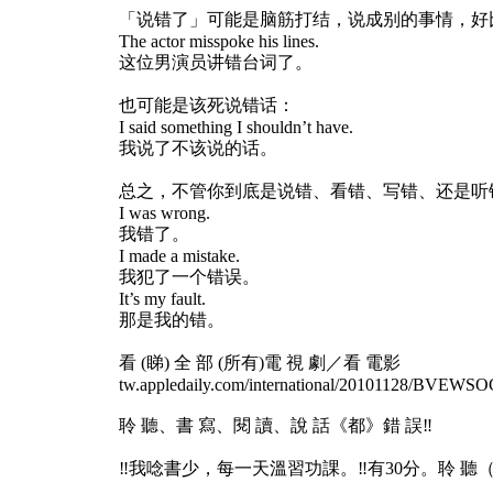
「说错了」可能是脑筋打结，说成别的事情，好
The actor misspoke his lines.
这位男演员讲错台词了。
也可能是该死说错话：
I said something I shouldn’t have.
我说了不该说的话。
总之，不管你到底是说错、看错、写错、还是听
I was wrong.
我错了。
I made a mistake.
我犯了一个错误。
It’s my fault.
那是我的错。
看 (睇) 全 部 (所有)電 視 劇／看 電影
tw.appledaily.com/international/20101128/
聆 聽、書 寫、閱 讀、說 話《都》錯 誤‼️
‼️我唸書少，每一天溫習功課。‼️有30分。聆 聽（