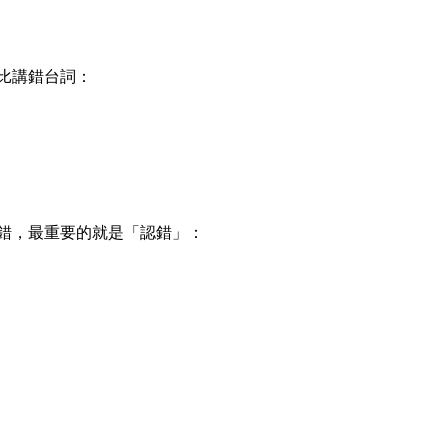
比講錯台詞：
錯，最重要的就是「認錯」：