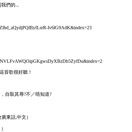
們的...
OZIhd_aQydjPQlByfLsrR-Iv6lG9AdK&index=23
Le9ZNVLFvAWQOipGKgwsDyXBzDb5ZyfDu&index=2
，這首歌很好聽！
，自取其辱?不／唔知道?
思：我不會廣東話,中文）
 ）