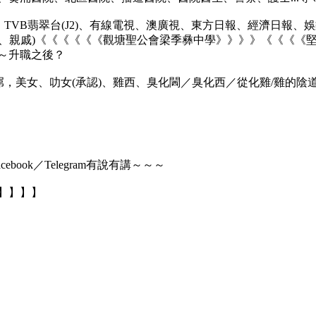
、TVB翡翠台(J2)、有線電視、澳廣視、東方日報、經濟日報、
、親戚)《《《《《《觀塘聖公會梁季彝中學》》》》《《《《堅樂
～升職之後？
屌，美女、叻女(承認)、雞西、臭化閪／臭化西／從化雞/雞的陰
ebook／Telegram有說有講～～～
】】】】