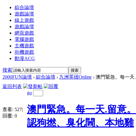
綜合論壇
遊戲論壇
線上遊戲
遊戲論壇
網頁遊戲
電腦遊戲
主機遊戲
街機遊戲
動漫ACG
搜索
搜索
2000FUN論壇
›
綜合論壇
›
九洲英雄Online
›
澳門緊急。每一天.留意
返回列表
go
澳門緊急。每一天.留意。
查看:
527
|
回覆:
0
認狗撚、臭化閪、本地雞