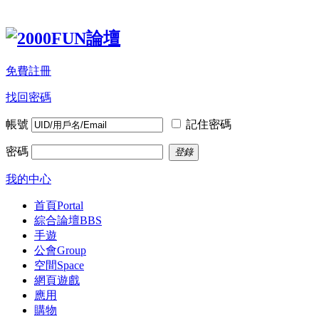
免費註冊
找回密碼
帳號
記住密碼
密碼
登錄
我的中心
首頁
Portal
綜合論壇
BBS
手遊
公會
Group
空間
Space
網頁遊戲
應用
購物