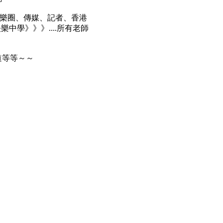
娛樂圈、傳媒、記者、香港
中學》》》....所有老師
道等等～～