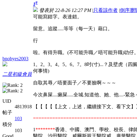
#
1
發表於 22-8-26 12:27 PM
|
只看該作者
|
倒序瀏
可能寫錯字。表達錯。
留意。追蹤.....等等（每一天）藉口。
行
啦。有得升職。(不可能升職／唔可能升職)叻仔
bnobyes2003
1。2。3。4。5。6。7。8吋(寸)...？及
何事情)
二星初級會員
自取其辱／唔要面子／不要臉啊～～～
今次鼻屎....癩屎.....全城.知道他、她、他....-緊
UID
【【【【【上文，上述，繼續接下文、看下文】
4813918
帖子
=====================================
103
積分
1
********
香港、中國、澳門、學校、校長、律
103
醫院、沙田醫院、威爾斯親王醫院威、廣華醫院、
Good