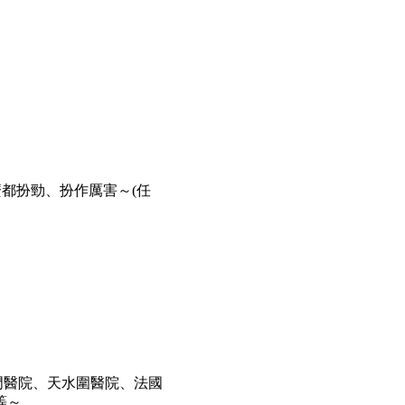
麼都扮勁、扮作厲害～(任
門醫院、天水圍醫院、法國
等～