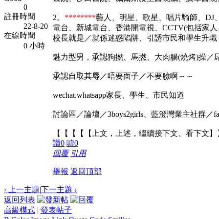
0
註冊時間
2。
********
藝人、明星、歌星、唱片騎師、DJ
22-8-20
電台、新城電台、香港開電視、CCTV(包括家人
在線時間
校長就是／就係迷惑陷阱、引誘市民和學生升職
0 小時
魅力型男，承認狗撚、馬撚、大肉腸(燒烤)操／
承認自取其辱／唔要面子／不要臉啊～～
wechat.whatsapp家長、學生、市民知道
討論區／論壇／3boys2girls、藍澄灣業主社群／fac
【【【【【上文，上述，繼續接下文、看下文】
讚
0
噓
0
回覆
引用
舉報
返回頂部
‹ 上一主題
|
下一主題
›
返回列表
高級模式
|
發表帖子