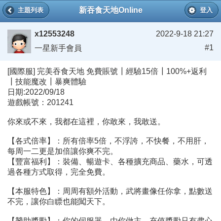
新吞食天地Online
主題列表
登入
x12553248
2022-9-18 21:27
#1
一星新手會員
[國際服] 完美吞食天地 免費賬號┃經驗15倍┃100%+返利
┃技能魔改┃暴爽體驗
日期:2022/09/18
遊戲帳號：201241
你來或不來，我都在這裡，你敢來，我敢送。
【各式倍率】：所有倍率5倍，不浮誇，不快餐，不用肝，
每周一二更是加倍讓你爽不完。
【豐富福利】：裝備、暢遊卡、各種擴充商品、藥水，可透
過各種方式取得，完全免費。
【本服特色】：周周有額外活動，武將畫像任你拿，點數送
不完，讓你白瞟也能闖天下。
【贊助獎勵】：你的伺服器，由你做主，充值獎勵只有弗心