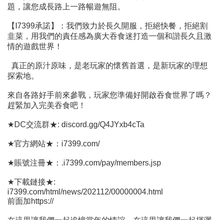
題，讓您成長路上一路暢遊無阻。
【I7399承諾】：我們致力於長久開服，拒絕快餐，拒絕割
韭菜，用我們的責任感為廣大吞食迷打造一個和諧長久且激
情的遊戲世界！
真正的原汁原味，是老玩家的懷舊首選，是新玩家的理想
探索地。
來自各路好手前來參戰，玩家您準備好開啟吞食世界了嗎？
趕緊加入完美吞食吧！
★DC交流群★: discord.gg/Q4JYxb4cTa
★官方網站★：i7399.com/
★賬號注冊★：.i7399.com/pay/members.jsp
★下載鏈接★:
i7399.com/html/news/202112/00000004.html
前面加https://