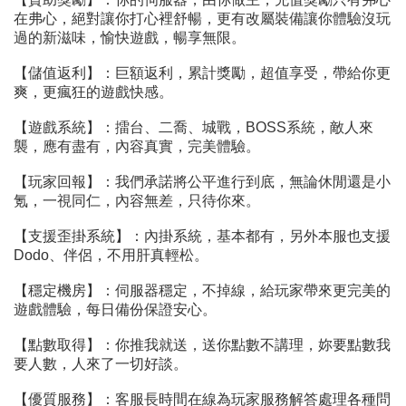
在弗心，絕對讓你打心裡舒暢，更有改屬裝備讓你體驗沒玩
過的新滋味，愉快遊戲，暢享無限。
【儲值返利】：巨額返利，累計獎勵，超值享受，帶給你更
爽，更瘋狂的遊戲快感。
【遊戲系統】：擂台、二喬、城戰，BOSS系統，敵人來
襲，應有盡有，內容真實，完美體驗。
【玩家回報】：我們承諾將公平進行到底，無論休閒還是小
氪，一視同仁，內容無差，只待你來。
【支援歪掛系統】：內掛系統，基本都有，另外本服也支援
Dodo、伴侶，不用肝真輕松。
【穩定機房】：伺服器穩定，不掉線，給玩家帶來更完美的
遊戲體驗，每日備份保證安心。
【點數取得】：你推我就送，送你點數不講理，妳要點數我
要人數，人來了一切好談。
【優質服務】：客服長時間在線為玩家服務解答處理各種問