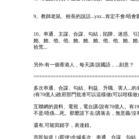
9。教師老鼠、校長的說話...yxz...肯定不會
10。串通、主謀、合謀、勾結，陷阱、迷惑、
她、她、他、他、她、她、她、他、他、她、她、她
拾荒...
另外:有一個香港人，每天講/說國語，...刻意？
=====================================
多次串通、合謀、勾結、利益、升職、害人...的
(有70億人)政府部門批准可以這樣做(可以咁樣做
互聯網的資料、電視，電台講/說有70億人。有19
不是/唔係....死。那麼談下去/講落去，無意義/
還有,可能寫錯字，表達錯。
市民知道！(即使)全城多次、串通、合謀、勾結、利益