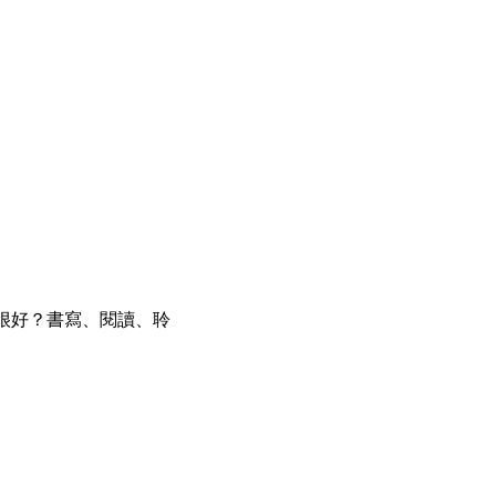
..很好？書寫、閱讀、聆
。