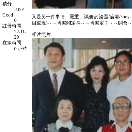
積分
-1001
Good
又是另一件事情、嚴重、詳細:討論區/論壇/3boys2girls、
0
目重溫)～～肯撚閪定嗎～～肯撚定？～～開會
註冊時間
22-11-
相片照片
29
在線時間
0 小時