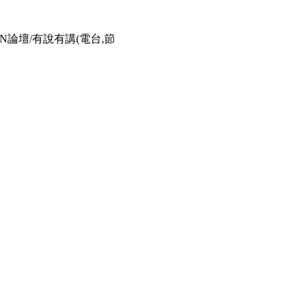
00FUN論壇/有說有講(電台,節