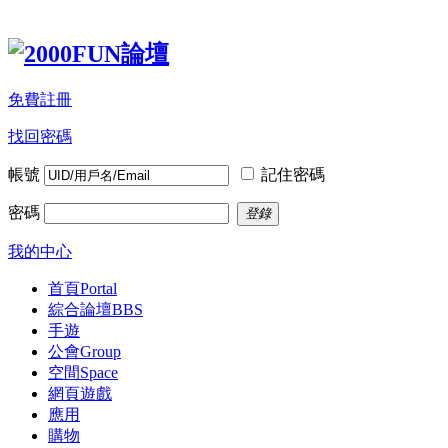
免費註冊
找回密碼
帳號
記住密碼
密碼
登錄
我的中心
首頁
Portal
綜合論壇
BBS
手遊
公會
Group
空間
Space
網頁遊戲
應用
購物