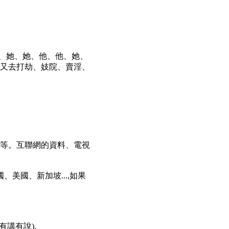
、她、她、他、他、她、
喻)又去打劫、妓院、賣淫、
師等等。互聯網的資料、電視
、美國、新加坡...,如果
有講有說).