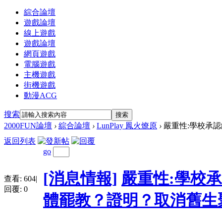
綜合論壇
遊戲論壇
線上遊戲
遊戲論壇
網頁遊戲
電腦遊戲
主機遊戲
街機遊戲
動漫ACG
搜索
搜索
2000FUN論壇
›
綜合論壇
›
LunPlay 鳳火燎原
›
嚴重性:學校承認缺
返回列表
go
[消息情報]
嚴重性:學校承
查看:
604
|
回覆:
0
體罷教？證明？取消舊生