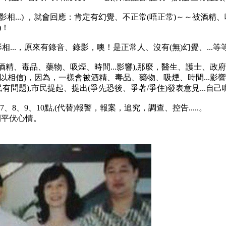
影相...) ，就會回應：肯定有幻覺、不正常(唔正常)～～被酒精、
)！
相...，原來有錄音、錄影，噢！是正常人、沒有(無)幻覺、...等
會被酒精、毒品、藥物、吸煙、時間...影響),那麼，醫生、護士、
可以相信)，因為，一樣會被酒精、毒品、藥物、吸煙、時間...影響xyz
問題),市民提起、提出(爭先恐後、爭著/爭住)發表意見...自己
、8、9、10點,(代替)報警，報案，追究，調查、控告.....。
間平伏心情。