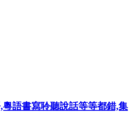
語,粵語書寫聆聽說話等等都錯,集