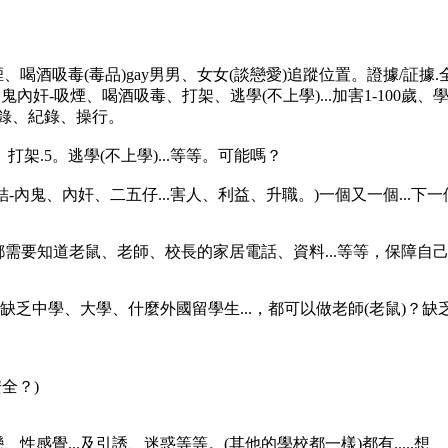
喝酒吸毒(毒品)gay男男、女女(談戀愛)追蹤位置。證據/証據
內奸-吸煙、喝酒吸毒、打架、逃學(不上學)...加害1-100歲、學
錄、紀錄、操行。
打架.5。逃學(不上學)...等等。可能嗎？
結-內鬼、內奸、二五仔...害人、利益、升職。)一個又一個...下一個
生都需要知道老鼠、老師、校長的家居電話、資料...等等，保障自
手？又缺乏中學、大學、什麼外國留學生...，都可以做老師(老鼠)
安全？)
感覺...及引誘、迷惑等等。(其他的學校都一樣)都有.....想