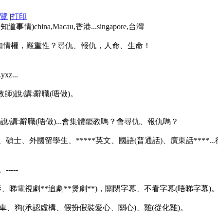
覽
|
打印
hina,Macau,香港...singapore,台灣
。知情權，嚴重性？尋仇、報仇，人命、生命！
z...
)說/講:辭職(唔做)。
教屎)說/講:辭職(唔做)...會集體罷教嗎？會尋仇、報仇嗎？
、碩士、外國留學生、*****英文、國語(普通話)、廣東話****.
----
影、睇電視劇**追劇**煲劇**)，關閉字幕、不看字幕(唔睇字幕)
車、狗(承認虛構、假扮假裝愛心、關心)、雞(從化雞)。