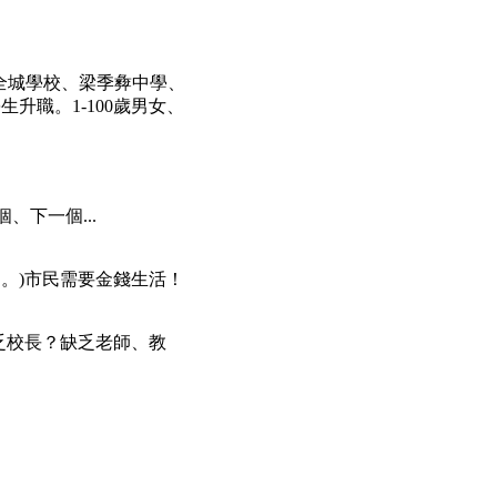
.全城學校、梁季彜中學、
生升職。1-100歲男女、
、下一個...
己。)市民需要金錢生活！
？缺乏校長？缺乏老師、教