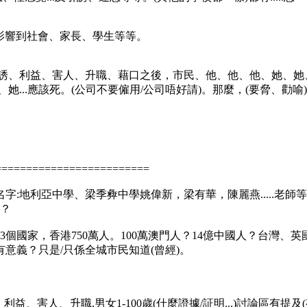
/唔會影響到社會、家長、學生等等。
引誘、利益、害人、升職、藉口之後，市民、他、他、他、她、她
...應該死。(公司不要僱用/公司唔好請)。那麼，(要脅、勸
=========================
名字:地利亞中學、梁季彜中學姚偉新，梁有華，陳麗燕.....老
)？
3個國家，香港750萬人。100萬澳門人？14億中國人？台灣、英國
沒有意義？只是/只係全城市民知道(曾經)。
、害人、升職,男女1-100歲(什麼證據/証明...)討論區有提及(