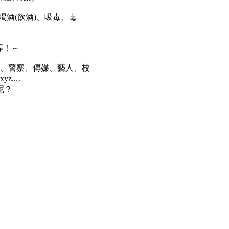
喝酒(飲酒)、吸毒、毒
等！～
政府、警察、傳媒、藝人、校
...。
呢？