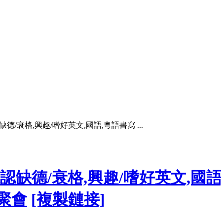
德/衰格,興趣/嗜好英文,國語,粵語書寫 ...
認缺德/衰格,興趣/嗜好英文,國
聚會
[複製鏈接]