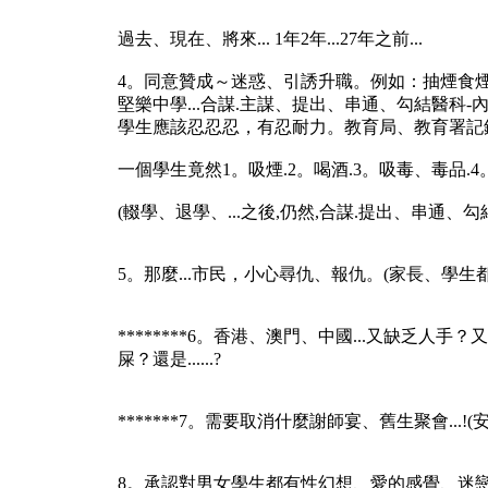
過去、現在、將來... 1年2年...27年之前...
4。同意贊成～迷惑、引誘升職。例如：抽煙食煙、
堅樂中學...合謀.主謀、提出、串通、勾結醫科-內鬼
學生應該忍忍忍，有忍耐力。教育局、教育署記
一個學生竟然1。吸煙.2。喝酒.3。吸毒、毒品.4。
(輟學、退學、...之後,仍然,合謀.提出、串通、勾
5。那麼...市民，小心尋仇、報仇。(家長、學
********6。香港、澳門、中國...又缺乏人
屎？還是......?
*******7。需要取消什麼謝師宴、舊生聚會...!(
8。承認對男女學生都有性幻想、愛的感覺、迷戀、性