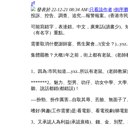
#
1
發表於 22-12-21 08:34 AM
|
只看該作者
|
倒序瀏
投訴、控告、調查、追究....報警報案。(香港市民知道事情)c
可能寫錯字，表達錯。中文，廣東話(讀書少)
（有名字）重點。
需要取消什麼謝師宴、舊生聚會...!(安全？)...yxz..yx
集體罷教？大概1年之前，街上都有老鼠、(老師教師
1。因為:市民知道....yxz..所以有老鼠、(老師
*******2。魅力、型男、叻仔、叻女中學、大學
聽、說話都錯(都錯誤)！
----扮勁、扮作厲害...自取其辱、丟臉、無面子了。-
嗜好/興趣(工作需要)是:看電影、看電視劇(睇電
3。又承認人為利益(承認衰格)、錢、金、別墅、