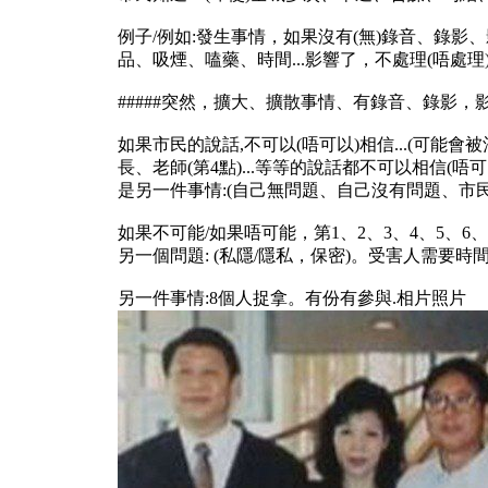
例子/例如:發生事情，如果沒有(無)錄音、錄影、
品、吸煙、嗑藥、時間...影響了，不處理(唔處理
#####突然，擴大、擴散事情、有錄音、錄影，影
如果市民的說話,不可以(唔可以)相信...(可能
長、老師(第4點)...等等的說話都不可以相信(唔
是另一件事情:(自己無問題、自己沒有問題、市民有
如果不可能/如果唔可能，第1、2、3、4、5、6、7
另一個問題: (私隱/隱私，保密)。受害人需要時
另一件事情:8個人捉拿。有份有參與.相片照片