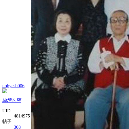
nobyesb006
論壇乞丐
UID
4814975
帖子
308