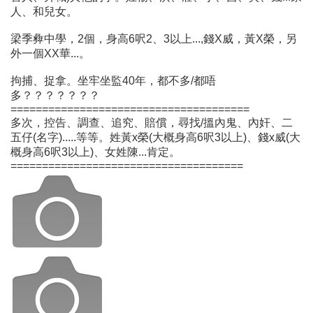
人、和兒女。
梁季彜中學，2個，身高6呎2、3以上...,錢X威，黃X榮，另
外一個XX華...。
拘捕、捉拿。坐牢坐監40年，都不多/都唔
多？？？？？？？
======================================
多次，控告、調查、追究、賠償，尋找/搵內鬼、內奸、二
五仔(名字).....等等。姓黃x榮(大概身高6呎3以上)、錢x威(大
概身高6呎3以上)、女姓陳...肯定。
=====================================