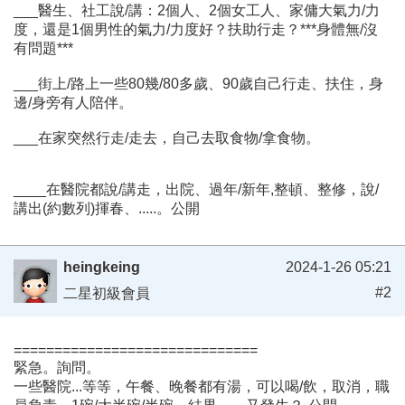
___醫生、社工說/講：2個人、2個女工人、家傭大氣力/力
度，還是1個男性的氣力/力度好？扶助行走？***身體無/沒
有問題***
___街上/路上一些80幾/80多歲、90歲自己行走、扶住，身
邊/身旁有人陪伴。
___在家突然行走/走去，自己去取食物/拿食物。
____在醫院都說/講走，出院、過年/新年,整頓、整修，說/
講出(約數列)揮春、.....。公開
heingkeing
2024-1-26 05:21
#2
二星初級會員
==============================
緊急。詢問。
一些醫院...等等，午餐、晚餐都有湯，可以喝/飲，取消，職