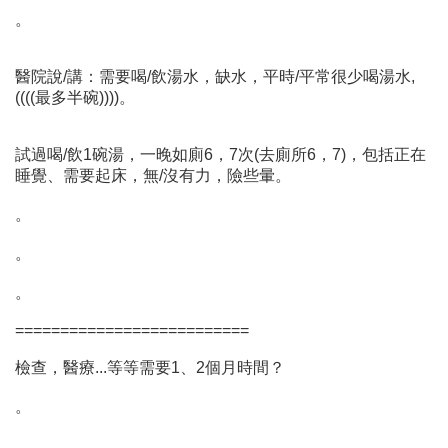
。
醫院說/講：需要喝/飲湯水，缺水，平時/平常很少喝湯水,
((((最多半碗))))。
試過喝/飲1碗湯，一晚如廁6，7次(去廁所6，7)，包括正在
睡覺、需要起床，無/沒有力，險些暈。
。
。
。
==========================
檢查，醫療...等等需要1、2個月時間？
。
。