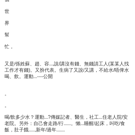
世
界
幫
忙，
又是/係姓蘇、趙、容...,說/講沒有錢、無錢請工人(某某人找
工作才有錢)。又扮代表。生病了又說/又講，不給水/唔俾水
喝、飲。運動...----公開
。
。
喝/飲多少水？運動...?傳媒記者、醫生，社工...住老人院/安
老院。另外：自己會走路/行......。懶...睡醒/起床，叫吃/食
飯，肚子餓.....,新年/過年.......