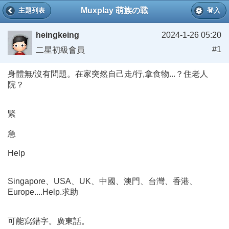
Muxplay 萌族の戰
主題列表
登入
heingkeing
2024-1-26 05:20
#1
二星初級會員
身體無/沒有問題。在家突然自己走/行,拿食物...？住老人
院？
緊
急
Help
Singapore、USA、UK、中國、澳門、台灣、香港、
Europe....Help.求助
可能寫錯字。廣東話。