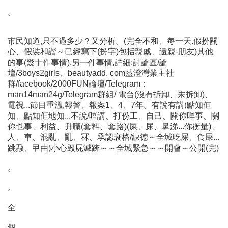
。
市民知道,只不過多少？又分析。(完全不和、每一天.假扮關
心、假裝和諧～已經寫下(扮字)包括親戚、遠親-朋友)其他
的事(幾十件事情),另一件事情,詳細:討論區/論
壇/3boys2girls、beautyadd. com藍澄灣業主社
群/facebook/2000FUN論壇/Telegram：
man14man24g/Telegram群組/ 電台(沒有拆卸、未拆卸)、
電視...節目重溫,報警、報案1、4、7年。有說有講(點知佢
知、點知佢地知...不說/唔講、打份工、自己、關你咩事、關
你乜事、利益、升職(套料、套路)(屎、尿、鼻涕...你衡量)、
人、車、混亂、亂、冧、承認衰格/缺德～全城吃屎、食屎...
跳蝨、曱甴)小心毁屍滅跡～～全城緊急～～開會～公開(完)
。
。
全
個