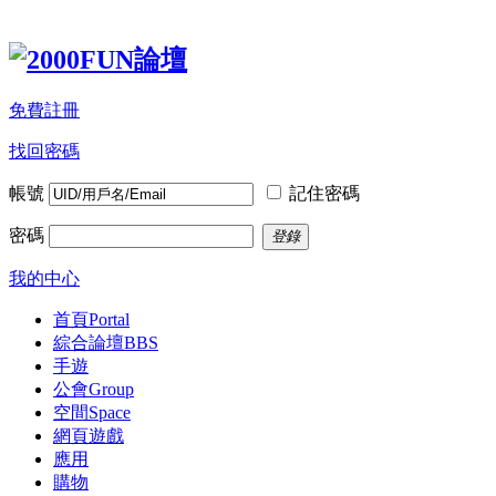
免費註冊
找回密碼
帳號
記住密碼
密碼
登錄
我的中心
首頁
Portal
綜合論壇
BBS
手遊
公會
Group
空間
Space
網頁遊戲
應用
購物