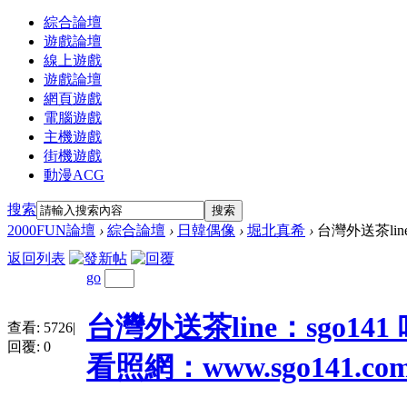
綜合論壇
遊戲論壇
線上遊戲
遊戲論壇
網頁遊戲
電腦遊戲
主機遊戲
街機遊戲
動漫ACG
搜索
搜索
2000FUN論壇
›
綜合論壇
›
日韓偶像
›
堀北真希
›
台灣外送茶line：
返回列表
go
台灣外送茶line：sgo141 
查看:
5726
|
回覆:
0
看照網：www.sgo141.co