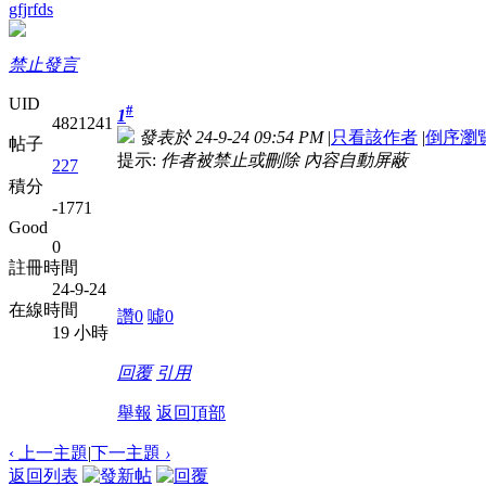
gfjrfds
禁止發言
UID
#
1
4821241
發表於 24-9-24 09:54 PM
|
只看該作者
|
倒序瀏
帖子
提示:
作者被禁止或刪除 內容自動屏蔽
227
積分
-1771
Good
0
註冊時間
24-9-24
在線時間
讚
0
噓
0
19 小時
回覆
引用
舉報
返回頂部
‹ 上一主題
|
下一主題
›
返回列表