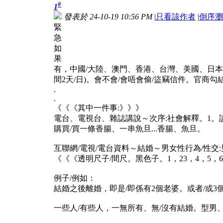
#
1
發表於 24-10-19 10:56 PM
|
只看該作者
|
倒序瀏
緊
急
如
果
有，中國/大陸、澳門、香港、台灣、美國、日本、
間2天/日)。會不會/會唔會偷/盜竊信件。官商勾結
.
.
《《《其中一件事:》》》
電台、電視台、雜誌講說～次序:社會解釋。1。讀
購買/買一條香腸、一串魚旦...香腸、魚旦。
互聯網/電視/電台資料～結婚～男女性行為/性
《《《透明尺子/間尺。黑色子。1，23，4，5，
例子/例如：
結婚之後離婚，即是/即係有2個老婆。或者/或3個
一些人/有些人，一無所有、無/沒有結婚。型男