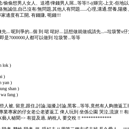
偷想男人女人、送禮/俾錢男人屌...等等!!-((睇完-上文-佢地以
信,自己沒有/無問題,其他人有問題......心理,溝通,營養,陽痿、
家邊度有工開, 有錢賺, 呃錢!!!
.. 呢到爭的...個 到 啱 啱好... 話想做就做或請先...--垃圾
是7000000人都可以做到 垃圾警...等等
 lok )
i )
 yan )
ung shan )
wa fang )
秘聞>>有些人被, 留意,跟住,討論,滋擾,討論,黑客...等等,竟然有人夠
專業專家的仔女老公老婆返工 俾人玩到 坐係公園 哭泣,流淚 !!
藝人秘聞>> 有提及過, 納稅人 要交稅 !! *************