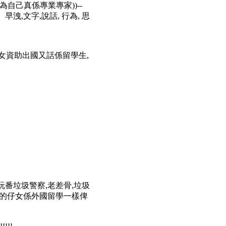
為自己真係專業專家))--
早洩,文字,說話, 行為, 思
警x仔女資助出國又話係留學生,
擔返工玩番垃圾警察,老差骨,垃圾
 有的仔女係外國留學一樣俾