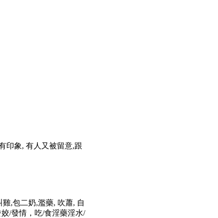
都知及有印象, 有人又被留意,跟
酒,叫雞,包二奶,濫藥, 吹蕭, 自
發姣/發情，吃/食淫藥淫水/