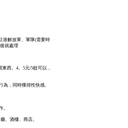
駐港解放軍、軍隊(需要時
之後就處理
東西。4。5元/5蚊可以，
性行為，同時獲得性快感。
作。
餐廳、酒樓、商店。