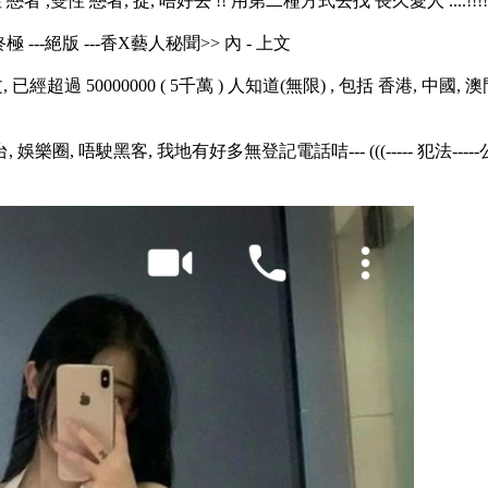
性 戀者 ,雙性 戀者, 捉, 唔好去 !! 用第二種方式去找 長久愛人 ....!!!!!!
---絕版 ---香X藝人秘聞>> 內 - 上文
文, 已經超過 50000000 ( 5千萬 ) 人知道(無限) , 包括 香港, 中國, 澳
台, 娛樂圈, 唔駛黑客, 我地有好多無登記電話咭--- (((----- 犯法--