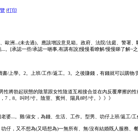
覽
|
打印
歐洲...(未去過)。應該增設意見箱。政府、法院/法庭、警署、
...。[承認一些/承認一啲事,有講有說]慢慢看瞭解/慢慢睇了解~
書/上學。2。上班/工作/返工。3。之後賺錢，有錢就可以購物/買
交:男性將勃起狀態的陰莖跟女性陰道互相接合並在內反覆摩擦的
6，7，8。叫吋/寸。陰莖、賓州、陽具8吋/寸。》》》
老婆...。雞/淑女，為錢、生活、工作。型男、叻仔上班/返工/工
、叻仔，又不想為(又唔想為)一無所有、無/沒有結婚既人服務、