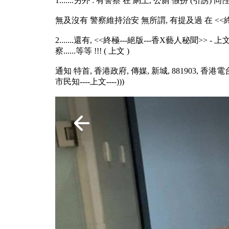
1.......另外 : 有警察 在 網上, 公廁 假扮 (引誘) 同
無及沒有 警察維持治安 無所謂, 有提及過 在 <<終極 
2.......還有, <<終極---絕版---香X藝人秘聞>> - 上
察......等等 !!! ( 上文 )
通知 特首, 香港政府, 傳媒, 新城, 881903, 香港電
市民知----上文----)))