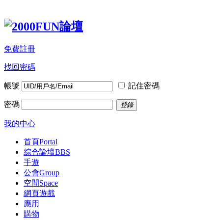
免費註冊
找回密碼
帳號
記住密碼
密碼
登錄
我的中心
首頁
Portal
綜合論壇
BBS
手遊
公會
Group
空間
Space
網頁遊戲
應用
購物