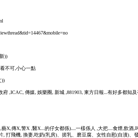
ml
d=viewthread&tid=14467&mobile=no
新))
- 非看不可,小心一點
))
政府 ,ICAC, 傳媒, 娛樂圈, 新城 ,881903, 東方日報...有好多
仔,藝X,傳X,警X ,醫X...的仔女都係)....一樣係人 ,大把....食煙,飲
、黃片, 打飛機, 換妻,吃奶(乳房)、搓乳、磨豆腐、女性自慰(自瀆)、