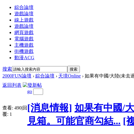
綜合論壇
遊戲論壇
線上遊戲
遊戲論壇
網頁遊戲
電腦遊戲
主機遊戲
街機遊戲
動漫ACG
搜索
搜索
2000FUN論壇
›
綜合論壇
›
天境Online
›
如果有中國/大陸(未去過
返回列表
go
[消息情報]
如果有中國/
查看:
490
|
回
覆:
1
見箱。可能官商勾結...
[