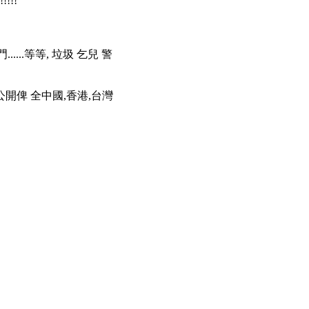
!!!
門......等等, 垃圾 乞兒 警
---公開俾 全中國,香港,台灣