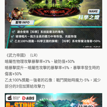
《武力帝國》（LR）
暗屬性物理攻擊暴擊率+3%、破防值+50%
暗暴擊提升－暗屬性攻擊的暴擊率+5%，暴擊率發生時的
傷害+50%
乙太100%獎勵－強者的石像：戰鬥開始時魔力-5%，減少
部分的3倍加算給攻擊力