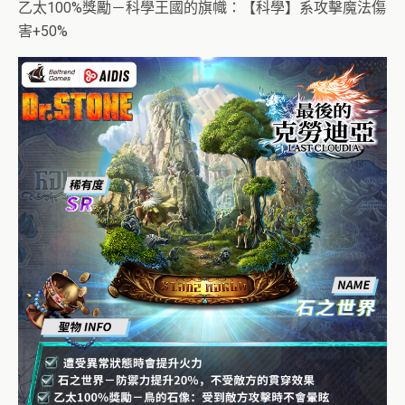
乙太100%獎勵－科學王國的旗幟：【科學】系攻擊魔法傷
害+50%