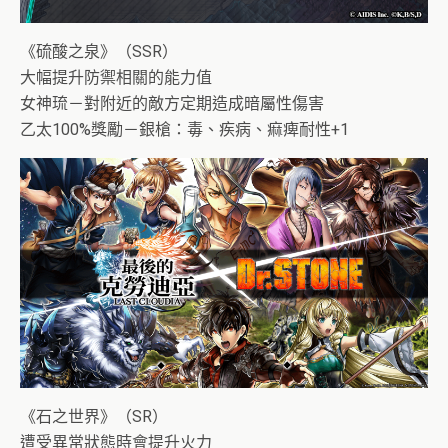
《硫酸之泉》（SSR）
大幅提升防禦相關的能力值
女神琉－對附近的敵方定期造成暗屬性傷害
乙太100%獎勵－銀槍：毒、疾病、痲痺耐性+1
《石之世界》（SR）
遭受異常狀態時會提升火力