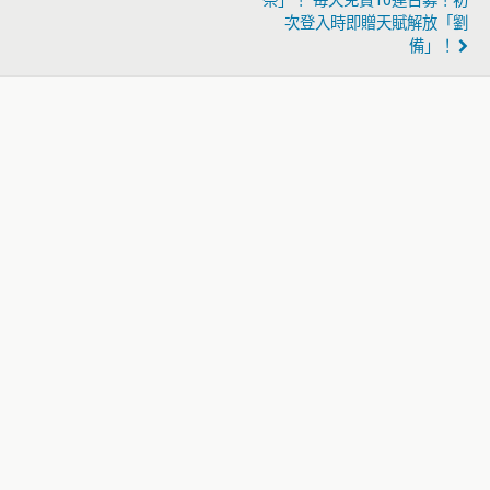
祭」！ 毎天免費10連召募！初
次登入時即贈天賦解放「劉
備」！