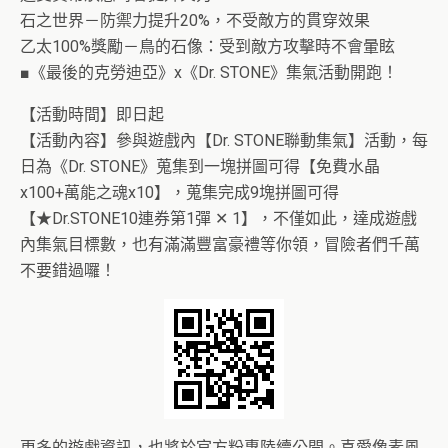
石之世界－防禦力提升20%，不受敵方的貫穿效果
乙太100%獎勵－鳥的石像：受到敵方攻擊時不會暈眩
■《最後的克勞迪亞》x《Dr. STONE》集氣活動開跑！
【活動時間】即日起
【活動內容】參與遊戲內【Dr. STONE聯動集氣】活動，每
日為《Dr. STONE》蒐集到一塊拼圖可得【免費水晶
x100+萬能之魂x10】，蒐集完成9塊拼圖可得
【★Dr.STONE10連券第1彈 ✕ 1】，不僅如此，達成遊戲
內集氣目標數，也有滿滿豐富豪禮等你領，冒險者們千萬
不要錯過囉！
更多的遊戲資訊，也將於官方粉專陸續公開。喜愛像素風