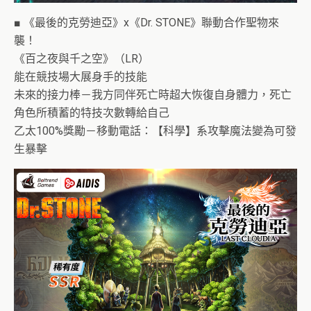
■ 《最後的克勞迪亞》x《Dr. STONE》聯動合作聖物來
襲！
《百之夜與千之空》（LR）
能在競技場大展身手的技能
未來的接力棒－我方同伴死亡時超大恢復自身體力，死亡
角色所積蓄的特技次數轉給自己
乙太100%獎勵－移動電話：【科學】系攻擊魔法變為可發
生暴擊