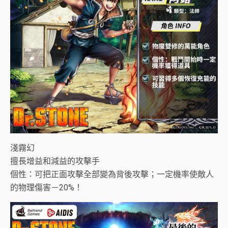
淺霧幻
擅長增益和減益的攻擊手
個性：可把正面攻擊全部變為背後攻擊；一定機率使敵人
的物理傷害－20%！