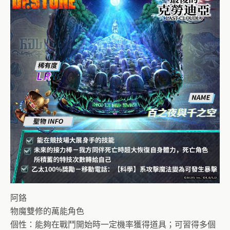
阿鉻
物魔雙修的萬能角色
個性：能夠在戰鬥開始時一定機率獲得道具；可習得多個