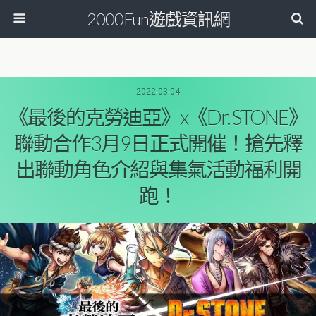
2000Fun遊戲資訊網
2022-03-04
《最後的克勞迪亞》x《Dr. STONE》
聯動合作3月9日正式開催！搶先釋
出聯動角色介紹與集氣活動福利開
跑！