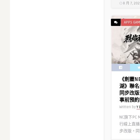
8 月 7, 20
APPS GAM
《劍靈N
湖》聯名
同步改版
事前預約
Written by
Y 
NC旗下PC
行線上直播
步改版，同時