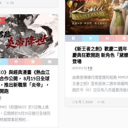
26
39
E
《新王者之劍》歡慶二週年
慶典狂歡開跑 新角色「黛
登場
Written by
Y D
EO》與經典漫畫《熱血江
由樂意傳播代理營運的經典 MMO
合作公開， 8月19日全球
王者之劍》宣布迎來二週年榮耀時
，推出新職業「炎帝」，
戲於今（6）日公布八月盛夏改版內 
開跑
D
8 月 7, 2026
41
 MMO《劍靈NEO》於5日晚上進
，公開將於8月19日進行全球同
展開事前預約 ..