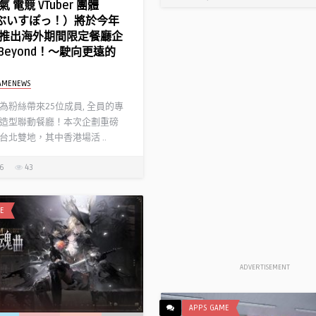
 電競 VTuber 團體
!（ぶいすぽっ！）將於今年
推出海外期間限定餐廳企
l Beyond！～駛向更遠的
AMENEWS
為粉絲帶來25位成員, 全員的專
造型聯動餐廳！本次企劃重磅
台北雙地，其中香港場活 ..
26
43
E
ADVERTISEMENT
APPS GAME