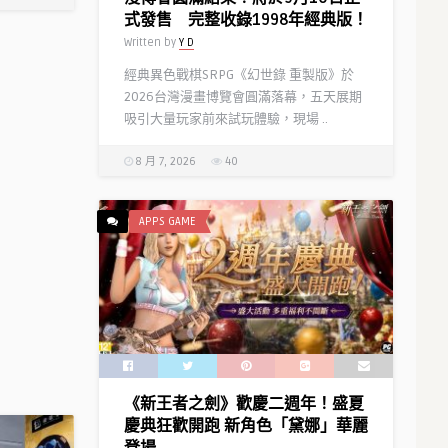
式發售 完整收錄1998年經典版！
Written by
Y D
經典異色戰棋SRPG《幻世錄 重製版》於
2026台灣漫畫博覽會圓滿落幕，五天展期
吸引大量玩家前來試玩體驗，現場 ..
8 月 7, 2026
40
APPS GAME
《新王者之劍》歡慶二週年！盛夏
慶典狂歡開跑 新角色「黛娜」華麗
登場