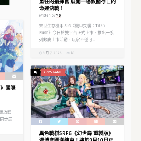
重任的指揮官 展開一場攸關存亡的
命運決戰！
Written by
Y D
末世生存機甲 SLG《機甲突襲：Titan
Rush》今日於雙平台正式上市，推出一系
列歡慶上市活動，玩家不僅可 ..
8 月 7, 2026
41
APPS GAME
樂章》國際
」開放體
同步展
異色戰棋SRPG《幻世錄 重製版》
漫博會圓滿結束！將於9月10日正