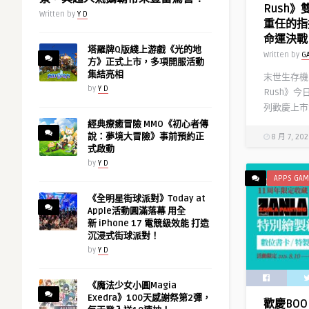
Rush
Written by
Y D
重任的指
命運決戰
塔羅牌Q版綫上游戲《光的地
Written by
G
方》正式上市，多項開服活動
集結亮相
末世生存機甲
by
Y D
Rush》
列歡慶上市
經典療癒冒險 MMO《初心者傳
說：夢境大冒險》事前預約正
8 月 7, 20
式啟動
by
Y D
APPS GAM
《全明星街球派對》Today at
Apple活動圓滿落幕 用全
新 iPhone 17 電競級效能 打造
沉浸式街球派對！
by
Y D
《魔法少女小圓Magia
Exedra》100天感謝祭第2彈，
歡慶BOO