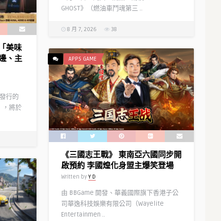
GHOST》（燃油車鬥魂第三 ..
8 月 7, 2026
38
港「美味
邊、主
APPS GAME
代理發行的
》，將於
《三國志王戰》 東南亞六國同步開
啟預約 李國煌化身盟主爆笑登場
Written by
Y D
由 BBGame 開發、華義國際旗下香港子公
司華逸科技娛樂有限公司（Wayelite
Entertainmen ..