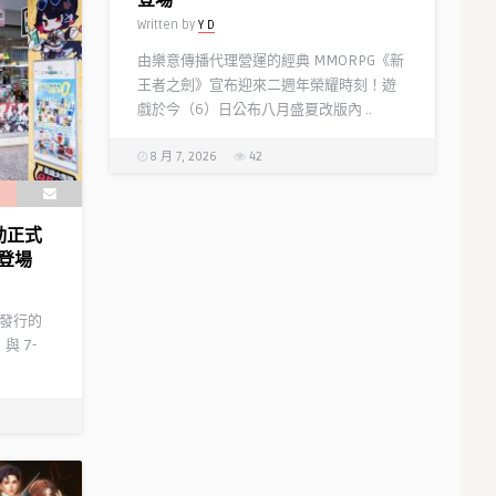
Written by
Y D
由樂意傳播代理營運的經典 MMORPG《新
王者之劍》宣布迎來二週年榮耀時刻！遊
戲於今（6）日公布八月盛夏改版內 ..
8 月 7, 2026
42
聯動正式
登場
代理發行的
與 7-