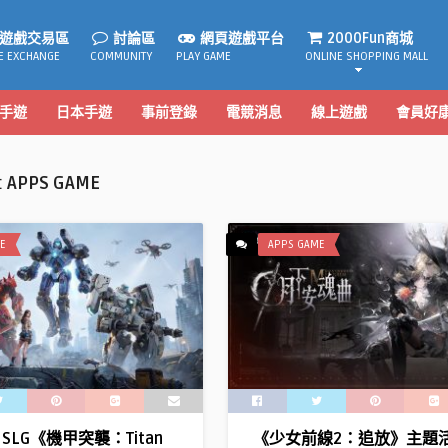
遊戲交易區
討論區
網頁遊戲平台
2000Fun商城
E EXCHANGE
COMMUNITY
PLAY GAME
ONLINE SHOPPING MALL
手遊
日本手遊
事前登錄
電競消息
線上遊戲
會員好
:
APPS GAME
E
APPS GAME
SLG《機甲突襲：Titan
《少女前線2：追放》主題