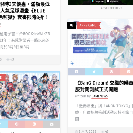
限時3天優惠，滿額最低
ADVERTISEMENT
超人氣足球漫畫《BLUE
 藍色監獄》套書限時8折！
D
APPS GAME
電子書平台BOOK☆WALKER
11年！為感謝讀者一路以來的
於8月9日至8月 ..
26
43
E
《BanG Dream! 交織的
服封閉測試正式開跑
Written by
GAMENEWS
「激奏演出」與「ANON TOKYO
驗，店員招募衝刺活動及特別節目
開 ..
8 月 7, 2026
43