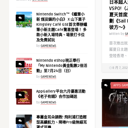
日本超人氣
VSPO
夏天首度
Nintendo Switch™《蠟筆小
新 煤炭鎮的小白》 X 山下菓子
劃《Sai
Kingsley Café GSE首次舉辦蠟
彼方～》
筆小新主題Cafe驚喜登場！ 多
Written by
G
款小新入場特典、場景打卡位
及免費試玩
首次推出就
by
GAMENEWS
屬夏日主題
登陸香港、
Nintendo eShop現正舉行
「My Nintendo黃金點數2倍活
8 月 7, 20
動」至7月24日（日）
by
GAMENEWS
APPS GAM
AppGallery平台六月優惠活動
《老子有錢》合作加碼送
by
GAMENEWS
專屬金耳朵調教! 飛利浦打造輕
型高續航力、降噪Pro級無線耳
罩式耳機