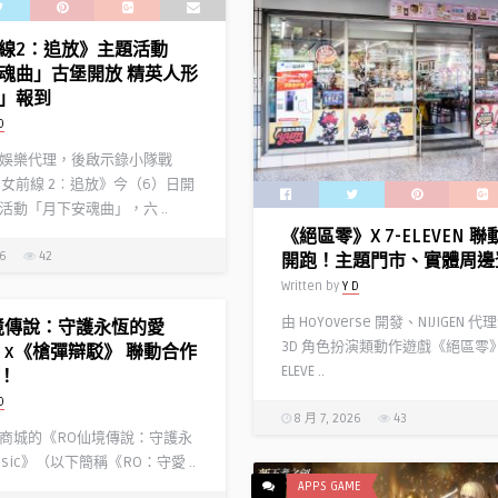
線2：追放》主題活動
魂曲」古堡開放 精英人形
」報到
D
娛樂代理，後啟示錄小隊戰
少女前線 2︰追放》今（6）日開
活動「月下安魂曲」，六 ..
《絕區零》X 7-ELEVEN 
26
42
開跑！主題門市、實體周邊
Written by
Y D
由 HoYoverse 開發、NIJIGEN 
境傳說：守護永恆的愛
3D 角色扮演類動作遊戲《絕區零》
ic》x《槍彈辯駁》 聯動合作
ELEVE ..
！
D
8 月 7, 2026
43
商城的《RO仙境傳說：守護永
ssic》（以下簡稱《RO：守愛 ..
APPS GAME