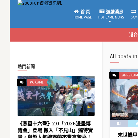
首 頁
遊戲消息
HOME PAGE
HOT GAME NEWS
GAM
港台
All posts in
熱門新聞
APPS GAM
PC GAME
《燕雲十六聲》2.0「2026漫畫博
覽會」登場 搬入「不見山」獨特實
末世機甲 
景，與超人氣鵝霸帶來豐富驚喜！