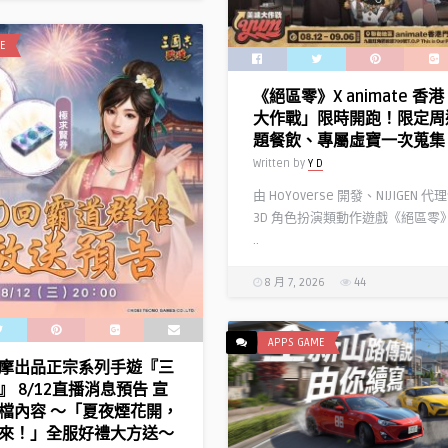
E
《絕區零》X animate 香
大作戰」限時開跑！限定周
題餐飲、專屬虛寶一次蒐集
Written by
Y D
由 HoYoverse 開發、NIJIGEN 
3D 角色扮演類動作遊戲《絕區零
..
8 月 7, 2026
44
APPS GAME
摩出品正宗系列手遊『三
 8/12直播消息預告 宣
檔內容 ～「夏夜煙花開，
來！」全服好禮大方送～