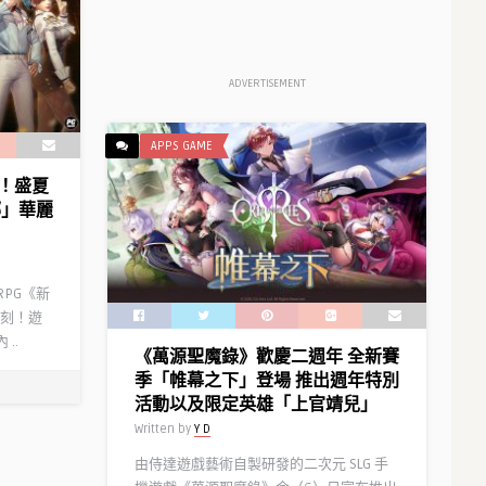
ADVERTISEMENT
APPS GAME
！盛夏
娜」華麗
RPG《新
刻！遊
..
《萬源聖魔錄》歡慶二週年 全新賽
季「帷幕之下」登場 推出週年特別
活動以及限定英雄「上官靖兒」
Written by
Y D
由侍達遊戲藝術自製研發的二次元 SLG 手