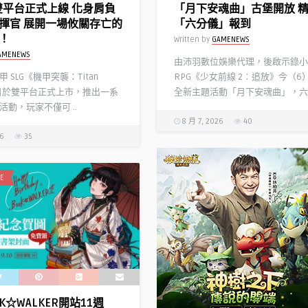
》雙平台正式上線 化身肩負
「月下安魂曲」古堡開放 
揮官 展開一場攸關存亡的
「六分儀」報到
！
Written by
GAMENEWS
AMENEWS
由沛羽數位娛樂代理，後啟示錄小
 SLG《機甲突襲：Titan
RPG《少女前線 2︰追放》今（6
今日於雙平台正式上市，推出一系
全新主題活動「月下安魂曲」，六 .
活動，玩家不僅可 ..
8 月 7, 2026
40
26
35
E
K☆WALKER開站11週