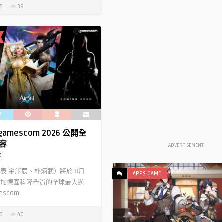
26
39
gamescom 2026 公開全
容
ADVERTISEMENT
D
代表 金澤辰、朴炳武）將於 8月
APPS GAME
參加德國科隆舉辦的全球最大遊
com ..
26
40