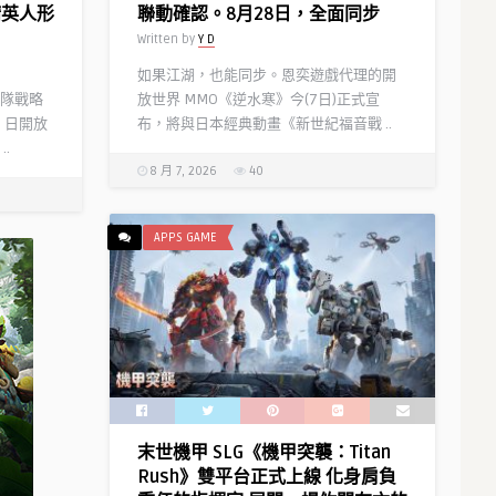
精英人形
聯動確認。8月28日，全面同步
Written by
Y D
如果江湖，也能同步。恩奕遊戲代理的開
隊戰略
放世界 MMO《逆水寒》今(7日)正式宣
）日開放
布，將與日本經典動畫《新世紀福音戰 ..
.
8 月 7, 2026
40
APPS GAME
末世機甲 SLG《機甲突襲：Titan
Rush》雙平台正式上線 化身肩負