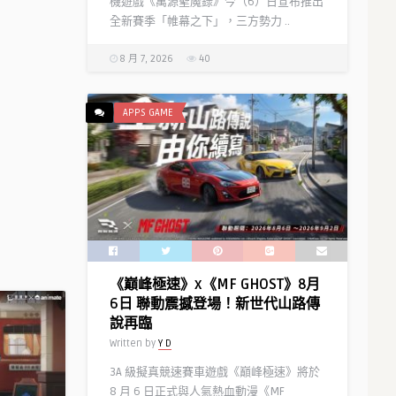
機遊戲《萬源聖魔錄》今（6）日宣布推出
全新賽季「帷幕之下」，三方勢力 ..
8 月 7, 2026
40
APPS GAME
《巔峰極速》x《MF GHOST》8月
6日 聯動震撼登場！新世代山路傳
說再臨
Written by
Y D
3A 級擬真競速賽車遊戲《巔峰極速》將於
8 月 6 日正式與人氣熱血動漫《MF