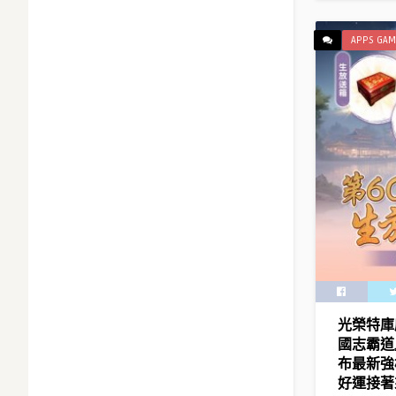
APPS GAM
光榮特庫
國志霸道』
布最新強
好運接著