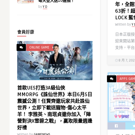
每天登入送10連抽！
年，全館
by
Y D
63折！
LOCK
Written by
Y 
會員好康
日本正版授權
迎來開站第
支持，平台將
ONLINE GAME
8 月 7, 20
APPS GAM
首款UE5打造3A級仙俠
MMORPG《誅仙世界》本日6月5日
震撼公測！任賢齊邀玩家共赴誅仙
世界，立即下載送寵物-傷心太平
羊！ 李雅英、南珉貞邀你加入「陣
營對決X雪碧之戰」，贏取限量週邊
好禮
Written by
GAMENEWS