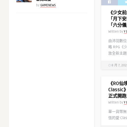
by
GAMENEWS
《少女前
「月下安
「六分儀
Written by
Y 
由沛羽數位
略 RPG《
放全新主題
8 月 7, 20
《RO仙
Class
正式開跑
Written by
Y 
單一貨幣無
恆的愛 Cla