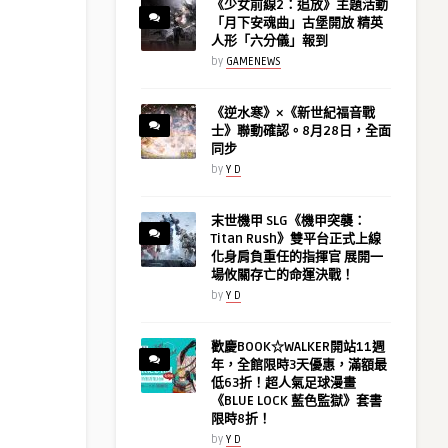
《少女前線2：追放》主題活動
「月下安魂曲」古堡開放 精英
人形「六分儀」報到
by
GAMENEWS
《逆水寒》×《新世紀福音戰
士》聯動確認。8月28日，全面
同步
by
Y D
末世機甲 SLG《機甲突襲：
Titan Rush》雙平台正式上線
化身肩負重任的指揮官 展開一
場攸關存亡的命運決戰！
by
Y D
歡慶BOOK☆WALKER開站11週
年，全館限時3天優惠，滿額最
低63折！超人氣足球漫畫
《BLUE LOCK 藍色監獄》套書
限時8折！
by
Y D