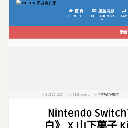
首 頁
遊戲消息
HOME PAGE
HOT GAME NEWS
GAM
港台
3 月 22, 2024
9835
Views
在
留言功能已關閉
〈Nintendo
Switch™《蠟
Nintendo Sw
筆
小
白》 X 山下菓子 Ki
新