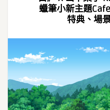
煤
蠟筆小新主題Caf
炭
鎮
特典、場
的
小
白》
X
山
下
菓
子
Kingsley
Café
GSE
首
次
舉
辦
蠟
筆