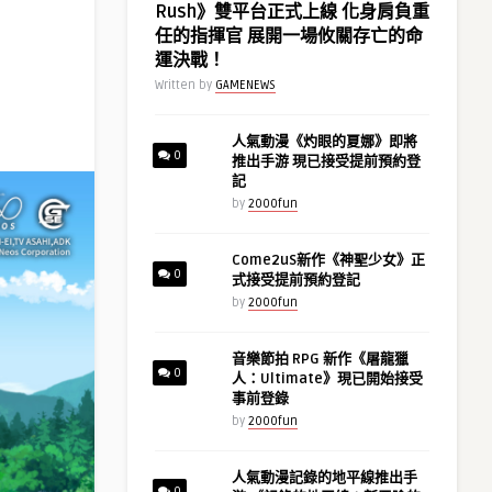
Rush》雙平台正式上線 化身肩負重
任的指揮官 展開一場攸關存亡的命
運決戰！
Written by
GAMENEWS
人氣動漫《灼眼的夏娜》即將
0
推出手游 現已接受提前預約登
記
by
2000fun
Come2uS新作《神聖少女》正
0
式接受提前預約登記
by
2000fun
音樂節拍 RPG 新作《屠龍獵
0
人：Ultimate》現已開始接受
事前登錄
by
2000fun
人氣動漫記錄的地平線推出手
0