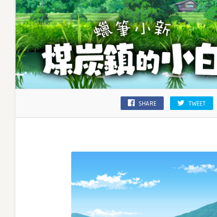
小
新
主
題
Cafe
驚
喜
登
場！
多
SHARE
TWEET
款
小
新
入
場
特
典、
場
景
打
卡