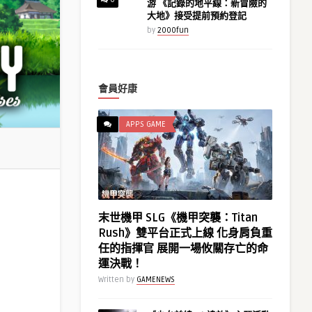
游 《記錄的地平線：新冒險的
大地》接受提前預約登記
by
2000fun
會員好康
APPS GAME
末世機甲 SLG《機甲突襲：Titan
Rush》雙平台正式上線 化身肩負重
任的指揮官 展開一場攸關存亡的命
運決戰！
Written by
GAMENEWS