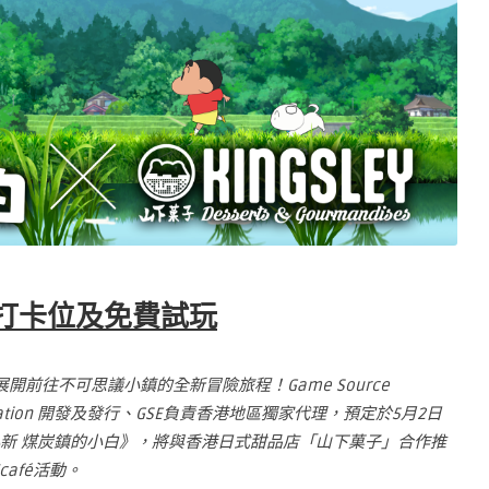
打卡位及免費試玩
開前往不可思議小鎮的全新冒險旅程！Game Source
 Corporation 開發及發行、GSE負責香港地區獨家代理，預定於5月2日
戲《蠟筆小新 煤炭鎮的小白》，將與香港日式甜品店「山下菓子」合作推
afé活動。