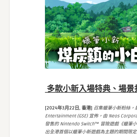
位
及
免
費
試
玩〉
中
多款小新入場特典、場景
[
2024
年
3
月
22
日, 香港]
召集蠟筆小新粉絲，展
Entertainment (GSE) 宣佈，由 Neos
發售的 Nintendo Switch™ 冒險遊
出全港首個以蠟筆小新遊戲為主題的期間限定c