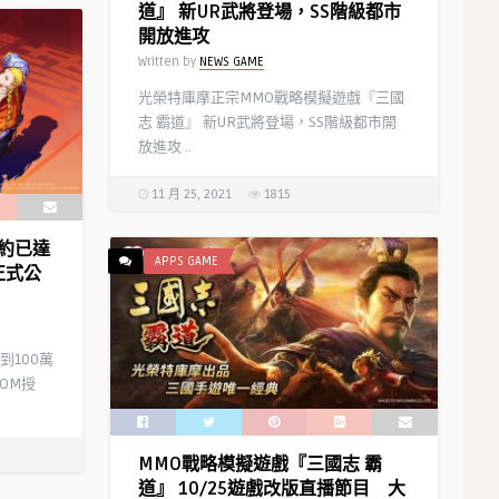
道』 新UR武將登場，SS階級都市
Written by
NEWS GAME
開放進攻
Written by
NEWS GAME
光榮特庫摩正宗MMO戰略模擬遊戲『三國
志 霸道』 新UR武將登場，SS階級都市開
放進攻 ..
11 月 25, 2021
1815
約已達
APPS GAME
正式公
100萬
COM授
》 限量
3D動作對戰手遊《高達爭鋒對決》
於今日正式上線
MMO戰略模擬遊戲『三國志 霸
道』 10/25遊戲改版直播節目 大
Written by
NEWS GAME