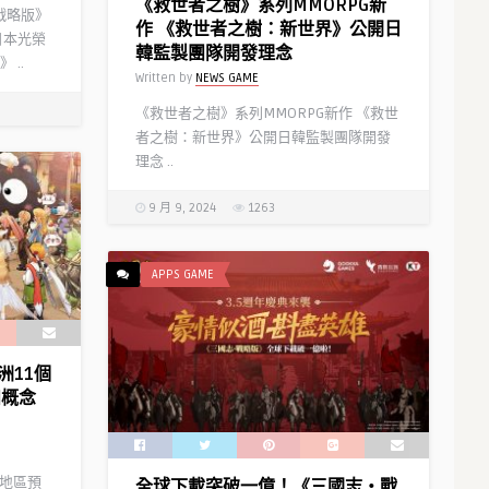
《救世者之樹》系列MMORPG新
戰略版》
Written by
NEWS GAME
作 《救世者之樹：新世界》公開日
日本光榮
韓監製團隊開發理念
..
Written by
NEWS GAME
《救世者之樹》系列MMORPG新作 《救世
者之樹：新世界》公開日韓監製團隊開發
理念 ..
9 月 9, 2024
1263
APPS GAME
洲11個
和概念
確定將
爽快彈珠動作遊戲《三國大戰
翼》作
Smash！》 與人氣TV動畫《戀姫†
的新故
夢想》系列之合作活動全面召開！
個地區預
全球下載突破一億！《三國志・戰