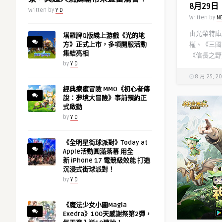
道】 更
8月29
Written by
Y D
動搶先預
Written by
N
Written by
N
由光榮特庫
塔羅牌Q版綫上游戲《光的地
權、《三國
方》正式上市，多項開服活動
集結亮相
《信長之野望
by
Y D
8 月 25, 2
經典療癒冒險 MMO《初心者傳
說：夢境大冒險》事前預約正
式啟動
by
Y D
《全明星街球派對》Today at
Apple活動圓滿落幕 用全
新 iPhone 17 電競級效能 打造
沉浸式街球派對！
by
Y D
《魔法少女小圓Magia
Exedra》100天感謝祭第2彈，