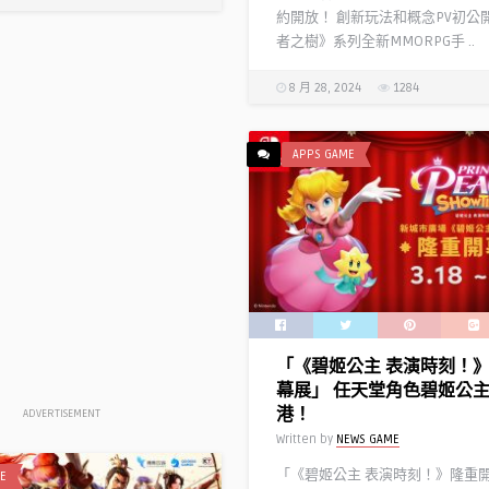
事「NEXT DREAM」！
約開放！ 創新玩法和概念PV初公
Written by
Y D
者之樹》系列全新MMORPG手 ..
8 月 28, 2024
1284
APPS GAME
「《碧姬公主 表演時刻！
幕展」 任天堂角色碧姬公
港！
ADVERTISEMENT
Written by
NEWS GAME
光榮特庫摩正宗MMO戰略
摩正宗MMO戰略模擬遊
戲『三國志 霸道』 8/8遊
「《碧姬公主 表演時刻！》隆重
E