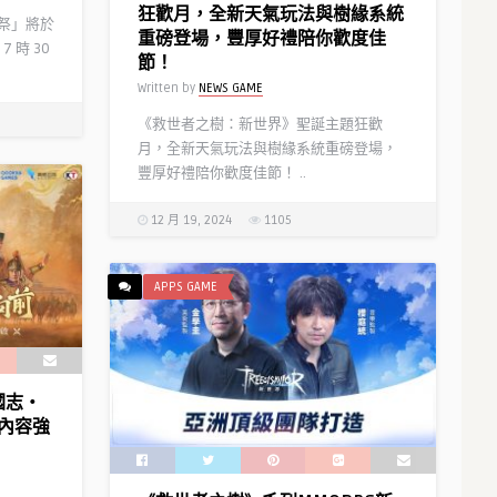
亮迦勒底月光寶盒吧！
狂歡月，全新天氣玩法與樹緣系統
音楽祭」將於
Written by
Y D
重磅登場，豐厚好禮陪你歡度佳
7 時 30
節！
Written by
NEWS GAME
《救世者之樹：新世界》聖誕主題狂歡
中版
月，全新天氣玩法與樹緣系統重磅登場，
9開
豐厚好禮陪你歡度佳節！ ..
一同到閻
12 月 19, 2024
1105
APPS GAME
國志‧
內容強
光榮特庫摩正宗MMO戰略模擬遊
戲『三國志 霸道』 歡慶遊戲開服
滿月 推出限定活動全新武將