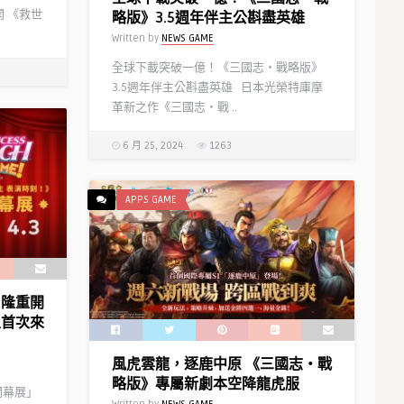
美少女武將將以泳裝之姿在水上戰
開 《救世
略版》3.5週年伴主公斟盡英雄
鬥！
Written by
NEWS GAME
Written by
Y D
全球下載突破一億！《三國志・戰略版》
3.5週年伴主公斟盡英雄 日本光榮特庫摩
革新之作《三國志・戰 ..
6 月 25, 2024
1263
APPS GAME
》隆重開
主首次來
風虎雲龍，逐鹿中原 《三國志‧戰
模擬遊
略版》專屬新劇本空降龍虎服
戲上市紀
開幕展」