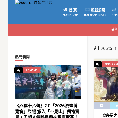
首 頁
遊戲消息
HOME PAGE
HOT GAME NEWS
GAM
港台
All posts in
熱門新聞
APPS GAM
PC GAME
《燕雲十六聲》2.0「2026漫畫博
覽會」登場 搬入「不見山」獨特實
MMO戰
《信長之
景，與超人氣鵝霸帶來豐富驚喜！