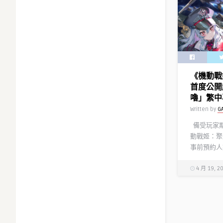
風」登場
幹員及限
Written by
Y 
《機動戰
首度公開
嚕」繁中
Written by
G
備受玩家期
動戰姬：聚
事前預約人數
4 月 19, 2
『三國志