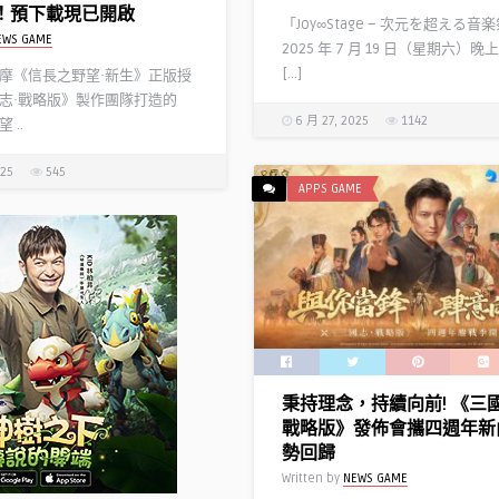
新改版通知 新系統、新活
日！預下載現已開啟
「Joy∞Stage – 次元を超える
告
EWS GAME
2025 年 7 月 19 日（星期六）晚上 
EWS GAME
[…]
摩《信長之野望·新生》正版授
志·戰略版》製作團隊打造的
6 月 27, 2025
1142
 ..
《Fate/Grand Order》繁
「2021新年紀念活動」9/2
025
545
啟！ 雀之旅館悄然開幕，
APPS GAME
魔亭共度迦勒底的正月吧！
Written by
Y D
秉持理念，持續向前! 《三
戰略版》發佈會攜四週年新
勢回歸
Written by
NEWS GAME