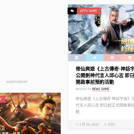
《三國志．戰略版》x CSL
人！ ～『霸道主公招募活
ACGHK-2021參展確定
活動即日起開跑～
APPS GAME
Written by
NEWS GAME
EWS GAME
修仙爽遊《上古傳奇-神話
公開劍神代言人邱心志 即
開啟事前預約活動
ADVERTISEMENT
Written by
NEWS GAME
修仙爽遊《上古傳奇-神話宇宙》
E
代言人邱心志 即日起正式開啟事
動 ..
3 月 24, 2022
1703