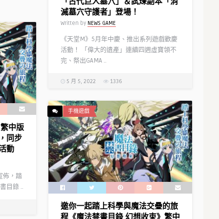
「古代巨人墓穴」＆試煉副本「消
式於雙平
滅墓穴守護者」登場！
《三國志．戰略版》 全新賽季特色
Written by
NEWS GAME
搶先曝光 新型態線上節目即將登場
Written by
NEWS GAME
《天堂M》5月年中慶、推出系列遊戲歡慶
活動！ 「偉大的遺產」連續四週虛寶領不
完、祭出GAMA ..
5 月 5, 2022
1336
手機遊戲
》繁中版
，同步
活動
)日宣佈，踏
目錄 ..
邀你一起踏上科學與魔法交疊的旅
光榮特庫摩重磅推出正宗「三國志
程《魔法禁書目錄 幻想收束》繁中