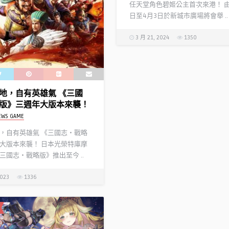
志 霸道』 回饋粉絲感謝
念會
任天堂角色碧姬公主首次來港！ 由
活動火熱配信中
日至4月3日於新城市廣場將會舉 ..
Written by
NEWS GAME
EWS GAME
3 月 21, 2024
1350
地，自有英雄氣 《三國
版》三週年大版本來襲！
EWS GAME
，自有英雄氣 《三國志・戰略
大版本來襲！ 日本光榮特庫摩
三國志・戰略版》推出至今 ..
2023
1336
舟》故事集「踏尋往昔之
光榮特庫摩正宗MMO戰略