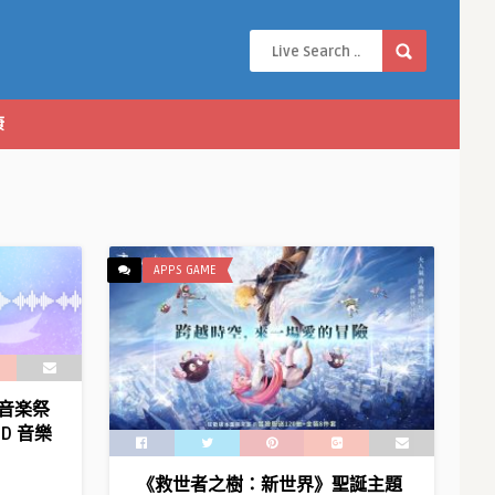
康
APPS GAME
る音楽祭
《Fate/Grand Order》繁中版第2
 3D 音樂
部第5章正式實裝！ 特別獻上中秋
企劃「月之祭典 在迦過」，9/7點
《救世者之樹：新世界》聖誕主題