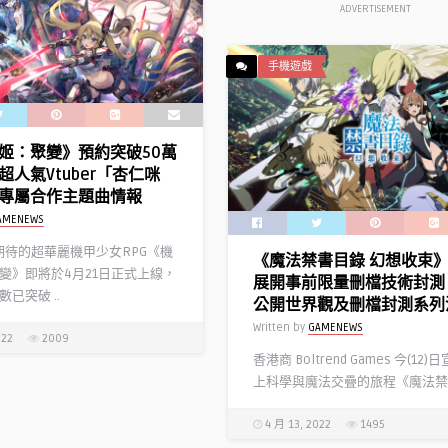
 釋出「史爾特爾」等全新
戲『三國志 霸道』本日正
ADVERTISEMENT
時尋訪活動
台正式上線
D
Written by
NEWS GAME
手機遊戲
姬：聚變》預約突破50萬
超人氣Vtuber「杏仁咪
專屬合作主題曲情報
AMENEWS
待的超華麗機甲少女RPG《機
《魔法禁書目錄 幻想收束
變》即將於4月21日正式上線，
展開事前限量刪檔技術封測
已突破 ..
公開世界觀及刪檔封測系列
Written by
GAMENEWS
022
2009
香港商 Boltrend Games 今(12
上科學與魔法交疊的旅程《魔法禁書
4 月 13, 2022
1495
 霸道』 事前預約登錄數