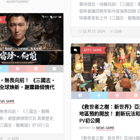
ADVERTISEMENT
秉持理念，持續向前! 《三國志‧
發佈會攜四週年新內容強勢回歸 
特庫摩革新之作《三國志．戰略版》 
E
12 月 17, 2024
1158
APPS GAME
，無畏向前！ 《三國志・
全球煥新，謝霆鋒傾情代
EWS GAME
《救世者之樹：新世界》亞
無畏向前！ 《三國志・戰略
地區預約開放！ 創新玩法
新，謝霆鋒傾情代言 真實歷史
PV初公開
《足球小將翼：夢幻隊伍》
三國志・戰略版》於9月7日 ..
Written by
NEWS GAME
於今年秋季推出《足球小將
者・高橋陽一老師擔任原案
《救世者之樹：新世界》亞洲11
24
1274