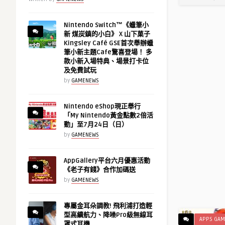
Nintendo Switch™《蠟筆小
新 煤炭鎮的小白》 X 山下菓子
Kingsley Café GSE首次舉辦蠟
筆小新主題Cafe驚喜登場！ 多
款小新入場特典、場景打卡位
及免費試玩
by
GAMENEWS
Nintendo eShop現正舉行
「My Nintendo黃金點數2倍活
動」至7月24日（日）
by
GAMENEWS
AppGallery平台六月優惠活動
《老子有錢》合作加碼送
by
GAMENEWS
專屬金耳朵調教! 飛利浦打造輕
光榮特庫
型高續航力、降噪Pro級無線耳
APPS GAM
罩式耳機