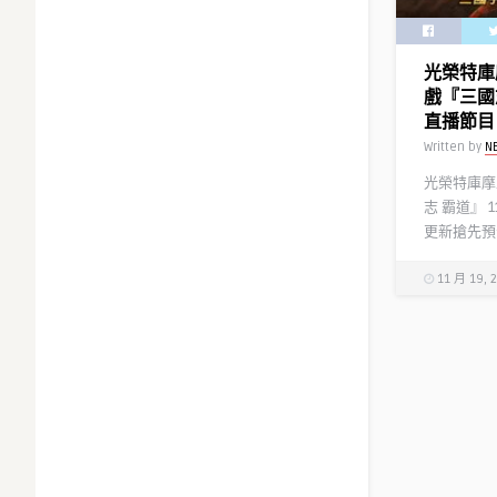
光榮特庫
戲『三國志
直播節目
Written by
N
光榮特庫摩
志 霸道』 
更新搶先預告
11 月 19, 
舞落之劍
對決》
Written by
N