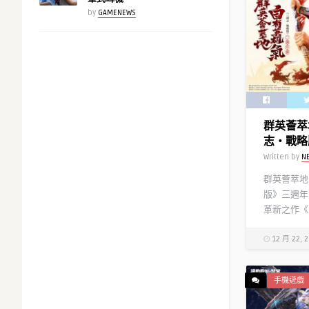
戲『三國
by
GAMENEWS
祭 強檔
Written by
N
群英薈萃
志・戰略
Written by
N
群英薈萃地
版》三週年
革新之作《
12 月 22, 
手機遊戲
《明日方