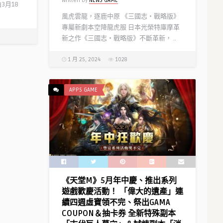
Written by
NEWS GAME
3月18
《三國志・戰略版》 PK賽季明日
風虎雲龍，逐鹿中原 《三國志‧戰略版》
登場 特色玩法盤點
專屬新劇本空降龍虎服 日本光榮特庫摩革
Written by
NEWS GAME
新之作《三國志・戰略版》不斷革新， ..
1 月 25, 2024
1028
APPS GAME
《天堂M》5月年中慶、推出系列
遊戲歡慶活動！ 「偉大的遺產」連
續四週虛寶領不完、祭出GAMA
COUPON＆抽卡券 全新特殊副本
模擬遊