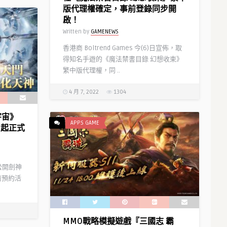
霸道」手遊決定版 ～在日本大受好
版代理權確定，事前登錄同步開
評後，繁體中文版即將上線～
啟！
Written by
NEWS GAME
Written by
GAMENEWS
香港商 Boltrend Games 今(6)日宣佈，取
得知名手遊的《魔法禁書目錄 幻想收束》
繁中版代理權，同 ..
4 月 7, 2022
1304
宇宙》
APPS GAME
日起正式
公開劍神
前預約活
《三國志．戰略版》 半週年慶典活
MMO戰略模擬遊戲『三國志 霸
動 即將展開 三大活動搶先曝光