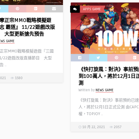
APPS GAME
摩正宗MMO戰略模擬遊
 霸道』 11/22遊戲改版
 大型更新搶先預告
EWS GAME
正宗MMO戰略模擬遊戲『三國
11/22遊戲改版直播節目 大型
 ..
《快打旋風：對決》事前預
到100萬人，將於12月1日
2021
1580
測
Written by
NEWS GAME
《快打旋風：對決》事前預約已達到
人，將於12月1日正式公測 由CAP
權，TOPJOY ..
 自由高達降臨《高達爭鋒
太興聯動《三國志．戰略版
10 月 22, 2021
2057
虛寶卡掀收集狂潮
EWS GAME
Written by
NEWS GAME