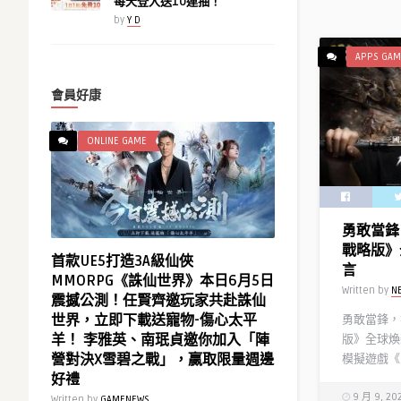
每天登入送10連抽！
by
Y D
APPS GAM
會員好康
ONLINE GAME
勇敢當鋒
戰略版》
首款UE5打造3A級仙俠
言
MMORPG《誅仙世界》本日6月5日
Written by
N
震撼公測！任賢齊邀玩家共赴誅仙
世界，立即下載送寵物-傷心太平
勇敢當鋒，
羊！ 李雅英、南珉貞邀你加入「陣
版》全球煥
營對決X雪碧之戰」，贏取限量週邊
模擬遊戲《
好禮
9 月 9, 20
Written by
GAMENEWS