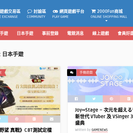
遊戲交易區
討論區
網頁遊戲平台
2000Fun商城
E EXCHANGE
COMMUNITY
PLAY GAME
ONLINE SHOPPING MALL
手遊
日本手遊
事前登錄
電競消息
線上遊戲
會員好
:
日本手遊
E
手機遊戲
Joy∞Stage – 次元を超え
新世代 VTuber 及 VSinger
盛典
略模擬遊戲【三國志 霸
野望 真戰》CBT測試定檔
Written by
GAMENEWS