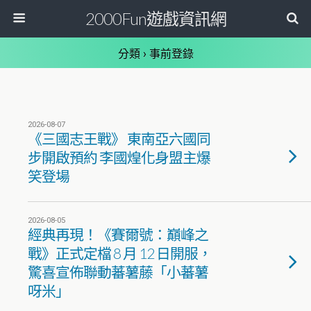
2000Fun遊戲資訊網
分類 ›
事前登錄
2026-08-07
《三國志王戰》 東南亞六國同
步開啟預約 李國煌化身盟主爆
笑登場
2026-08-05
經典再現！《賽爾號：巔峰之
戰》正式定檔 8 月 12 日開服，
驚喜宣佈聯動蕃薯藤「小蕃薯
呀米」