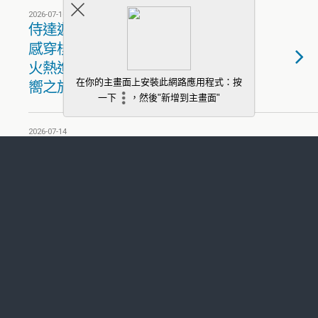
2026-07-16
侍達遊戲藝術新作 BL 手遊《超
感穿梭》Google Play 事前預約
火熱進行中！一起踏上末日哨
嚮之旅
2026-07-14
《RO仙境傳說 3》「啟燃測
試」已圓滿落幕 熟悉又創新的
RO 體驗獲玩家肯定