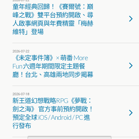
2026-07-22
童年經典回歸！《賽爾號：巔
峰之戰》雙平台預約開啟、尋
人啟事網頁與年費精靈「梅赫
維特」登場
2026-07-22
《未定事件簿》× 萌番 More
Fun 六週年期間限定主題餐
廳！台北、高雄兩地同步揭幕
2026-07-18
新王道幻想戰略RPG《夢戰：
劍之海》 官方事前預約開啟！
預定全球 iOS / Android / PC 進
行發布