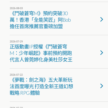
2026-08-03
《鬥破蒼穹M》預約突破30
萬！香港「全能笑匠」阿Bob
擔任首席推薦官重磅加盟
2026-07-29
正版動畫IP授權《鬥破蒼穹
M：少年崛起》事前預約開跑
代言人曾莞婷化身美杜莎女王
2026-07-22
《夢戰：劍之海》五大革新玩
法首度曝光 打造全新王道幻想
戰略 RPG 體驗