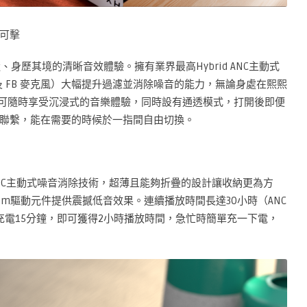
可擊
邃、身歷其境的清晰音效體驗。擁有業界最高Hybrid ANC主動式
及 FB 麥克風）大幅提升過濾並消除噪音的能力，無論身處在熙熙
即可隨時享受沉浸式的音樂體驗，同時設有通透模式，打開後即便
聯繫，能在需要的時候於一指間自由切換。
載ANC主動式噪音消除技術，超薄且能夠折疊的設計讓收納更為方
mm驅動元件提供震撼低音效果。連續播放時間長達30小時（ANC
要充電15分鐘，即可獲得2小時播放時間，急忙時簡單充一下電，