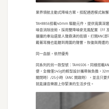
業界領航主動式降噪方案，搭配通透模式無懈
TAH8856搭載40mm 驅動元件，提供寬廣深
噪音消除技術，採用雙降噪麥克風配置（FF 
攘攘的車站還是人聲鼎沸的街頭，打開ANC
戴著耳機也能聽到周圍的聲響，恢復與周遭的
同一血脈，依然優秀
同系列的另一款型號：TAH6506，同樣搭
便，全機僅145g的輕型設計攜帶無負擔，32
關閉時）/25小時（ANC 開啟時），並且只
就能讓音樂跟上你緊湊的生活步伐。