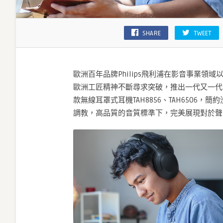
罩
式
耳
SHARE
TWEET
機〉
中
歐洲百年品牌Philips飛利浦在影音事業領
歐洲工匠精神不斷尋求突破，推出一代又一代
款無線耳罩式耳機TAH8856、TAH6506
調教，高品質的音質標準下，完美展現對於聲