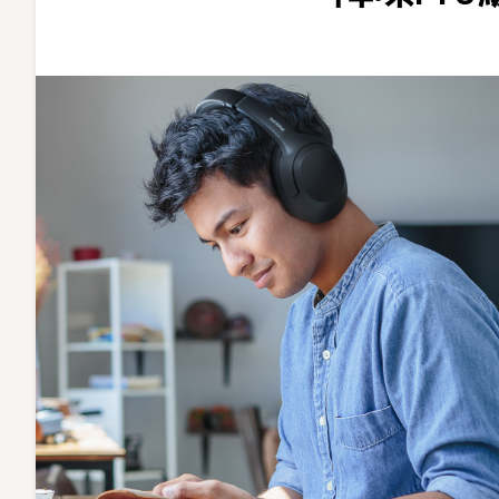
調
教!
飛
利
浦
打
造
輕
型
高
續
航
力、
降
噪
Pro
級
無
線
耳