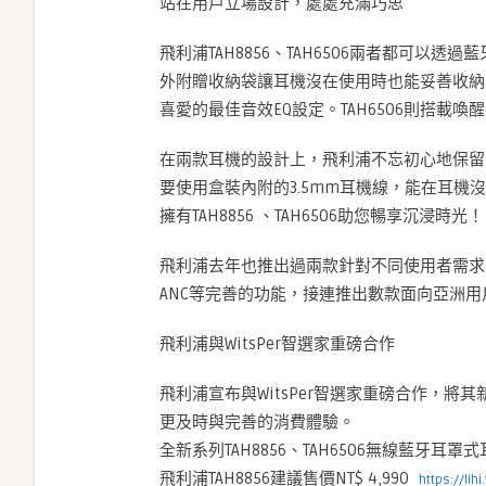
站在用戶立場設計，處處充滿巧思
飛利浦TAH8856、TAH6506兩者都可
外附贈收納袋讓耳機沒在使用時也能妥善收納，T
喜愛的最佳音效EQ設定。TAH6506則搭載
在兩款耳機的設計上，飛利浦不忘初心地保留
要使用盒裝內附的3.5mm耳機線，能在耳
擁有TAH8856 、TAH6506助您暢享沉浸時光！
飛利浦去年也推出過兩款針對不同使用者需求的T
ANC等完善的功能，接連推出數款面向亞洲
飛利浦與WitsPer智選家重磅合作
飛利浦宣布與WitsPer智選家重磅合作，將其
更及時與完善的消費體驗。
全新系列TAH8856、TAH6506無線藍牙耳罩
飛利浦TAH8856建議售價NT$ 4,990
https://lih