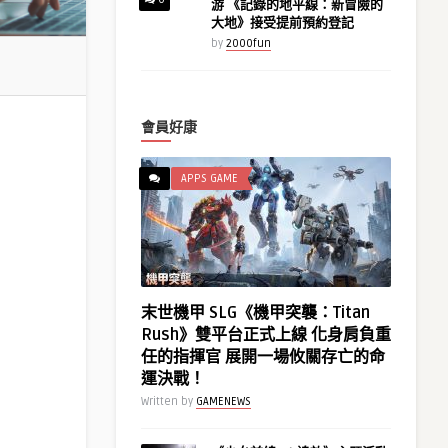
游 《記錄的地平線：新冒險的
大地》接受提前預約登記
by
2000fun
會員好康
APPS GAME
末世機甲 SLG《機甲突襲：Titan
Rush》雙平台正式上線 化身肩負重
任的指揮官 展開一場攸關存亡的命
運決戰！
Written by
GAMENEWS