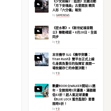
《少女前線2：追放》主題活動
「月下安魂曲」古堡開放 精英
人形「六分儀」報到
by
GAMENEWS
《逆水寒》×《新世紀福音戰
士》聯動確認。8月28日，全面
同步
by
Y D
末世機甲 SLG《機甲突襲：
Titan Rush》雙平台正式上線
化身肩負重任的指揮官 展開一
場攸關存亡的命運決戰！
by
Y D
歡慶BOOK☆WALKER開站11週
年，全館限時3天優惠，滿額最
低63折！超人氣足球漫畫
《BLUE LOCK 藍色監獄》套書
限時8折！
by
Y D