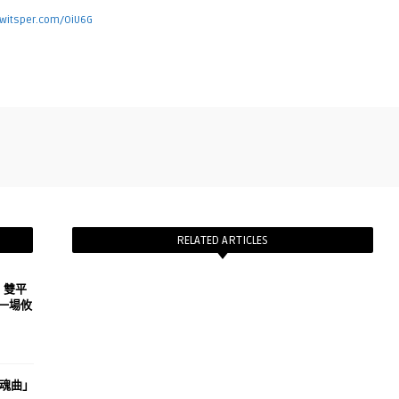
i.witsper.com/OiU6G
RELATED ARTICLES
h》雙平
一場攸
魂曲」