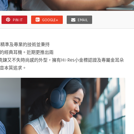
PIN IT
GOOGLE+
EMAIL
域以精準及專業的技術並秉持
的經典耳機。近期更推出兩
，簡約洗鍊又不失時尚感的外型，擁有Hi-Res小金標認證及專屬金耳朵
音本質追求。