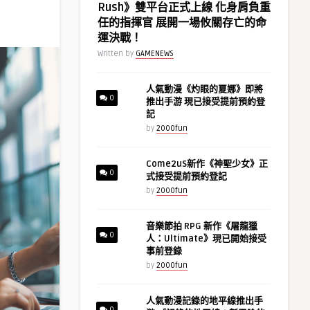
Rush》雙平台正式上線 化身肩負重
任的指揮官 展開一場攸關存亡的命
運決戰！
Written by
GAMENEWS
人氣動漫《灼眼的夏娜》即將
0
推出手游 現已接受提前預約登
記
by
2000fun
Come2uS新作《神聖少女》正
0
式接受提前預約登記
by
2000fun
音樂節拍 RPG 新作《屠龍獵
0
人：Ultimate》現已開始接受
事前登錄
by
2000fun
人氣動漫記錄的地平線推出手
0