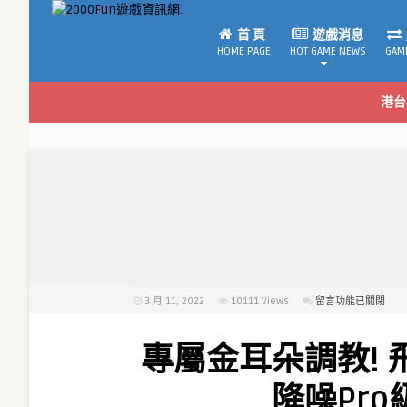
首 頁
遊戲消息
HOME PAGE
HOT GAME NEWS
GAM
港台
3 月 11, 2022
10111
Views
在
留言功能已關閉
〈專
屬
專屬金耳朵調教!
金
耳
降噪Pr
朵