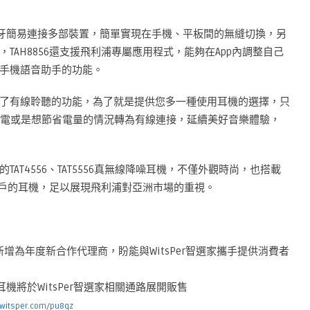
以透過藍牙簡易連接多部裝置，簡單實現在手機、平板間的無縫切換，另
AH8856還支援飛利浦專屬應用程式，能夠在App內調整自己
喚醒手機語音助手的功能。
了有線聆聽的功能，為了就是提供您多一種使用耳機的選擇，只
機沒電或是想節省電量的情況轉為有線連接，延續美好音樂體驗，
AT4556、TAT5556真無線降噪耳機，不僅外觀時尚，也搭載
用戶的耳機，足以展現飛利浦對亞洲市場的重視。
新增為年度新合作代理商，盼能與WitsPer智選家攜手提供消費者
式耳機將於WitsPer智選家相關通路展開販售
i.witsper.com/pu8qz