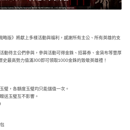
・戰略版》將獻上多樣活動與福利，感謝所有主公、所有英雄的支
活動待主公們參與，參與活動可得金銖、招募券、金貨布等豐厚
且歷史最高勢力值滿300即可領取1000金銖的致敬英雄禮！
玉璧，各額度玉璧均只能儲值一次。
贈送玉璧互不影響。
9
卡包