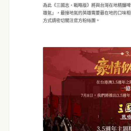
為此《三國志・戰略版》將與台灣在地精釀啤
雄氣」，最接地氣的英雄需要最在地的口味相
方式請密切關注官方粉絲團。