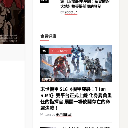
游 《記錄的地平線：新冒險的
大地》接受提前預約登記
by
2000fun
會員好康
APPS GAME
末世機甲 SLG《機甲突襲：Titan
Rush》雙平台正式上線 化身肩負重
任的指揮官 展開一場攸關存亡的命
運決戰！
Written by
GAMENEWS