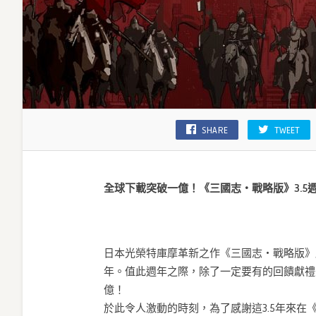
SHARE
TWEET
全球下載突破一億！《三國志・戰略版》3.5
日本光榮特庫摩革新之作《三國志・戰略版》感
年。值此週年之際，除了一定要有的回饋獻禮
億！
於此令人激動的時刻，為了感謝這3.5年來