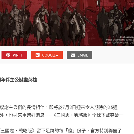
PIN IT
GOOGLE+
EMAIL
週年伴主公斟盡英雄
謝主公們的長情相伴，即將於7月8日迎來令人期待的3.5週
外，也迎來重磅好消息——《三國志・戰略版》全球下載突破一
在《三國志・戰略版》留下足跡的每「億」份子，官方特別籌備了