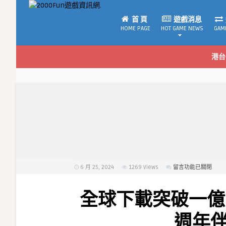
首 頁
遊戲消息
HOME PAGE
HOT GAME NEWS
GAM
港台
6 月 25, 2024
1269
Views
在
留言功能已關閉
〈全
球
全球下載突破一億
下
載
週年
突