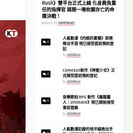
Rush》雙平台正式上線 化身肩負重
任的指揮官 展開一場攸關存亡的命
運決戰！
Written by
GAMENEWS
人氣動漫《灼眼的夏娜》即將
0
推出手游 現已接受提前預約登
記
by
2000fun
Come2uS新作《神聖少女》正
0
式接受提前預約登記
by
2000fun
音樂節拍 RPG 新作《屠龍獵
0
人：Ultimate》現已開始接受
事前登錄
by
2000fun
人氣動漫記錄的地平線推出手
0