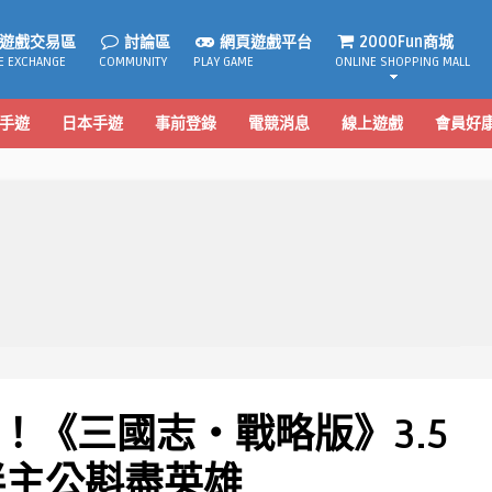
遊戲交易區
討論區
網頁遊戲平台
2000Fun商城
E EXCHANGE
COMMUNITY
PLAY GAME
ONLINE SHOPPING MALL
手遊
日本手遊
事前登錄
電競消息
線上遊戲
會員好
！《三國志・戰略版》3.5
伴主公斟盡英雄