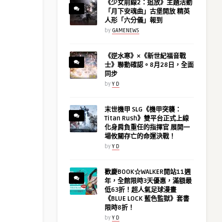
《少女前線2：追放》主題活動
「月下安魂曲」古堡開放 精英
人形「六分儀」報到
by
GAMENEWS
《逆水寒》×《新世紀福音戰
士》聯動確認。8月28日，全面
同步
by
Y D
末世機甲 SLG《機甲突襲：
Titan Rush》雙平台正式上線
化身肩負重任的指揮官 展開一
場攸關存亡的命運決戰！
by
Y D
歡慶BOOK☆WALKER開站11週
年，全館限時3天優惠，滿額最
低63折！超人氣足球漫畫
《BLUE LOCK 藍色監獄》套書
限時8折！
by
Y D