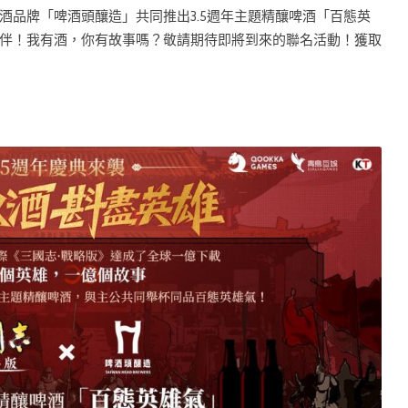
酒品牌「啤酒頭釀造」共同推出3.5週年主題精釀啤酒「百態英
伴！我有酒，你有故事嗎？敬請期待即將到來的聯名活動！獲取