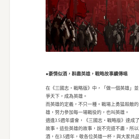
●豪情似酒，斟盡英雄，戰略故事續傳唱
在《三國志・戰略版》中，「做一個英雄」並
爭天下，成為英雄。
而英雄的定義，不只一種。戰場上勇猛殺敵的
雄，努力參加每一場戰役的，也叫英雄。
適逢3.5週年盛會，《三國志・戰略版》達
故事。這些英雄的故事，說不完道不盡，所以
酒，在3.5週年，敬各位英雄一杯，與大家共