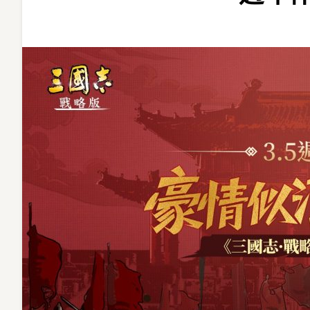
破
一
億！
《三
國
志・
戰
略
版》
3.5
週
年
伴
主
公
斟
盡
英
雄〉
中