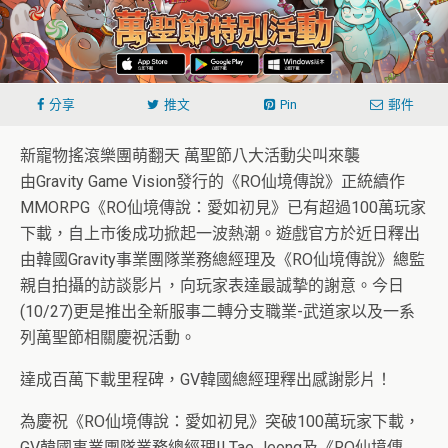
分享
推文
Pin
郵件
新寵物搖滾樂團萌翻天 萬聖節八大活動尖叫來襲
由Gravity Game Vision發行的《RO仙境傳說》正統續作
MMORPG《RO仙境傳說：愛如初見》已有超過100萬玩家
下載，自上市後成功掀起一波熱潮。遊戲官方於近日釋出
由韓國Gravity事業團隊業務總經理及《RO仙境傳說》總監
親自拍攝的訪談影片，向玩家表達最誠摯的謝意。今日
(10/27)更是推出全新服事二轉分支職業-武道家以及一系
列萬聖節相關慶祝活動。
達成百萬下載里程碑，GV韓國總經理釋出感謝影片！
為慶祝《RO仙境傳說：愛如初見》突破100萬玩家下載，
GV韓國事業團隊業務總經理Il Tae Jeong及《RO仙境傳