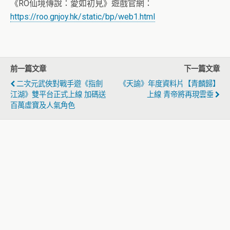
《RO仙境傳說：愛如初見》遊戲官網：
https://roo.gnjoy.hk/static/bp/web1.html
前一篇文章
下一篇文章
二次元武俠對戰手遊《指劍
《天諭》年度資料片【青麟歸】
江湖》雙平台正式上線 加碼送
上線 青帝將再現雲垂
百萬虛寶及人氣角色