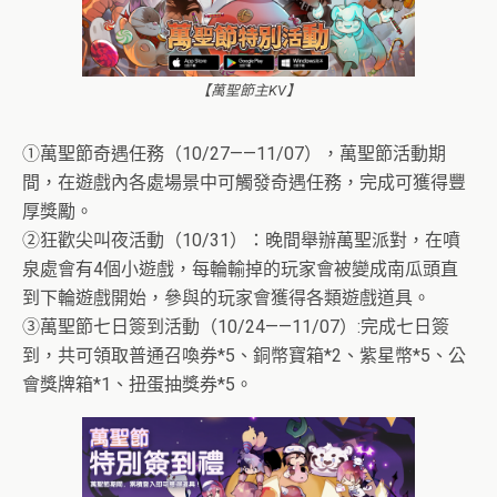
【萬聖節主KV】
①萬聖節奇遇任務（10/27——11/07），萬聖節活動期
間，在遊戲內各處場景中可觸發奇遇任務，完成可獲得豐
厚獎勵。
②狂歡尖叫夜活動（10/31）：晚間舉辦萬聖派對，在噴
泉處會有4個小遊戲，每輪輸掉的玩家會被變成南瓜頭直
到下輪遊戲開始，參與的玩家會獲得各類遊戲道具。
③萬聖節七日簽到活動（10/24——11/07）:完成七日簽
到，共可領取普通召喚券*5、銅幣寶箱*2、紫星幣*5、公
會獎牌箱*1、扭蛋抽獎券*5。