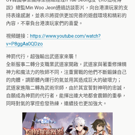
說》總監Min Woo Jeon通過訪談影片，向台港澳玩家的支
持表達感謝，並表示將提供更加完善的遊戲環境和精彩的
內容，不辜負台港澳玩家們的喜愛。
視頻鏈接：
https://www.youtube.com/watch?
v=P8ggAa0QDzo
神罰代行，超強輸出武道家來襲！
全新服事二轉分支職業武道家開啟，武道家與著重修煉精
神力和魔法力的牧師不同，注重實戰的他們不斷鍛鍊自己
的肉體，調節體內運行的氣並用其造成巨大的破壞力；
武道家進階二轉為武術宗師，由於其宣誓對神明的忠誠，
自願成為神罰的代行者，能揮出連大地都會震顫的重拳，
同時對氣的掌控愈發熟練，連續技也更加強大。