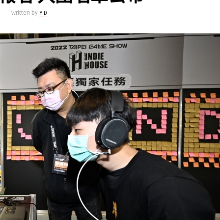
Written by
Y D