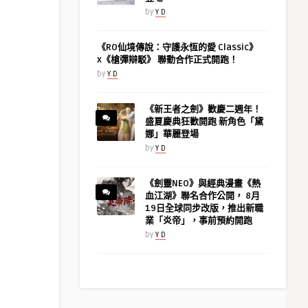
by
Y D
《RO仙境傳說：守護永恆的愛 Classic》
x《槍彈辯駁》 聯動合作正式開跑！
by
Y D
《新王者之劍》歡慶二週年！
盛夏慶典狂歡開跑 新角色「黛
娜」華麗登場
by
Y D
《劍靈NEO》與經典漫畫《熱
血江湖》聯名合作公開， 8月
19日全球同步改版，推出新職
業「炎帝」，事前預約開跑
by
Y D