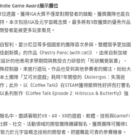
e Game Award展示攤位
單位透露，獲得IGA大獎不僅是對開發者的鼓勵，獲獎團隊也能在
持，本次包括IGA及元宇宙概念獎，最多將有9款獲獎的優秀作品
品與開發者能被更多玩家看見。
自智利、愛沙尼亞等多個國家的團隊首次參與，整體競爭更加國
的作品《Pastry Panic (with cat)》，由來自新加坡
身就讀工業設計的他善用求學期間與教授合力研發的「形狀觸覺裝置」，
殊控制器，來進行遊玩，作品也受到其他參賽者的關注，紛紛大
團隊「艾可米遊戲」耗時7年開發的《Asterigos：失落迷
此外，以《Coffee Talk》在STEAM獲得壓倒性好評而打響名
《Coffee Talk Episode 2: Hibiscus & Butterfly》強
中，邀請著眼於VR、AR、XR的遊戲、軟體、技術與GameFi
的社群、社交、活動領域的開發團隊踴躍報名，獲獎團隊可獨得1
鼓勵致力於元宇宙概念技術的開發者，把握難能可貴的參賽機會。