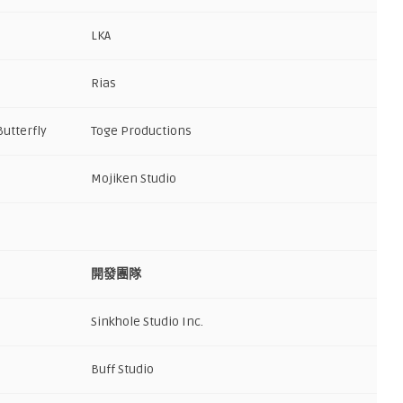
LKA
Rias
Butterfly
Toge Productions
Mojiken Studio
開發團隊
Sinkhole Studio Inc.
Buff Studio