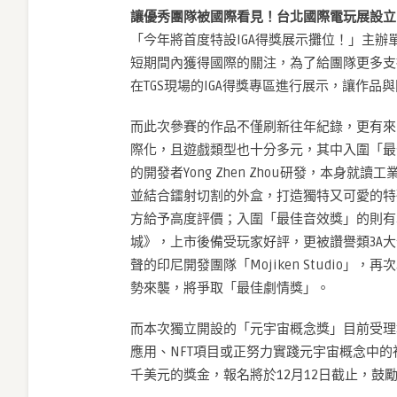
讓優秀團隊被國際看見！台北國際電玩展設立Indi
「今年將首度特設IGA得獎展示攤位！」主辦
短期間內獲得國際的關注，為了給團隊更多支
在TGS現場的IGA得獎專區進行展示，讓作
而此次參賽的作品不僅刷新往年紀錄，更有來
際化，且遊戲類型也十分多元，其中入圍「最佳創新獎」
的開發者Yong Zhen Zhou研發，本
並結合鐳射切割的外盒，打造獨特又可愛的特
方給予高度評價；入圍「最佳音效獎」的則有本土
城》，上市後備受玩家好評，更被讚譽類3A大作；
聲的印尼開發團隊「Mojiken Studio」，再次以系列新作
勢來襲，將爭取「最佳劇情獎」。
而本次獨立開設的「元宇宙概念獎」目前受理報名
應用、NFT項目或正努力實踐元宇宙概念中
千美元的獎金，報名將於12月12日截止，