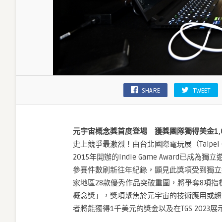
SHARE
TWEET
元宇宙概念獎首度登場 獲獎團隊獨得美金1,0
史上競爭最激烈！由台北國際電玩展（Taipei G
2015年開辦的Indie Game Award已
參賽件數刷新往年紀錄，顯見此獎項受到獨立
家地區28款優秀作品突破重圍，將爭奪8項指標
概念獎」，獎項聚焦於元宇宙的技術應用或趨
者將能獨得1千美元的獎金以及在TGS 2023