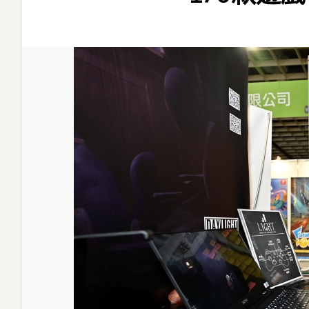
Game
Award
2023
吸
35
國
170
款
遊
戲
報
名
入
圍
名
單
公
布〉
中