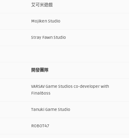
艾可米遊戲
Mojiken Studio
Stray Fawn Studio
開發團隊
VARSAV Game Studios co-developer with
FinalBoss
Tanuki Game Studio
ROBOT47