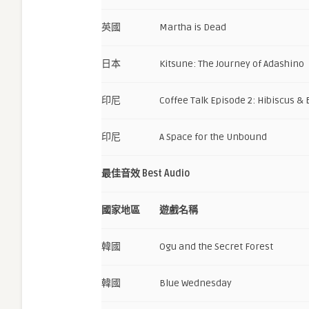
英國
Martha is Dead
日本
Kitsune: The Journey of Adashino
印尼
Coffee Talk Episode 2: Hibiscus & 
印尼
A Space for the Unbound
最佳音效 Best Audio
國家地區
遊戲名稱
韓國
Ogu and the Secret Forest
韓國
Blue Wednesday