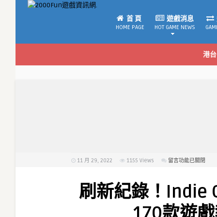
首 頁
遊戲消息
HOME PAGE
HOT GAME NEWS
GAM
港台
11 月 29, 2022
1155
Views
在
留言功能已關閉
〈刷
新
刷新紀錄！Indie G
紀
錄！
170款遊
Indie