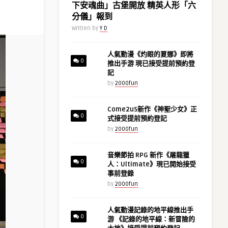
下安魂曲」古堡開放 精英人形「六
分儀」報到
Written by
Y D
人氣動漫《灼眼的夏娜》即將
0
推出手游 現已接受提前預約登
記
by
2000fun
Come2uS新作《神聖少女》正
0
式接受提前預約登記
by
2000fun
音樂節拍 RPG 新作《屠龍獵
0
人：Ultimate》現已開始接受
事前登錄
by
2000fun
人氣動漫記錄的地平線推出手
0
游 《記錄的地平線：新冒險的