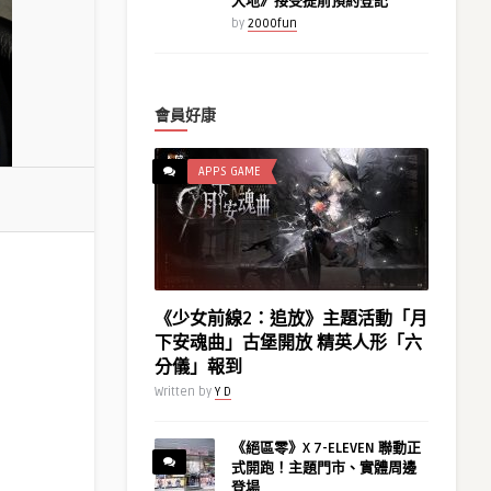
大地》接受提前預約登記
by
2000fun
會員好康
APPS GAME
《少女前線2：追放》主題活動「月
下安魂曲」古堡開放 精英人形「六
分儀」報到
Written by
Y D
《絕區零》X 7-ELEVEN 聯動正
式開跑！主題門市、實體周邊
登場