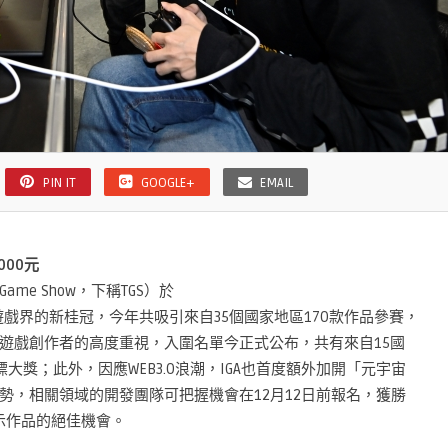
PIN IT
GOOGLE+
EMAIL
00元
ame Show，下稱TGS）於
成為獨立遊戲界的新桂冠，今年共吸引來自35個國家地區170款作品參賽，
遊戲創作者的高度重視，入圍名單今正式公布，共有來自15國
大獎；此外，因應WEB3.0浪潮，IGA也首度額外加開「元宇宙
勢，相關領域的開發團隊可把握機會在12月12日前報名，獲勝
展示作品的絕佳機會。