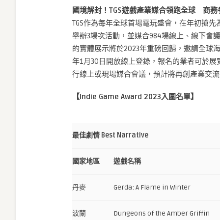
國境解封！TGS遊戲產業媒合領跑全球 商務
TGS作為每年全球首場電玩盛會，在年初搶先
舉辦3場次活動，並媒合984場線上、線下會
的實體展示將於2023年重磅回歸，邀請全球海
年1月30日開放線上登錄，報名的業者可於
行線上或現場媒合會議，預計將再創產業交流
【Indie Game Award 2023
入圍名單】
最佳劇情 Best Narrative
國家地區
遊戲名稱
丹麥
Gerda: A Flame in Winter
波蘭
Dungeons of the Amber Griffin