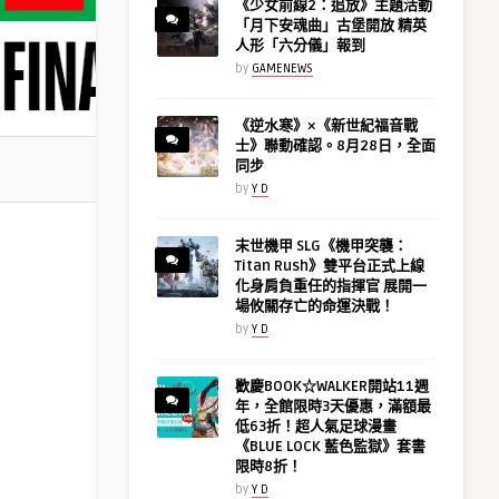
《少女前線2：追放》主題活動
「月下安魂曲」古堡開放 精英
人形「六分儀」報到
by
GAMENEWS
《逆水寒》×《新世紀福音戰
士》聯動確認。8月28日，全面
同步
by
Y D
末世機甲 SLG《機甲突襲：
Titan Rush》雙平台正式上線
化身肩負重任的指揮官 展開一
場攸關存亡的命運決戰！
by
Y D
歡慶BOOK☆WALKER開站11週
年，全館限時3天優惠，滿額最
低63折！超人氣足球漫畫
《BLUE LOCK 藍色監獄》套書
限時8折！
by
Y D