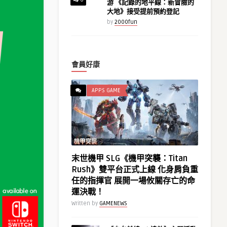
游 《記錄的地平線：新冒險的
大地》接受提前預約登記
by
2000fun
會員好康
APPS GAME
末世機甲 SLG《機甲突襲：Titan
Rush》雙平台正式上線 化身肩負重
任的指揮官 展開一場攸關存亡的命
運決戰！
Written by
GAMENEWS