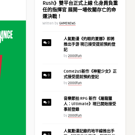
Rush》雙平台正式上線 化身肩負重
任的指揮官 展開一場攸關存亡的命
運決戰！
Written by
GAMENEWS
人氣動漫《灼眼的夏娜》即將
0
推出手游 現已接受提前預約登
記
by
2000fun
Come2uS新作《神聖少女》正
0
式接受提前預約登記
by
2000fun
音樂節拍 RPG 新作《屠龍獵
0
人：Ultimate》現已開始接受
事前登錄
by
2000fun
人氣動漫記錄的地平線推出手
0