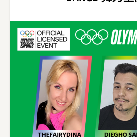
奧
運
電
競
系
列
賽
《JUST
DANCE
舞
力
全
開》
8
位
參
賽
選
手
名