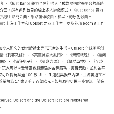
年，《Just Dance 舞力全開》邁入了成為隨選跳舞平台的新時
，還有系列首見的線上多人遊戲模式。《Just Dance 舞力
宙，包括榜上熱門金曲、網路瘋傳歌曲，和以下的原創歌曲。
oft 上海工作室和 Ubisoft 孟買工作室，以及外部 Room 8 工作
創和令人難忘的娛樂體驗來豐富玩家的生活。Ubisoft 全球團隊創
括《刺客教條》、《英靈神殿大亂鬥》、《榮耀戰魂》、《極地
 舞力全開》、《瘋狂兔子》、《虹彩六號》、《飆酷車神》、《全境
nnect，玩家可以享受豐富遊戲體驗的各種服務、獲得獎勵，並和各平
家可以暢玩超過 100 款 Ubisoft 遊戲與擴充內容，且陣容還在不
 的淨營業額為 17 億 3 千 9 百萬歐元。如欲取得更進一步資訊，請造
served. Ubisoft and the Ubisoft logo are registered
.