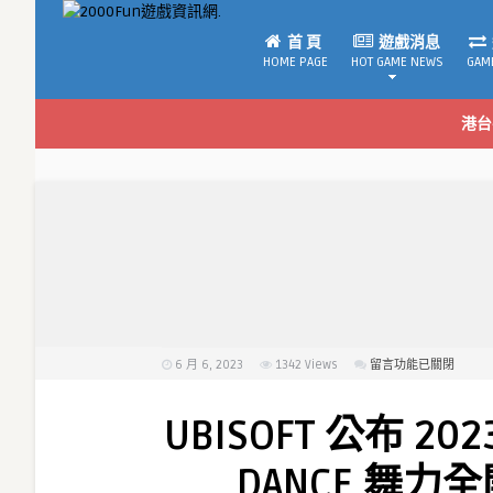
首 頁
遊戲消息
HOME PAGE
HOT GAME NEWS
GAM
港台
6 月 6, 2023
1342
Views
在
留言功能已關閉
〈UBISOFT
公
UBISOFT 公布 2
布
2023
DANCE 舞力
年