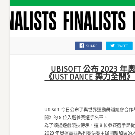
SHARE
TWEET
UBISOFT 公布 2023
《JUST DANCE 舞力全開
Ubisoft 今日公布了與世界運動舞蹈總會合作舉
開》的 8 位入選參賽選手名單。
為了頌揚遊戲競技傳承，這 8 位參賽選手是從《
2023 年奧運電競系列賽決賽主辦國新加坡的