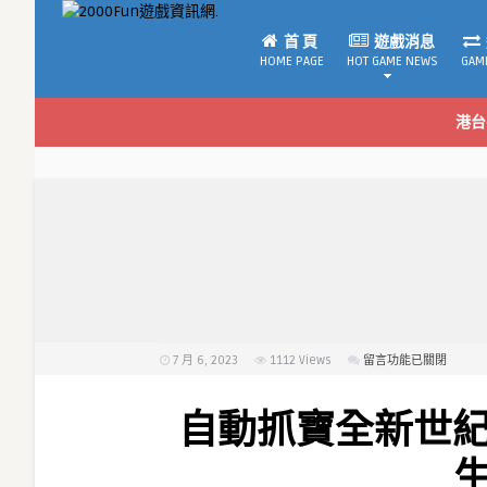
首 頁
遊戲消息
HOME PAGE
HOT GAME NEWS
GAM
港台
7 月 6, 2023
1112
Views
在
留言功能已關閉
〈自
動
自動抓寶全新世紀！ A
抓
寶
全