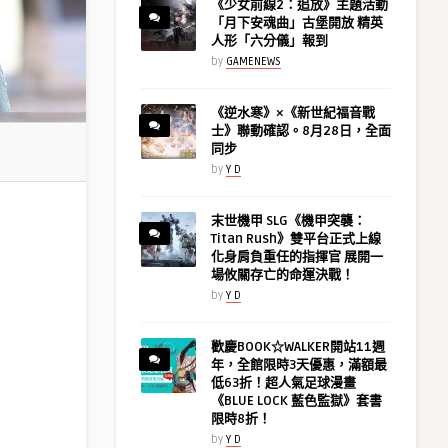
《少女前線2：追放》主題活動
「月下安魂曲」古堡開放 精英
人形「六分儀」報到
by
GAMENEWS
《逆水寒》×《新世紀福音戰
士》聯動確認。8月28日，全面
同步
by
Y D
末世機甲 SLG《機甲突襲：
Titan Rush》雙平台正式上線
化身肩負重任的指揮官 展開一
場攸關存亡的命運決戰！
by
Y D
歡慶BOOK☆WALKER開站11週
年，全館限時3天優惠，滿額最
低63折！超人氣足球漫畫
《BLUE LOCK 藍色監獄》套書
限時8折！
by
Y D