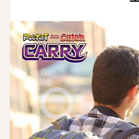
新
世
紀！
Auto
Catch
Carry
抓
寶
生
活
帶
著
走〉
中