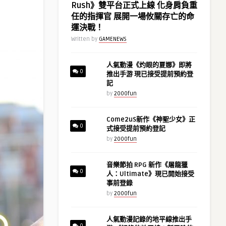
Rush》雙平台正式上線 化身肩負重
任的指揮官 展開一場攸關存亡的命
運決戰！
Written by
GAMENEWS
人氣動漫《灼眼的夏娜》即將
0
推出手游 現已接受提前預約登
記
by
2000fun
Come2uS新作《神聖少女》正
0
式接受提前預約登記
by
2000fun
音樂節拍 RPG 新作《屠龍獵
0
人：Ultimate》現已開始接受
事前登錄
by
2000fun
人氣動漫記錄的地平線推出手
0