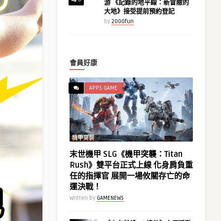
游 《記錄的地平線：新冒險的
大地》接受提前預約登記
by
2000fun
會員好康
APPS GAME
末世機甲 SLG《機甲突襲：Titan
Rush》雙平台正式上線 化身肩負重
任的指揮官 展開一場攸關存亡的命
運決戰！
Written by
GAMENEWS