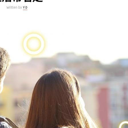
Written by
Y D