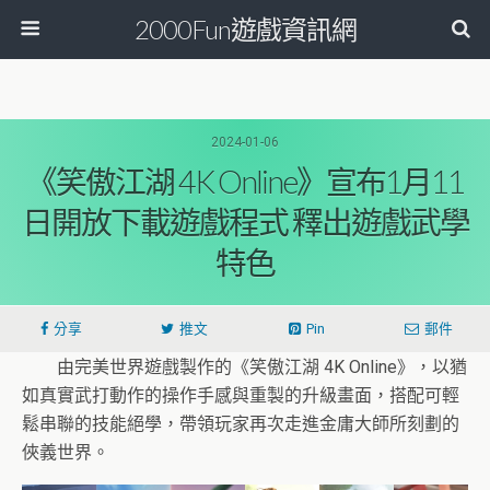
2000Fun遊戲資訊網
2024-01-06
《笑傲江湖 4K Online》宣布1月11
日開放下載遊戲程式 釋出遊戲武學
特色
分享
推文
Pin
郵件
由完美世界遊戲製作的《笑傲江湖 4K Online》，以猶
如真實武打動作的操作手感與重製的升級畫面，搭配可輕
鬆串聯的技能絕學，帶領玩家再次走進金庸大師所刻劃的
俠義世界。