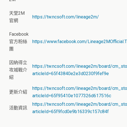
天堂2M
https://tw.ncsoft.com/lineage2m/
官網
Facebook
官方粉絲
https://www.facebook.com/Lineage2MOfficial.
團
因納得立
https://tw.ncsoft.com/lineage2m/board/cm_st
攻城戰介
articleId=65f43840e2e3d0230f9fef9e
紹
https://tw.ncsoft.com/lineage2m/board/cm_st
更新介紹
articleId=65f95410e1077326d617516c
https://tw.ncsoft.com/lineage2m/board/cm_st
活動資訊
articleId=65f9fcd0e9b16339c157c84f