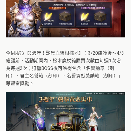
全伺服器【3週年！聚集血盟根據地】：3/20維護後～4/3
維護前，活動期間內，松木魔杖箱購買次數由每週1次增
為每週2次；狩獵BOSS後可獲得包含「名譽勳章（刻
印）、君主名譽箱（刻印）、名譽貢獻獎勵箱（刻印）」
等豐富獎勵。