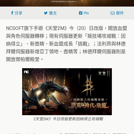
分享
推文
Pin
郵件
NCSOFT旗下手遊《天堂2M》今（20）日改版，開放血盟
與角色伺服器轉移；現有伺服器更新「競技場攻城戰：因
納得立」、新壺精、新血盟成長「挑戰」；法利昂與林德
拜爾伺服器新增亞丁領地、壺精等；林德拜爾伺服器則是
開放傑帕爾殿堂。
《天堂2M》今日改版更新因納得立攻城戰