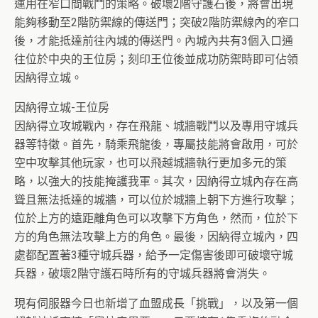
運用在窄口間戰鬥的策略。破壞2階守護石後，將會出現
能夠移動至2階防禦線的傳送門；突破2階防禦線內的窄口
後，才能抵達前往內城的傳送門。內城內共有3個入口通
往位於中央的王位房；刻印王位後並成功防禦時即可佔領
因納得立城。
因納得立城-王位房
因納得立攻城戰內，存在飛龍、城牆戰鬥以及專用守城兵
器等特徵。首先，騎乘飛龍後，專屬技能將會啟用，可於
空中攻擊其他玩家，也可以飛越城牆執行更加多元的策
略，以強大的技能掩護我軍。其次，因納得立城內存在高
聳且無法抵達的城牆，可以位於城牆上朝下方進行攻擊；
位於上方的遠距離角色可以攻擊下方角色，然而，位於下
方的角色無法攻擊上方的角色。最後，因納得立城內，四
處都配置著3種守城兵器，給予一定傷害後即可破壞守城
兵器，破壞2階守護石時所有的守城兵器將會消失。
現有伺服器今日也新增了血盟成長「挑戰」，以及第一個