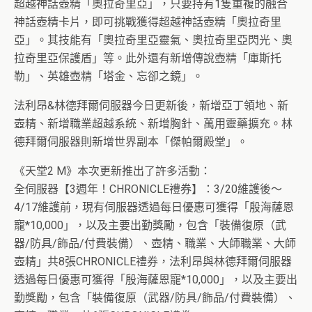
超越神話壺精「奧拉奇里亞」，只要持有1隻重複的融合
神話壺精卡片，即可挑戰獲得超越神話壺精「奧拉奇里
亞」。其技能有「奧拉奇里亞靈氣、奧拉奇里亞閃光、奧
拉奇里亞保護盾」等。此外還有新增傳說壺精「庫斯托
勒」、英雄壺精「塔金、忘卻之鏡」。
法利昂&林德拜爾伺服器今日更新後，新增亞丁領地、新
壺精、新增職業超越系統、新增胸針、萬用靈藥擴充。林
德拜爾伺服器則新增世界副本「傑帕爾殿堂」。
《天堂2 M》本次更新推出了許多活動：
全伺服器【3週年！CHRONICLE禮券】：3/20維護後～
4/17維護前，現有伺服器透過每日優惠可獲得「殷海薩恩
寵*10,000」，以及主要出勤獎勵，包含「裝備復原（武
器/防具/飾品/付費裝備）、壺精、職業、大師職業、大師
壺精」共8張CHRONICLE禮券，法利昂與林德拜爾伺服器
透過每日優惠可獲得「殷海薩恩寵*10,000」，以及主要出
勤獎勵，包含「裝備復原（武器/防具/飾品/付費裝備）、