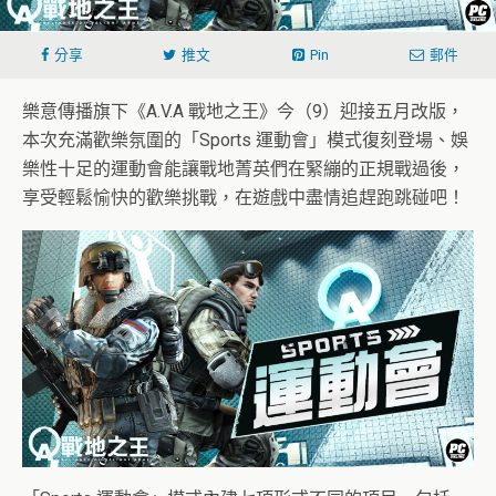
分享
推文
Pin
郵件
樂意傳播旗下《A.V.A 戰地之王》今（9）迎接五月改版，
本次充滿歡樂氛圍的「Sports 運動會」模式復刻登場、娛
樂性十足的運動會能讓戰地菁英們在緊繃的正規戰過後，
享受輕鬆愉快的歡樂挑戰，在遊戲中盡情追趕跑跳碰吧！