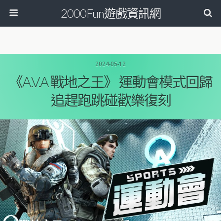
2000Fun遊戲資訊網
2024-05-12
《A.V.A 戰地之王》 運動會模式回歸
追趕跑跳碰歡樂復刻