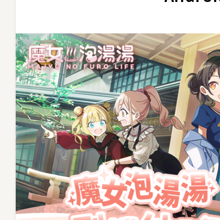
三
消
RPG《魔
女
泡
湯
湯》
開
啟
Android
刪
檔
付
費
測
試〉
中