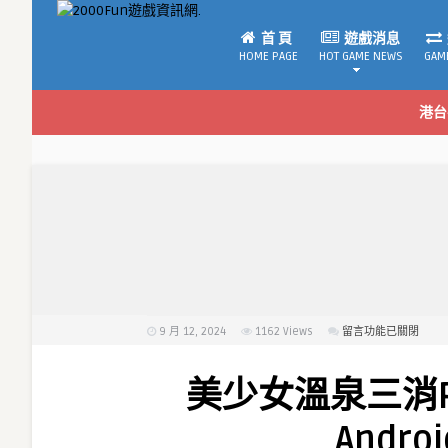
首 頁
遊戲消息
HOME PAGE
HOT GAME NEWS
GAM
港台
9 月 12, 2024
1162
Views
在
留言功能已關閉
〈美
少
美少女溫泉三消
女
溫
Andr
泉