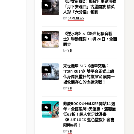
《少女前線2：追放》主題活動
「月下安魂曲」古堡開放 精英
人形「六分儀」報到
by
GAMENEWS
《逆水寒》×《新世紀福音戰
士》聯動確認。8月28日，全面
同步
by
Y D
末世機甲 SLG《機甲突襲：
Titan Rush》雙平台正式上線
化身肩負重任的指揮官 展開一
場攸關存亡的命運決戰！
by
Y D
歡慶BOOK☆WALKER開站11週
年，全館限時3天優惠，滿額最
低63折！超人氣足球漫畫
《BLUE LOCK 藍色監獄》套書
限時8折！
by
Y D