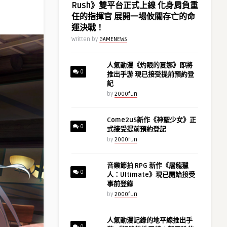
Rush》雙平台正式上線 化身肩負重
任的指揮官 展開一場攸關存亡的命
運決戰！
Written by
GAMENEWS
人氣動漫《灼眼的夏娜》即將
0
推出手游 現已接受提前預約登
記
by
2000fun
Come2uS新作《神聖少女》正
0
式接受提前預約登記
by
2000fun
音樂節拍 RPG 新作《屠龍獵
0
人：Ultimate》現已開始接受
事前登錄
by
2000fun
人氣動漫記錄的地平線推出手
0