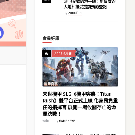
游 《記錄的地平線：新冒險的
大地》接受提前預約登記
by
2000fun
會員好康
APPS GAME
末世機甲 SLG《機甲突襲：Titan
Rush》雙平台正式上線 化身肩負重
任的指揮官 展開一場攸關存亡的命
運決戰！
Written by
GAMENEWS