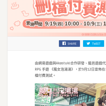
SHARE
TWEET
由網易遊戲與Akastuki合作研發、龍邑遊
RPG 手遊 《魔女泡湯湯》，於9月12日宣佈在台
檔付費測試。