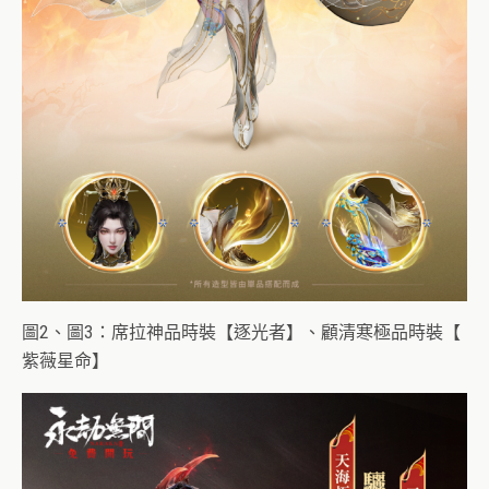
圖2、圖3：席拉神品時裝【逐光者】、顧清寒極品時裝【
紫薇星命】