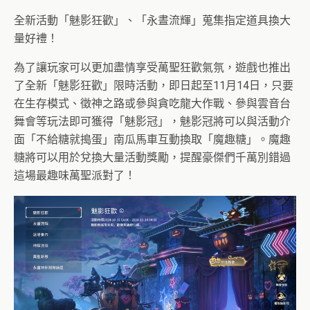
全新活動「魅影狂歡」、「永晝流輝」蒐集指定道具換大
量好禮！
為了讓玩家可以更加盡情享受萬聖狂歡氣氛，遊戲也推出
了全新「
魅影狂歡」限時活動，即日起至11月14日，只要
在生存模式、
徵神之路或參與貪吃龍大作戰、參與雲音台
舞會等玩法即可獲得「
魅影冠」，魅影冠將可以與活動介
面「不給糖就搗蛋」
南瓜馬車互動換取「魔趣糖」。
魔趣
糖將可以用於兌換大量活動獎勵，
提醒豪傑們千萬別錯過
這場最趣味萬聖派對了！