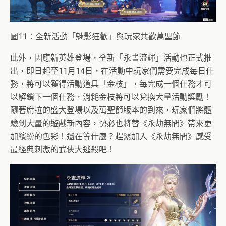
圖11：全新活動「魅影狂歡」與玩家共歡萬聖節
此外，因應新英雄登場，全新「永晝流輝」活動也正式推
出，
即日起至11月14日，在活動中玩家們需要完成每日任
務，
將可以獲得活動道具「金枝」，
每完成一個任務才可
以解鎖下一個任務，
消耗金枝將可以兌換大量活動獎勵！
隨著席拉的盛大登場以及萬聖節版本的到來，
玩家們將體
驗到大量的遊戲新內容，勢必也將替《永劫無間》
帶來更
加繽紛的色彩！還在等什麼？趕緊加入《永劫無間》
感受
最經典刺激的武俠大逃殺吧！