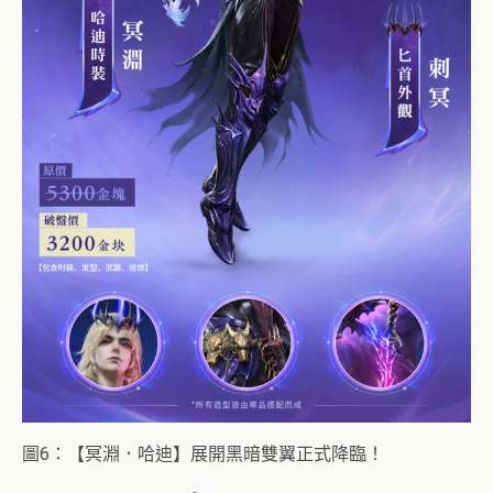
圖6：【冥淵．哈迪】展開黑暗雙翼正式降臨！