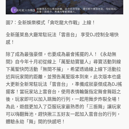
圖7：全新娛樂模式「貪吃龍大作戰」上線！
全新蓬萊島大廳常駐玩法「雲音台」 享受DJ控制全場快
感！
除了成為最強豪傑，也要成為最會搖擺的人！《永劫無
間》
自今年十月初從線上「萬聖劫寶獵人」
尋寶活動到線
下萬聖快閃活動「無間不摧」，
希望透過線上線下活動拉
近與玩家間的距離，並預告萬聖版本到來，
此次版本也盛
大更新全新常駐玩法「雲音台」，
準備成就豪傑成為DJ搖
擺客！當玩家站上雲音台，
使用表情輪盤指定舞會舞蹈之
後，玩家即可以加入跳舞的行列，
一起用舞步炸裂全場！
為此，遊戲更加入了亞服玩家最熟悉的「
三振舞」讓玩家
可以嗨翻舞池，
趕快揪三五好友一起加入雲音台的行列，
體驗永劫「舞」
間的快感吧！