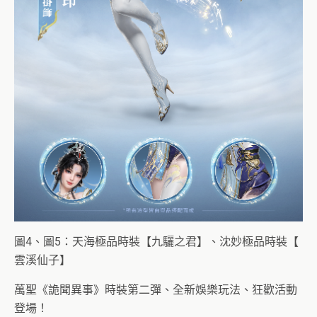
圖4、圖5：天海極品時裝【九驪之君】、沈妙極品時裝【
雲溪仙子】
萬聖《詭聞異事》時裝第二彈、全新娛樂玩法、狂歡活動
登場！