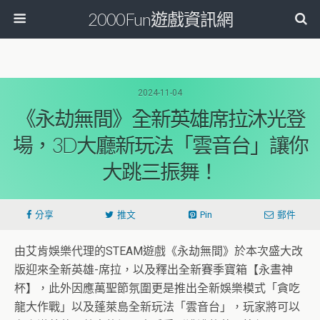
2000Fun遊戲資訊網
2024-11-04
《永劫無間》全新英雄席拉沐光登
場，3D大廳新玩法「雲音台」讓你
大跳三振舞！
分享
推文
Pin
郵件
由艾肯娛樂代理的STEAM遊戲《永劫無間》
於本次盛大改
版迎來全新英雄-席拉，以及釋出全新賽季寶箱【
永晝神
杯】，此外因應萬聖節氛圍更是推出全新娛樂模式「
貪吃
龍大作戰」以及蓬萊島全新玩法「雲音台」，
玩家將可以