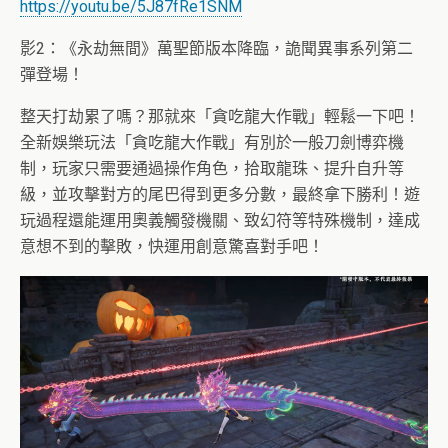
https://youtu.be/5J87fRe1SNM
影2：《永劫無間》萬聖節版本降臨，詭聞異事系列第二
彈登場！
整天打劫累了嗎？那就來「貪吃龍大作戰」輕鬆一下吧！
全新娛樂玩法「貪吃龍大作戰」有別於一般刀劍博弈機
制，
玩家只需要通過操作角色，拾取龍珠、提升自升等
級，
並攻擊對方的尾巴得到更多分數，最終拿下勝利！
遊
玩過程還能運用奧義觸發機關、致幻符等特殊機制，
達成
意想不到的擊敗，快運用創意驚喜對手吧！