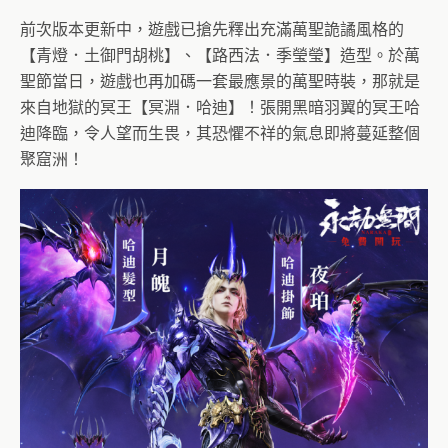
前次版本更新中，遊戲已搶先釋出充滿萬聖詭譎風格的
【青燈．
土御門胡桃】、【路西法．季瑩瑩】造型。於萬
聖節當日，
遊戲也再加碼一套最應景的萬聖時裝，那就是
來自地獄的冥王【
冥淵．哈迪】！張開黑暗羽翼的冥王哈
迪降臨，令人望而生畏，
其恐懼不祥的氣息即將蔓延整個
聚窟洲！