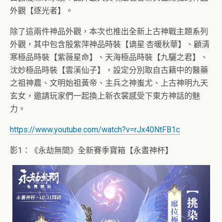
外觀【逐光者】。
除了這兩件神品外觀，本次也推出全新上古神戰主題系列
外觀，
其中包含殷紫萍神品時裝【谪星·杏暖秋華】、顧清
寒極品時裝【
紫薇星命】、天海極品時裝【九驪之君】、
沈妙極品時裝【
雲溪仙子】，設定分別取自古籍中的醫藥
之祖神農、文明始祖黃帝、
主兵之神蚩尤、上古神明九天
玄女，
邀請玩家們一起換上新衣裳感受下東方神話的魅
力。
https://www.youtube.com/watch?
v=rJx40NtFB1c
影1：《永劫無間》全新賽季寶箱【永晝神杯】