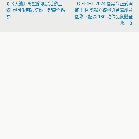
《天諭》萬聖節限定活動上
G-EIGHT 2024 售票今正式開
線! 超可愛萌寵陪你一起搞怪過
跑！ 國際獨立遊戲與台灣創意
節!
匯聚，超過 180 款作品驚豔登
場！