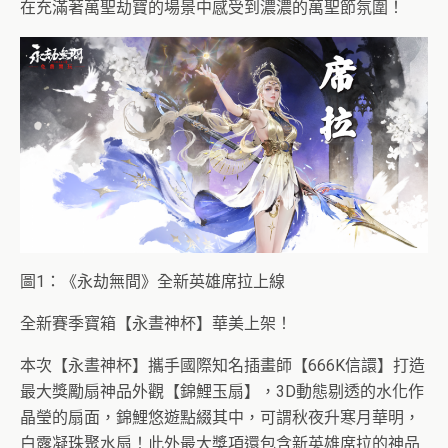
在充滿著萬聖劫寶的場景中感受到濃濃的萬聖節氛圍！
圖1：《永劫無間》全新英雄席拉上線
全新賽季寶箱【永晝神杯】華美上架！
本次【永晝神杯】攜手國際知名插畫師【666K信譞】
打造
最大獎勵扇神品外觀【錦鯉玉扇】，
3D動態剔透的水化作
晶瑩的扇面，錦鯉悠遊點綴其中，
可謂秋夜升寒月華明，
白露凝珠聚水扇！
此外最大獎項還包含新英雄席拉的神品