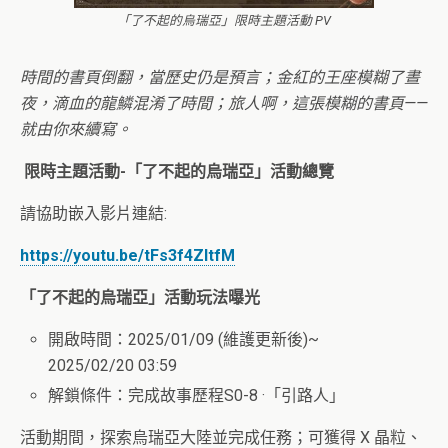
「了不起的烏瑞亞」限時主題活動 PV
時間的書頁倒翻，當歷史仍是預言；金紅的王座模糊了晝
夜，滴血的龍鱗混淆了時間；旅人啊，這張模糊的書頁——
就由你來續寫。
限時主題活動-「
了不起的烏瑞亞
」活動總覽
請協助嵌入影片連結:
https://youtu.be/tFs3f4ZltfM
「了不起的烏瑞亞」活動玩法曝光
開啟時間：2025/01/09 (維護更新後)~
2025/02/20 03:59
解鎖條件：完成故事歷程S0-8 ·「引路人」
活動期間，探索烏瑞亞大陸並完成任務；可獲得 X 晶粒、