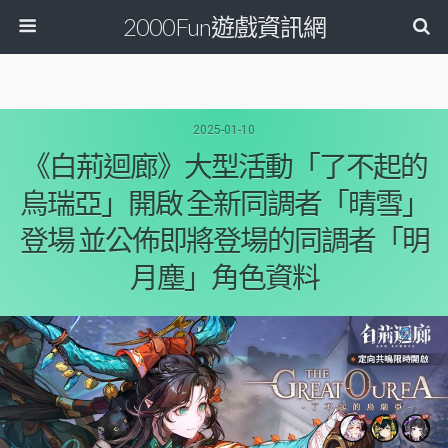
2000Fun遊戲資訊網
2025-01-10
《白荊迴廊》大型活動「了不起的
烏瑞亞」開啟 全新同調者「晴雪」
登場 並公佈即將登場的同調者「明
月塵」角色資料