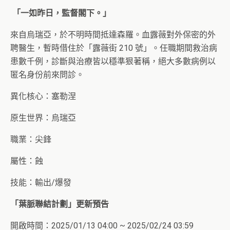
「一如昨日，監督閣下。」
來自烏瑞亞，於不明時間抵達森羅。血露薇對外保密的外
聘醫生，暫時借住於「露薇街 210 號」。任職期間救治病
患數千例，診斷與治療皆以穩準狠著稱，絕大多數病例以
匿名身份前來問診。
異化核心：塞勒涅
原生世界：烏瑞亞
職業：尖鋒
屬性：蝕
技能：輸出/爆發
「葉脈聯結計劃」更新預告
開啟時間：2025/01/13 04:00 ~ 2025/02/24 03:59