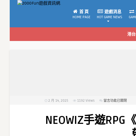
首 頁
遊戲消息
HOME PAGE
HOT GAME NEWS
GAM
港台
2 月 14, 2025
1192
Views
在
留言功能已關閉
〈NEOWIZ
手
NEOWIZ手遊RP
遊
RPG《棕
色