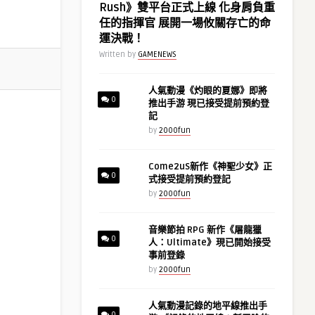
Rush》雙平台正式上線 化身肩負重
任的指揮官 展開一場攸關存亡的命
運決戰！
Written by
GAMENEWS
人氣動漫《灼眼的夏娜》即將
0
推出手游 現已接受提前預約登
記
by
2000fun
Come2uS新作《神聖少女》正
0
式接受提前預約登記
by
2000fun
音樂節拍 RPG 新作《屠龍獵
0
人：Ultimate》現已開始接受
事前登錄
by
2000fun
人氣動漫記錄的地平線推出手
0