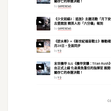
關存亡的命運決戰！
by
GAMENEWS
《少女前線2：追放》主題活動「月下安
古堡開放 精英人形「六分儀」報到
by
GAMENEWS
《逆水寒》×《新世紀福音戰士》聯動確
月28日，全面同步
by
Y D
末世機甲 SLG《機甲突襲：Titan Rus
台正式上線 化身肩負重任的指揮官 展開
關存亡的命運決戰！
by
Y D
C