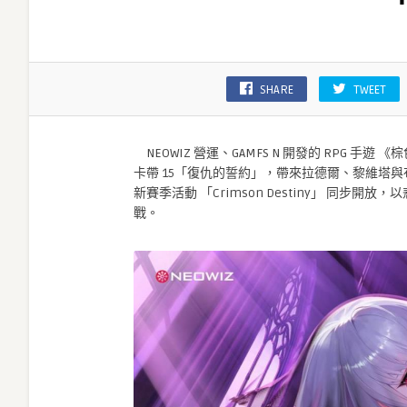
塵
埃
2》，
故
SHARE
TWEET
事
遊
戲
NEOWIZ 營運、GAMFS N 開發的 RPG 手遊
卡
卡帶 15「復仇的誓約」，帶來拉德爾、黎維塔
帶
新賽季活動 「Crimson Destiny」 同
15
戰。
更
新〉
中