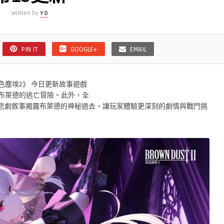
Written by
Y D
PIN IT
GOOGLE+
EMAIL
 《棕色塵埃2》 今日更新故事遊戲
與布萊德的逃亡冒險。此外，全
步開放，以悲劇敘事揭露布萊德的神秘過去，讓玩家體驗更深刻的劇情與戰鬥挑