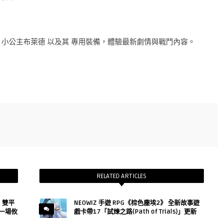
小公主布萊德 以及其 專用裝備，體驗最新劇情與戰鬥內容。
RELATED ARTICLES
h》雙平
NEOWIZ 手遊 RPG《棕色塵埃2》 全新故事遊
一場攸
戲卡帶17「試煉之路(Path of Trials)」更新