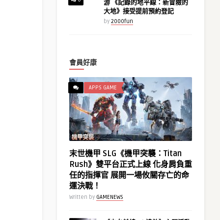
游 《記錄的地平線：新冒險的
大地》接受提前預約登記
by
2000fun
會員好康
APPS GAME
末世機甲 SLG《機甲突襲：Titan
Rush》雙平台正式上線 化身肩負重
任的指揮官 展開一場攸關存亡的命
運決戰！
Written by
GAMENEWS