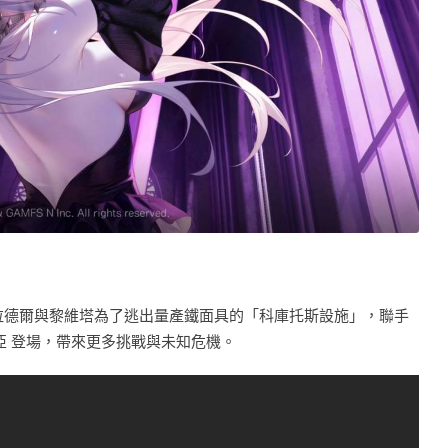
述拉德爾與黎維塔為了逃出量產鐵面具的「科庫托斯設施」，聯手
亞 登場，帶來更多挑戰與未知危機。