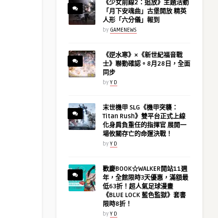
《少女前線2：追放》主題活動
「月下安魂曲」古堡開放 精英
人形「六分儀」報到
by
GAMENEWS
《逆水寒》×《新世紀福音戰
士》聯動確認。8月28日，全面
同步
by
Y D
末世機甲 SLG《機甲突襲：
Titan Rush》雙平台正式上線
化身肩負重任的指揮官 展開一
場攸關存亡的命運決戰！
by
Y D
歡慶BOOK☆WALKER開站11週
年，全館限時3天優惠，滿額最
低63折！超人氣足球漫畫
《BLUE LOCK 藍色監獄》套書
限時8折！
by
Y D