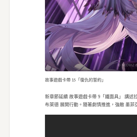
故事遊戲卡帶 15「復仇的誓約」
新章節延續 故事遊戲卡帶 9「鐵面具」 講
布萊德 展開行動。隨著劇情推進，強敵 墨菲