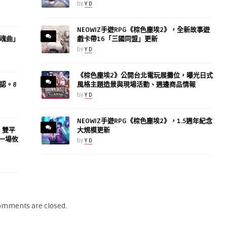
by
Y D
NEOWIZ手遊RPG《棕色塵埃2》，全新故事遊
魂曲」
戲卡帶16「三國同盟」更新
by
Y D
《棕色塵埃2》公開台北電玩展攤位，曝光日式
認。8
風格主題造景與現場活動、週邊商品情報
by
Y D
NEOWIZ手遊RPG《棕色塵埃2》，1.5週年紀念
h》雙平
大規模更新
一場攸
by
Y D
omments are closed.