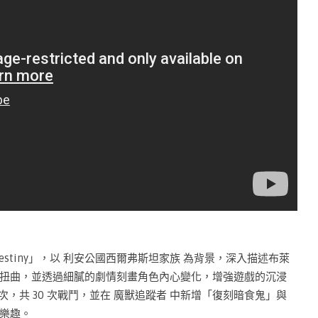
Destiny」，以 利安公國西爾弗斯坦家族 為背景，深入描述布萊
扭曲，並透過細膩的劇情刻畫角色內心變化，增強遊戲的沉浸
次，共 30 次戰鬥，並在 魔獸追蹤者 中新增「復刻暗食鬼」與
樂趣。