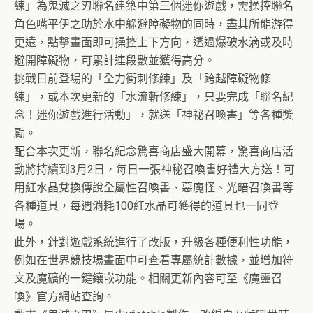
練」為鬼滅之刃聯名建築中第三個迷你遊戲，需操控聯名
角色嘴平伊之助於水中躲避障礙物的同時，盡其所能游得
更遠，點擊畫面即可操控上下方向，透過爆破水滴或及時
避開障礙物，可累計連段數並獲得高分。
挑戰日前登場的「全力衝刺修練」及「跨越障礙物修
練」，或本次更新的「水流斬修練」，只要完成「聯名紀
念！迷你遊戲進行活動」，就送「神祕召喚書」等各種獎
勵。
配合本次更新，聯名紀念驚喜商店盛大開幕，驚喜商店活
動將持續到3月2日，每日一張神秘召喚書好禮大方送！可
用紅水晶兌換傳說全屬性召喚書、惡魔怪、光暗召喚書等
各種道具，每週消耗100紅水晶可獲得的道具也一同登
場。
此外，針對遊戲系統進行了改版，升級各種便利性功能，
例如在世界競技場畫面中可查看專屬統計數據，並增加符
文及魔礦的一鍵鑲嵌功能。相關更新內容可至《魔靈召
喚》官方網站查詢。