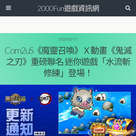
2000Fun遊戲資訊網
2025-02-17
Com2uS《魔靈召喚》Ｘ動畫《鬼滅
之刃》重磅聯名 迷你遊戲「水流斬
修練」登場！