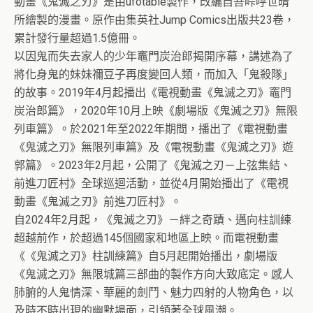
動畫《鬼滅之刃》是由ufotable製作，改編自吾峠呼世晴
所繪製的漫畫。原作由集英社Jump Comics出版共23卷，
累計發行量超過1.5億冊。
以因鬼而失去家人的少年竈門炭治郎揭開序幕，講述為了
將化身鬼的妹妹禰豆子再度變回人類，而加入「鬼殺隊」
的故事。2019年4月起播出《電視動畫《鬼滅之刃》竈門
炭治郎篇》，2020年10月上映《劇場版《鬼滅之刃》無限
列車篇》。於2021年至2022年期間，播出了《電視動畫
《鬼滅之刃》無限列車篇》及《電視動畫《鬼滅之刃》遊
郭篇》。2023年2月起，公開了《鬼滅之刃－上弦集結、
前進刀匠村》全球巡迴活動，並從4月開始播出了《電視
動畫《鬼滅之刃》前進刀匠村》。
自2024年2月起，《鬼滅之刃》－絆之奇蹟、邁向柱訓練
超越前作，於超過145個國家和地區上映。而電視動畫
《《鬼滅之刃》柱訓練篇》自5月起開始播出，劇場版
《鬼滅之刃》無限城篇三部曲的製作方向大致底定。感人
肺腑的人鬼情深、華麗的劍鬥、魅力四射的人物角色，以
及時不時出現的幽默場面，引領著全球風潮。