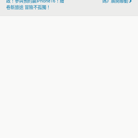
啟！參與預約贏iPhone16！繪
媽》展開聯動
卷新旅途 冒險不孤獨！