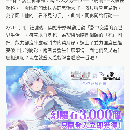
——昴、愛蜜莉雅和雷姆。以及另一位——「啊啊——大腦在
顫抖。」降臨於闇影世界的怠惰大罪司教貝特魯吉烏斯。
為了阻止他的「看不見的手」，此刻，闇影開始行動——
2/20（四）維護後，開始舉辦聯動活動「影中交錯的異世
界生活」，擁有以自身死亡為契機讓時間倒轉的「死亡回
歸」能力卻沒什麼戰鬥力的菜月昴，遇上了武力強度已經
突破上限的闇影，兩者會發生什麼事情，而他們又是為什
麼相遇呢？現在就登入遊戲親自體驗一番吧！