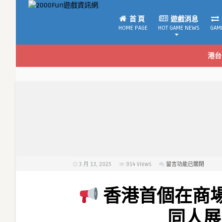
首 頁
遊戲消息
HOME PAGE
HOT GAME NEWS
GAM
港台
3 月 13, 2025
914
Views
在
留言功能已關閉
〈
香港首個在商
香
港
同人
首