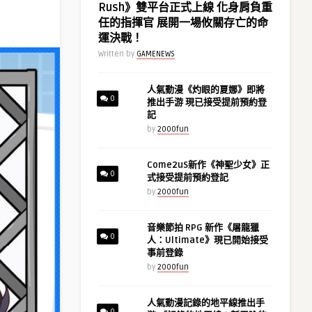
Rush》雙平台正式上線 化身肩負重
任的指揮官 展開一場攸關存亡的命
運決戰！
Written by
GAMENEWS
人氣動漫《灼眼的夏娜》即將
0
推出手游 現已接受提前預約登
記
by
2000fun
Come2uS新作《神聖少女》正
0
式接受提前預約登記
by
2000fun
音樂節拍 RPG 新作《屠龍獵
0
人：Ultimate》現已開始接受
事前登錄
by
2000fun
人氣動漫記錄的地平線推出手
0