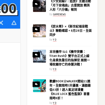
《少女前線2：追放》主題活動
「月下安魂曲」古堡開放 精英
人形「六分儀」報到
by
GAMENEWS
《逆水寒》×《新世紀福音戰
士》聯動確認。8月28日，全面
同步
by
Y D
末世機甲 SLG《機甲突襲：
Titan Rush》雙平台正式上線
化身肩負重任的指揮官 展開一
場攸關存亡的命運決戰！
by
Y D
歡慶BOOK☆WALKER開站11週
年，全館限時3天優惠，滿額最
低63折！超人氣足球漫畫
《BLUE LOCK 藍色監獄》套書
限時8折！
by
Y D