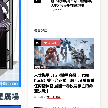
游 《記錄的地平線：新冒險的
大地》接受提前預約登記
by
2000fun
會員好康
APPS GAME
末世機甲 SLG《機甲突襲：Titan
Rush》雙平台正式上線 化身肩負重
任的指揮官 展開一場攸關存亡的命
運決戰！
Written by
GAMENEWS