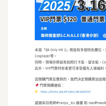
本屆「BA Only HK 2」將設有多個特
Cosplayer等。
同時，現場亦將設有拍照打卡區、留言板、Cosp
此外，VIP門票持有者更可享受優先入場福
因預購門票反應熱烈，我們決定預購票加送贈
門票預購連結：
https://forms.gle/KPCjBoCZBtz48GTm7
感謝染羽老師@ranyu_ku 繪畫 和 nao@na