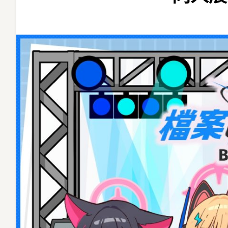
個
在
商
場
舉
辦
的
《蔚
藍
檔
案》
主
題
同
人
展
即
將
登
場！