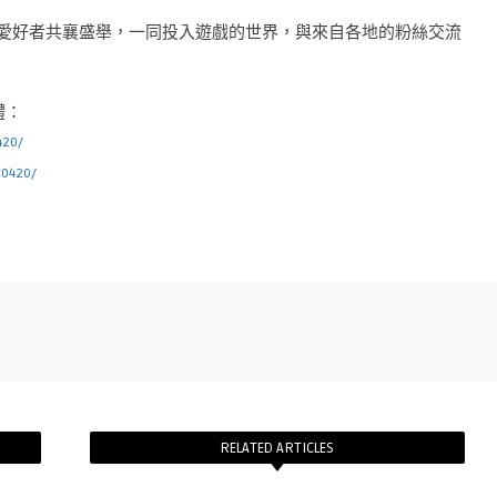
藍檔案》愛好者共襄盛舉，一同投入遊戲的世界，與來自各地的粉絲交流
體：
420/
y0420/
RELATED ARTICLES