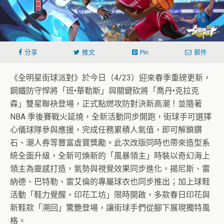
分享
推文
Pin
郵件
《全明星街球派對》於今日（4/23）迎來春季重磅更新，
鋼鐵防守悍將「班•華勒斯」與關鍵砍將「喬丹•克拉克
森」雙星聯袂登場，正式點燃攻防對決新高潮！並隨著
NBA 季後賽戰火延燒，全新活動同步開跑，街球手可選擇
心儀球隊參與應援，完成任務累積人氣值，即可解鎖鑽
石、潮人券等豐富虛寶獎勵。此次改版同時也帶來造型系
統全面升級，全新可煥新的「風暴領主」時裝以奇幻海上
領主為靈感打造，氣勢與視覺效果同步進化，揚尼斯、雷
納德、巴特勒、雷艾倫的專屬球衣也同步推出；加上球鞋
活動「鞋力覺醒・印花工坊」限時開啟，多款春日印花與
新鞋款「溯回」驚艷登場，讓街球手們從腳下展現獨特風
格。