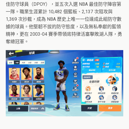
佳防守球員（DPOY），並五次入選 NBA 最佳防守陣容第
一隊。職業生涯累計 10,482 個籃板、2,137 次阻攻與
1,369 次抄截，成為 NBA 歷史上唯一一位達成此組防守數
據的球員。他堅韌不拔的防守態度，以及無私奉獻的藍領
精神，更在 2003-04 賽季帶領底特律活塞擊敗湖人隊，勇
奪總冠軍。