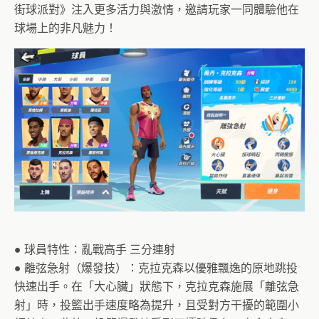
街球派對》注入更多活力與激情，邀請玩家一同體驗他在
球場上的非凡魅力！
● 球員特性：亂戰高手 三分連射
● 離弦急射（爆發技）：克拉克森以優雅飄逸的原地跳投
快速出手。在「大心臟」狀態下，克拉克森施展「離弦急
射」時，投籃出手速度略為提升，且受對方干擾的範圍小