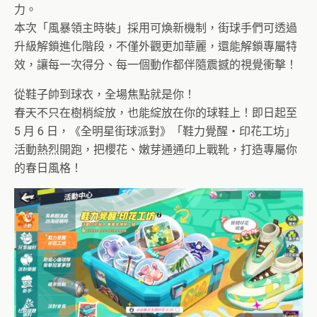
力。
本次「風暴領主時裝」採用可煥新機制，街球手們可透過
升級解鎖進化階段，不僅外觀更加華麗，還能解鎖專屬特
效，讓每一次得分、每一個動作都伴隨震撼的視覺衝擊！
從鞋子帥到球衣，全場焦點就是你！
春天不只在樹梢綻放，也能綻放在你的球鞋上！即日起至
5 月 6 日，《全明星街球派對》「鞋力覺醒・印花工坊」
活動熱烈開跑，把櫻花、嫩芽通通印上戰靴，打造專屬你
的春日風格！