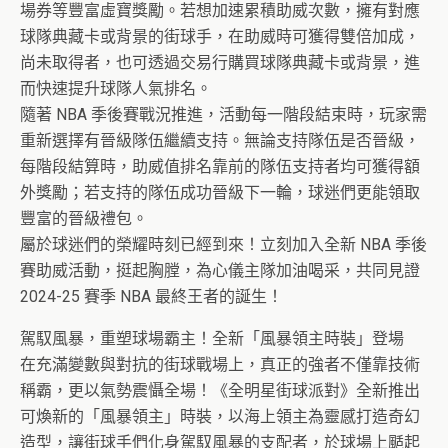
場券等豐富虛寶獎勵。若想加速累積助威次數，擁有對應
球隊典藏卡或背景的街球手，在助威時可獲得雙倍加成，
尚未取得者，也可透過交易行購買球隊典藏卡或背景，進
而快速提升球隊人氣排名。
隨著 NBA 季後賽戰況推進，活動每一階段結束時，玩家需
重新選擇有晉級隊伍繼續支持。無論支持隊伍是否晉級，
每階段結算時，助威值排名靠前的隊伍支持者均可獲得額
外獎勵；若支持的隊伍成功晉級下一輪，球迷們更能領取
豐富的晉級禮包。
屬於球迷們的榮耀時刻已經到來！立刻加入全新 NBA 季後
賽助威活動，挺起胸膛，為心儀主隊加油喝采，共同見證
2024-25 賽季 NBA 最終王者的誕生！
駕馭風暴，重塑球場霸主！全新「風暴領主時裝」登場
在充滿變數與對抗的街球戰場上，真正的強者不僅靠技術
稱霸，更以氣勢震懾全場！《全明星街球派對》全新推出
可煥新的「風暴領主」時裝，以海上領主為靈感打造奇幻
造型，讓街球手們化身駕馭風暴的支配者，於球場上颳起