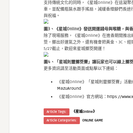
支持傳統文化的同時，《星城Online》
在這凝聚
車，並配備瓶裝水跟手搖扇，
減緩香燈腳們長途
與祝福。
圖3、《星城Online》發送開運錢母與喉糖，與
除了現場服務，《星城Online》在進香期間推
筊，
擲出好運氣之外，還有機會把黃金、3C、
經
5/27截止，歡迎來星城擲筊開運！
圖4、「星城則靈擲筊賽」讓玩家也可以線上擲
更多資訊請至活動頁面或點擊以下連結：
《星城Online》「星城則靈擲筊賽」活
MazuAround
《星城Online》官方網站：
https://www.
Article Tags:
《星城Online》
Article Categories:
ONLINE GAME