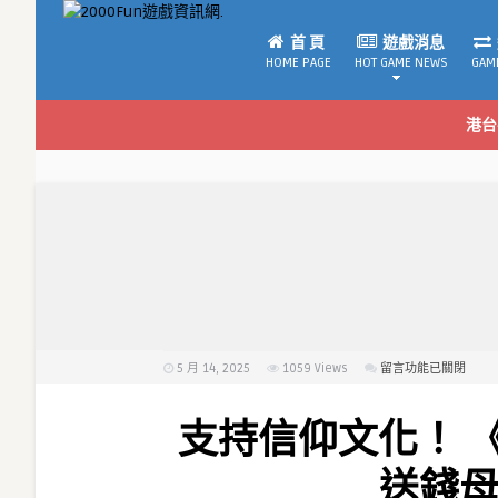
首 頁
遊戲消息
HOME PAGE
HOT GAME NEWS
GAM
港台
5 月 14, 2025
1059
Views
在
留言功能已關閉
〈支
持
支持信仰文化！ 《
信
仰
送錢母
文