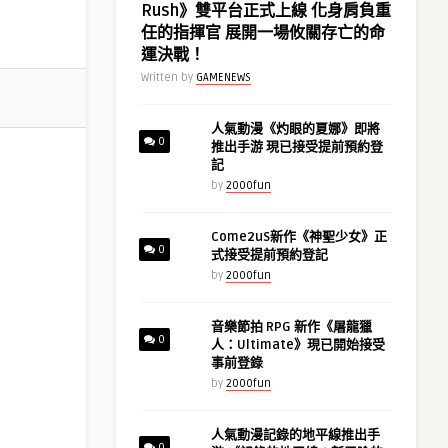
Rush》雙平台正式上線 化身肩負重
任的指揮官 展開一場攸關存亡的命
運決戰！
Written by
GAMENEWS
人氣動漫《灼眼的夏娜》即將
0
推出手游 現已接受提前預約登
記
by
2000fun
Come2uS新作《神聖少女》正
0
式接受提前預約登記
by
2000fun
音樂節拍 RPG 新作《屠龍獵
0
人：Ultimate》現已開始接受
事前登錄
by
2000fun
人氣動漫記錄的地平線推出手
0