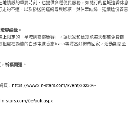
在地情感的重要時刻，也提供各種便民服務，
如隨行的星城進香休息
行走的不適，以及發送開運錢母與喉糖，
與信眾結緣，延續這份善意
香燈腳結緣。
出線上限定的「
星城則靈擲筊賽」，讓玩家和信眾能每天都能免費擲
媽祖賜福過爐的白沙屯進香旗icash等豐富好禮帶回家，
活動期間至
筊，祈福開運。
動網頁：
https:
//www.xin-stars.com/Event/
202504-
xin-stars.com/Default.aspx