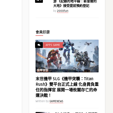
游 《記錄的地平線：新冒險的
大地》接受提前預約登記
by
2000fun
會員好康
APPS GAME
末世機甲 SLG《機甲突襲：Titan
Rush》雙平台正式上線 化身肩負重
任的指揮官 展開一場攸關存亡的命
運決戰！
Written by
GAMENEWS