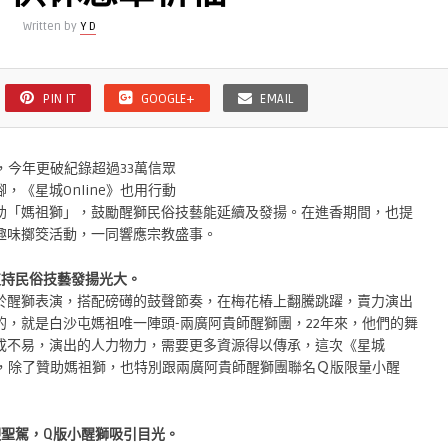
Written by
Y D
PIN IT
GOOGLE+
EMAIL
，
今年更破紀錄超過33萬信眾
《星城Online》
也用行動
助「
媽祖獅」，鼓勵醒獅民俗技藝能延續及發揚。在進香期間，
也提
趣味擲筊活動，
一同響應宗教盛事。
支持民俗技藝發揚光大。
於醒獅表演，
搭配磅礡的鼓聲節奏，在梅花樁上翻騰跳躍，賣力演出
的，就是白沙屯媽祖唯一陣頭-
兩廣阿貴師醒獅團，22年來，他們的舞
成不易，演出的人力物力，
需要更多資源得以傳承，這次《星城
，除了贊助媽祖獅，
也特別跟兩廣阿貴師醒獅團聯名Ｑ版限量小醒
迎聖駕，
Q版小醒獅吸引目光。