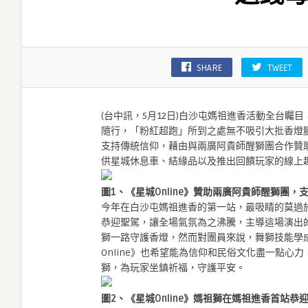
化！
《星
城
Online》
SHARE
TWEET
贊
助
醒
(台中訊，5月12日)白沙屯媽祖進香活動全台矚目
獅、
隨行，「粉紅超跑」
所到之處無不吸引大批香燈腳，
送
支持傳統信仰，藉由與兩廣阿貴師醒獅團合作贊
錢
供星城休息車、結緣品以及推出回饋玩家的線上
母
供
圖1、《星城Online》贊助兩廣阿貴師醒獅團，
休
今年在白沙屯媽祖進香的第一站，最吸睛的莫過
息
恭迎聖駕，
讓全場氣氛為之沸騰，主導這場演出
車
獅一路守護香燈，
然而對團員來說，舞獅技能學
祈
Online》
也希望能為信仰和民俗文化盡一點心力
福〉
獅，為玩家坐鎮祈福，
守護平安。
中
圖2、《星城Online》媽祖獅在媽祖進香首站恭