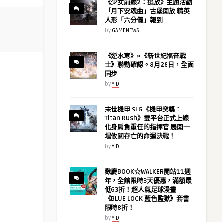
《少女前線2：追放》主題活動
「月下安魂曲」古堡開放 精英
人形「六分儀」報到
by
GAMENEWS
《逆水寒》×《新世紀福音戰
士》聯動確認。8月28日，全面
同步
by
Y D
末世機甲 SLG《機甲突襲：
Titan Rush》雙平台正式上線
化身肩負重任的指揮官 展開一
場攸關存亡的命運決戰！
by
Y D
歡慶BOOK☆WALKER開站11週
年，全館限時3天優惠，滿額最
低63折！超人氣足球漫畫
《BLUE LOCK 藍色監獄》套書
限時8折！
by
Y D