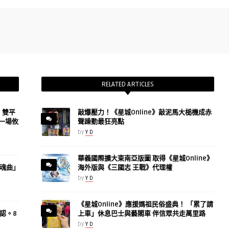
RELATED ARTICLES
h》雙平
敲爆壓力！《星城Online》敲泥馬大槌機成赤
一場攸
聲躁動最狂亮點
by
Y D
華義國際擴大東南亞版圖 取得《星城Online》
魂曲」
海外版與《三國志 王戰》代理權
by
Y D
《星城Online》應援媽祖民俗盛典！ 「累了請
認。8
上車」休息巴士與藝閣車 伴信眾共走萬里路
by
Y D