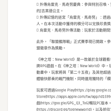
 外傳烏雷克．馬奇努慶典：參與特別召喚
的]吉黑德公主。
 外傳記憶的迷宮「烏雷克．馬奇努」：透
人。在本次活動中獲得的積分可以兌換珍貴獎
 烏雷克．馬奇努外傳活動：玩家於活動期間登
此外，「聯盟艦隊戰」正式賽季現已開啟。參
盟徽章作為獎勵。
《神之塔：New World》是一款基於全球觀
牌RPG遊戲。在《神之塔：New World》
動畫中，玩家將與「第二十五夜」及其他超過
體驗快節奏的戰鬥機制，同時運用獨特的「欄
玩家可透過Google Play(https://play.google.co
Store(https://apps.apple.com/tw/app
戲(https://goo.gle/GPG_Q3_ToG)
(https://discord.gg/tognewworld)，以