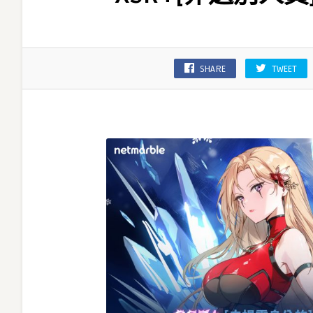
推
出
特
別
SHARE
TWEET
番
外
篇
更
新
XSR+
[非
選
別
人
員]
烏
雷
克．
馬
奇