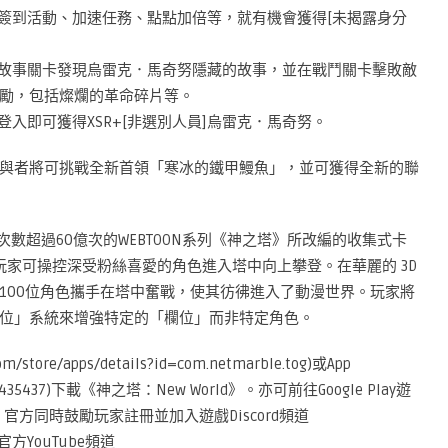
、簽到活動、加速任務、點點加倍等，就有機會獲得[未揭露身分
過故事關卡發現烏雷克．馬奇努隱藏的故事，並在戰鬥關卡擊敗敵
勵，包括燦爛的革命碎片等。
入即可獲得XSR+[非選別人員]烏雷克．馬奇努。
與者將可挑戰全新首領「寒冰的鐵甲鰻魚」，並可獲得全新的聯
看次數超過60億次的WEBTOON系列《神之塔》所改編的收集式卡
中，玩家可操控深受粉絲喜愛的角色進入塔中向上攀登。在華麗的 3D
100位角色攜手在塔中奮戰，使其彷彿進入了動漫世界。玩家將
位」系統來增強特定的「欄位」而非特定角色。
m/store/apps/details?id=com.netmarble.tog)或App
/id1599435437)下載《神之塔：New World》。亦可前往Google Play遊
暢玩PC版本。官方同時鼓勵玩家註冊並加入遊戲Discord頻道
及前往官方YouTube頻道