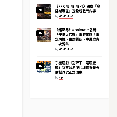
《RF ONLINE NEXT》開啟「烏
薩斯戰區」及全新戰鬥內容
by
GAMENEWS
《絕區零》X animate 香港
「美味大作戰」限時開跑！限
定周邊、主題餐飲、專屬虛寶
一次蒐集
by
GAMENEWS
手機遊戲《別砸了！是精靈
啦》宣布台港澳代理權與菁英
刪檔測試正式開啟
by
Y D