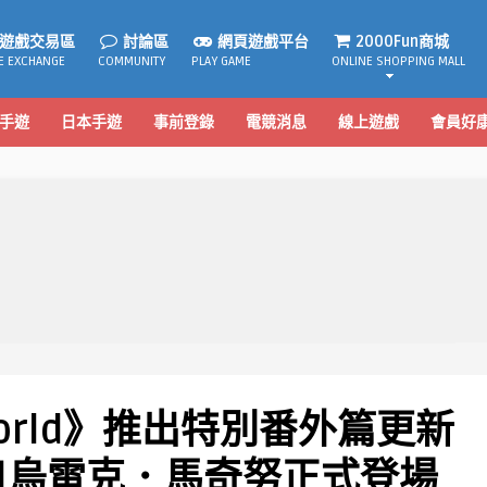
遊戲交易區
討論區
網頁遊戲平台
2000Fun商城
E EXCHANGE
COMMUNITY
PLAY GAME
ONLINE SHOPPING MALL
手遊
日本手遊
事前登錄
電競消息
線上遊戲
會員好
orld》推出特別番外篇更新
員]烏雷克．馬奇努正式登場