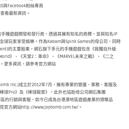
orld)與Facebook粉絲專頁
ldtc/)查看最新資訊。
的手機遊戲開發和發行商，透過其擁有知名的商標，並與知名IP
玩家享受娛樂。作為Kabam與SpinX Games的母公司，同時
tertainment)的主要股東，網石旗下多元的手機遊戲包含《我獨自升級:
World》、《天堂2：革命》、《MARVEL未來之戰》、《二之
。更多資訊，請參考官方網站
ybomb Inc.)成立於2012年7月，擁有專業的營運、業務、客服及
棒球Pro》及《棒球殿堂》，此外也協助母公司網石集團
版遊戲台港澳地區的行銷與客服，如今已成為台港澳地區遊戲產業的領導品
ttp://www.joybomb.com.tw/。