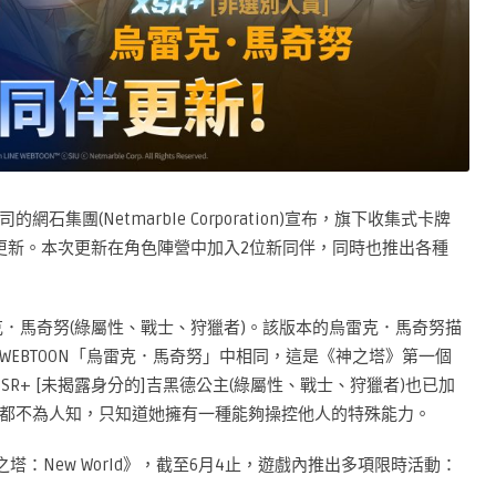
團(Netmarble Corporation)宣布，旗下收集式卡牌
遊戲內更新。本次更新在角色陣營中加入2位新同伴，同時也推出各種
雷克．馬奇努(綠屬性、戰士、狩獵者)。該版本的烏雷克．馬奇努描
EBTOON「烏雷克．馬奇努」中相同，這是《神之塔》第一個
SR+ [未揭露身分的]吉黑德公主(綠屬性、戰士、狩獵者)也已加
都不為人知，只知道她擁有一種能夠操控他人的特殊能力。
塔：New World》，截至6月4止，遊戲內推出多項限時活動：