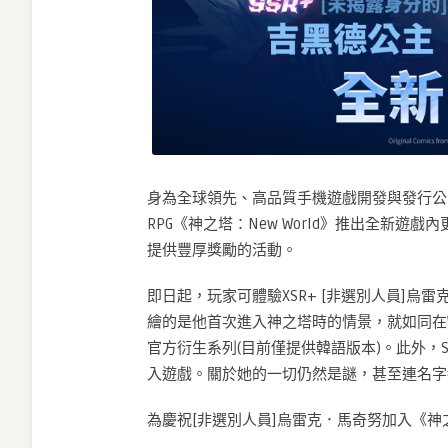
努
正
式
登
場〉
中
身為全球領先、高品質手機遊戲開發與發行公司的網石集
RPG《神之塔：New World》推出全新
提供豐厚獎勵的活動。
即日起，玩家可體驗XSR+ [非選別人員]烏
繪的是他首次進入神之塔時的情景，就如同在W
官方衍生系列(目前僅提供韓語版本)。此外，S
入遊戲。關於她的一切仍然是謎，甚至連名字
為慶祝[非選別人員]烏雷克．馬奇努加入《神之