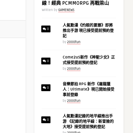
線！經典 PCMMORPG 再戰梁山
Written by
GAMENEWS
人氣動漫《灼眼的夏娜》即將
0
推出手游 現已接受提前預約登
記
by
2000fun
Come2uS新作《神聖少女》正
0
式接受提前預約登記
by
2000fun
音樂節拍 RPG 新作《屠龍獵
0
人：Ultimate》現已開始接受
事前登錄
by
2000fun
人氣動漫記錄的地平線推出手
0
游 《記錄的地平線：新冒險的
大地》接受提前預約登記
by
2000fun