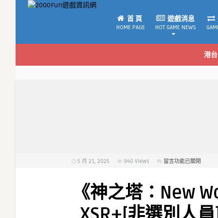
首 頁
遊戲消息
HOME PAGE
HOT GAME NEWS
GAM
港台
5 月 21, 2025
940
Views
在
留言功能已關閉
〈《神
之
《神之塔：New W
塔：
New
XSR+[非選別人
World》