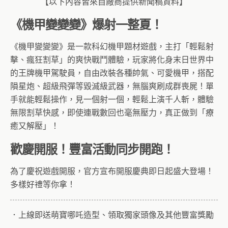
【以下內容皆來自廠商提供新聞稿資料】
《機甲變變變》爆射一整夏！
《機甲變變變》是一款科幻機甲題材遊戲，主打「輕鬆射
擊、瘋狂割草」的爽快戰鬥體驗，玩家將化身末日世界中
的王牌機甲駕駛員，自由改裝各種帥氣、可愛機甲，搭配
隕星炮、超級飛彈等毀滅級武器，無腦爽刷成群喪屍！單
手就能輕鬆操作，見一個射一個，輕鬆上演千人斬，體驗
無限割草快感，即使連戰數回也毫無壓力，真正做到「療
癒又解壓」！
歡慶開服！豐富活動同步開跑！
為了慶祝遊戲開服，官方宣布開服慶典即日起盛大登場！
多樣好禮等你拿！
．上線即送萌寶哪吒造型、領取獨家頭像及其他豐富獎勵