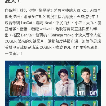
夏天！
自遊戲上線起《機甲變變變》將展開連續人氣 KOL 天團直
播馬拉松，網羅多位知名實況主接力應援，火熱進行中！
包含懶貓 LanCat、爆哥 Neal、平民百姓、小許、大丸、瘋
狂老爹、蛋捲、薇薇 weiwei、哈耿等實況直播與影片釋
出，搭配 DenKa、紫玥桃、Shiraga Yanko 小泱人等高人氣
COSER 帶來的火辣影片，活動熱度持續升溫，無論你是想
看機甲實戰還是清涼 COSER，這波 KOL 合作馬拉松都能
一次滿足！