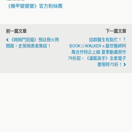
《機甲變變變》官方粉絲團
前一篇文章
下一篇文章
《姆姆鬥惡龍》預註冊火熱
這群醫生有點忙！？
開啟，史萊姆勇者集結！
BOOK☆WALKERｘ厭世醫師阿
萬合作特企上線 夏季動畫原作
79折起，《灌籃高手》全套電子
書限時73折！