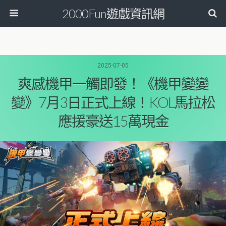
2000Fun遊戲資訊網
2025-07-05
爽感機甲一觸即發！《機甲變變
變》7月3日正式上線！KOL馬拉松
應援豪送15萬現金