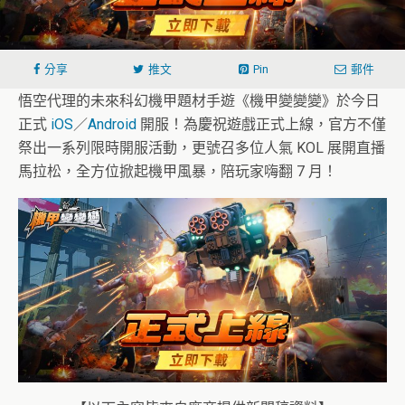
分享
推文
Pin
郵件
悟空代理的未來科幻機甲題材手遊《機甲變變變》於今日
正式
iOS
／
Android
開服！為慶祝遊戲正式上線，官方不僅
祭出一系列限時開服活動，更號召多位人氣 KOL 展開直播
馬拉松，全方位掀起機甲風暴，陪玩家嗨翻 7 月！