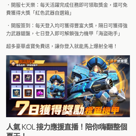
．開服七天樂：每天活躍完成任務即可領取獎金，還可免
費獲得大獎「紅色武器自選箱」
．開服簽到：每天登入均可獲得豐富大獎，隔日可獲得強
力武器鋸盤，七日登入即可解鎖強力機甲「海盜砲手」
超多豪華虛寶免費送，讓你登入就能馬上爆射全場！
人氣 KOL 接力應援直播！陪你嗨翻整個