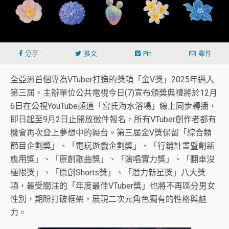
分享
推文
Pin
郵件
全亞洲首個專為VTuber打造的獎項「金V獎」2025年邁入
第三屆，主辦單位公共電視今日(7)宣布頒獎典禮將於12月
6日在公視YouTube頻道「宮氏海水浴場」線上同步轉播，
即日起至9月2日止開放徵件報名，所有VTuber創作者都有
機會再次登上夢想中的舞台。第三屆金V獎保留「綜合類
節目企劃獎」、「電玩遊戲企劃獎」、「行銷計畫暨創新
應用獎」、「原創歌曲獎」、「演唱實力獎」、「翻車沒
極限獎」、「原創Shorts獎」、「潛力新星獎」八大獎
項，最受關注的「年度最佳VTuber獎」也將不再區分男女
性別，期盼打破框架，展現二次元角色獨有的性格與魅
力。