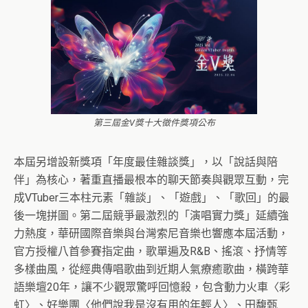
第三屆金V獎十大徵件獎項公布
本屆另增設新獎項「年度最佳雜談獎」，以「說話與陪
伴」為核心，著重直播最根本的聊天節奏與觀眾互動，完
成VTuber三本柱元素「雜談」、「遊戲」、「歌回」的最
後一塊拼圖。第二屆競爭最激烈的「演唱實力獎」延續強
力熱度，華研國際音樂與台灣索尼音樂也響應本屆活動，
官方授權八首參賽指定曲，歌單遍及R&B、搖滾、抒情等
多樣曲風，從經典傳唱歌曲到近期人氣療癒歌曲，橫跨華
語樂壇20年，讓不少觀眾驚呼回憶殺，包含動力火車〈彩
虹〉、好樂團〈他們說我是沒有用的年輕人〉、田馥甄