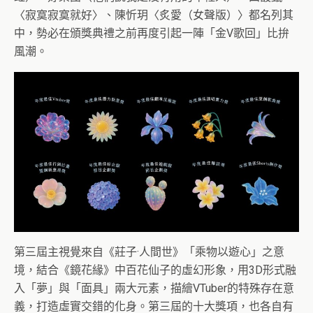
〈寂寞寂寞就好〉、陳忻玥〈炙愛（女聲版）〉都名列其
中，勢必在頒獎典禮之前再度引起一陣「金V歌回」比拚
風潮。
第三屆主視覺來自《莊子·人間世》「乘物以遊心」之意
境，結合《鏡花緣》中百花仙子的虛幻形象，用3D形式融
入「夢」與「面具」兩大元素，描繪VTuber的特殊存在意
義，打造虛實交錯的化身。第三屆的十大獎項，也各自有