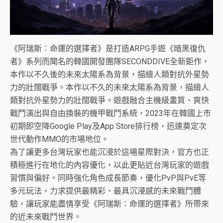
《阿瑞斯：命運的選擇者》是打造ARPG手遊《暗黑復仇
者》系列而聞名的韓國開發團隊SECONDDIVE全新鉅作，
本作以不久後的未來太陽系為背景，描繪人類對抗外星勢
力的壯闊戰爭。本作以不久的未來太陽系為背景，描繪人
類對抗外星勢力的壯闊戰爭。遊戲融合主機級畫質、爽快
戰鬥演出與自由換裝的機甲戰鬥系統，2023年在韓國上市
初期即空降Google Play及App Store排行榜，迅速奠定次
世代動作MMO的市場地位。
為了讓更多台灣玩家也能沉浸於這場星際對決，官方也正
積極進行在地化的內容優化，以此更貼近台灣玩家的遊戲
習慣與偏好。同時強化角色成長節奏，優化PvP與PvE等
多元玩法，力求提供最精彩、最具沉浸感的未來戰鬥體
驗，讓玩家能盡情享受《阿瑞斯：命運的選擇者》所帶來
的近未來戰鬥世界。