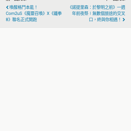
喚醒格鬥本能！
《諾提里森：於黎明之前》一週
Com2uS《魔靈召喚》X《鐵拳
年前夜祭∣無數個旅途的交叉
8》聯名正式開跑
口，終與你相遇！