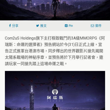
分享
推文
Pin
郵件
Com2uS Holdings旗下主打極致戰鬥的3A級MMORPG《阿
瑞斯：命運的選擇者》預告網站於今(31)日正式上線，宣
告正式進軍台港澳市場，同步釋出的世界觀影片搶先揭開
太陽系戰場的神秘序章，並預告將於下月舉行記者會，邀
請玩家一同搶先踏上這場命運之戰。