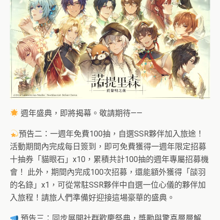
週年盛典，即將揭幕。敬請期待——
預告二：一週年免費100抽，自選SSR夥伴加入旅途！
活動期間內完成每日簽到，即可免費獲得一週年限定招募
十抽券「貓眼石」x10，累積共計100抽的週年專屬招募機
會！ 此外，期間內完成100次招募，還能額外獲得「燄羽
的名錄」x1，可從常駐SSR夥伴中自選一位心儀的夥伴加
入旅程！請旅人們準備好迎接這場豪華的盛典。
預告三：同步展開社群歡慶祭典，獎勵與驚喜層層解