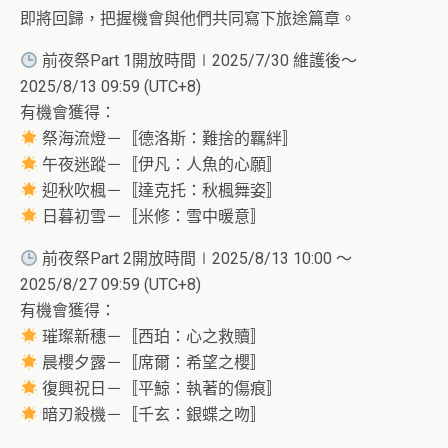
即將回歸，把握機會與他們共同寫下旅途篇章。
前夜祭Part 1開放時間∣2025/7/30 維護後～
2025/8/13 09:59 (UTC+8)
有機會獲得：
祭海流燈－〚德洛斯：難捨的羈絆〛
午夜迷蹤－〚伊凡：人魚的心願〛
迎秋吹楓－〚達克托：秋楓舞姿〛
日暮初雪－〚米修：雪中暖意〛
前夜祭Part 2開放時間∣2025/8/13 10:00 ～
2025/8/27 09:59 (UTC+8)
有機會獲得：
璀璨新穗－〚西珀：心之救贖〛
晨櫻夕露－〚席爾：希望之櫻〛
復興祝日－〚平鯨：執著的傷痕〛
暗刃殺機－〚千玄：銀蝶之吻〛