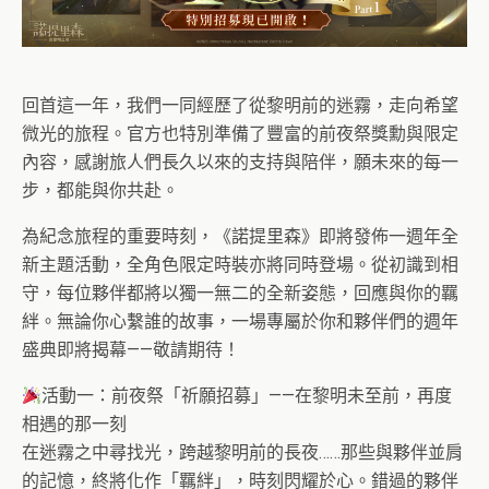
回首這一年，我們一同經歷了從黎明前的迷霧，走向希望
微光的旅程。官方也特別準備了豐富的前夜祭獎勳與限定
內容，感謝旅人們長久以來的支持與陪伴，願未來的每一
步，都能與你共赴。
為紀念旅程的重要時刻，《諾提里森》即將發佈一週年全
新主題活動，全角色限定時裝亦將同時登場。從初識到相
守，每位夥伴都將以獨一無二的全新姿態，回應與你的羈
絆。無論你心繫誰的故事，一場專屬於你和夥伴們的週年
盛典即將揭幕——敬請期待！
活動一：前夜祭「祈願招募」——在黎明未至前，再度
相遇的那一刻
在迷霧之中尋找光，跨越黎明前的長夜……那些與夥伴並肩
的記憶，終將化作「羈絆」，時刻閃耀於心。錯過的夥伴