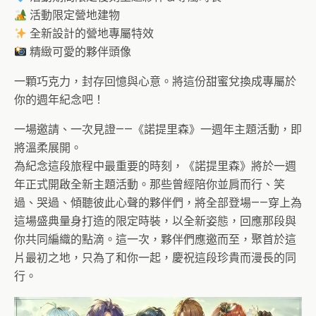
活動限定營地建物
全新設計的營地專屬特效
精緻可愛的夥伴頭像
一顆巧克力，封存回憶與心意。將這份甜蜜兌換成專屬於
你的週年紀念吧！
一場邀請、一次見證——《諾提里森》一週年主題活動，即
將溫柔展開。
為紀念這段旅程中最重要的時刻，《諾提里森》將於一週
年正式開啟全新主題活動。那些曾經陪你並肩而行、笑
過、哭過、傾聽彼此心聲的夥伴們，將全部登場——穿上為
這場盛典量身打造的限定時裝，以全新姿態，回應那段與
你共同編織的點滴。這一次，夥伴們應邀而至，聚首於這
片最初之地，只為了和你一起，慶祝這段珍貴而漫長的同
行。