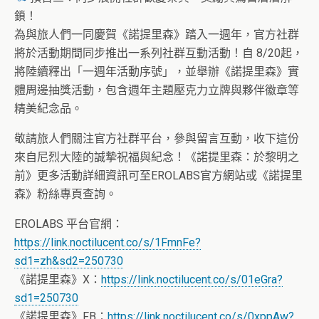
鎖！
為與旅人們一同慶賀《諾提里森》踏入一週年，官方社群
將於活動期間同步推出一系列社群互動活動！自 8/20起，
將陸續釋出「一週年活動序號」，並舉辦《諾提里森》實
體周邊抽獎活動，包含週年主題壓克力立牌與夥伴徽章等
精美紀念品。
敬請旅人們關注官方社群平台，參與留言互動，收下這份
來自尼烈大陸的誠摯祝福與紀念！《諾提里森：於黎明之
前》更多活動詳細資訊可至EROLABS官方網站或《諾提里
森》粉絲專頁查詢。
EROLABS 平台官網：
https://link.noctilucent.co/s/1FmnFe?
sd1=zh&sd2=250730
《諾提里森》X：
https://link.noctilucent.co/s/01eGra?
sd1=250730
《諾提里森》FB：
https://link.noctilucent.co/s/0xppAw?