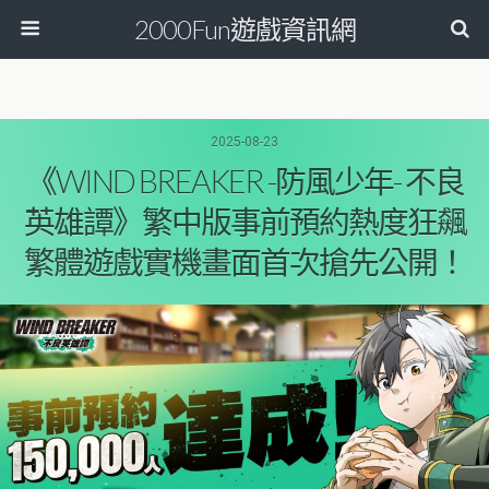
2000Fun遊戲資訊網
2025-08-23
《WIND BREAKER -防風少年- 不良
英雄譚》繁中版事前預約熱度狂飆
繁體遊戲實機畫面首次搶先公開！