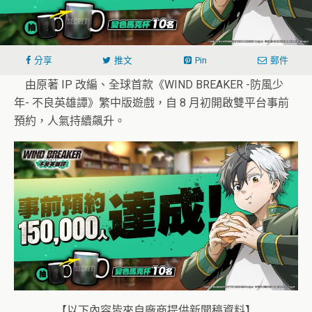
分享
推文
Pin
郵件
由原著 IP 改編、全球首款《WIND BREAKER -防風少
年- 不良英雄譚》繁中版遊戲，自 8 月初開啟雙平台事前
預約，人氣持續飆升。
【以下內容皆來自廠商提供新聞稿資料】