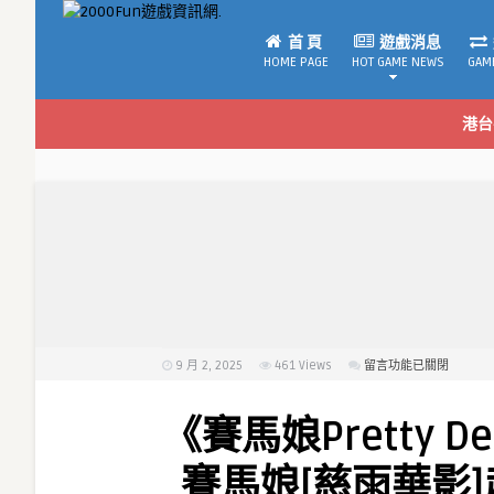
首 頁
遊戲消息
HOME PAGE
HOT GAME NEWS
GAM
港台
9 月 2, 2025
461
Views
在
留言功能已關閉
〈《賽
馬
《賽馬娘Pretty 
娘
Pretty
賽馬娘[慈雨華影]
Derby》