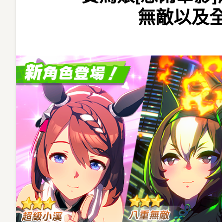
9/1
無敵以及全
登
場
全
新
★3
培
育
賽
馬
娘
[慈
雨
華
影]
超
級
小
溪、
[黑