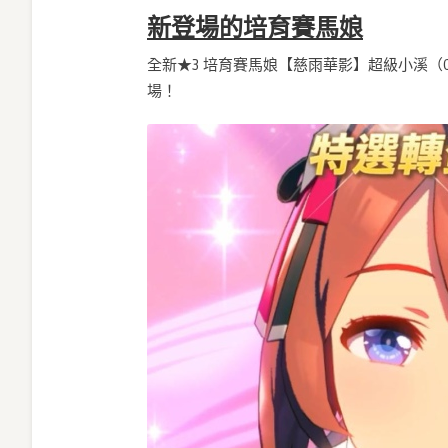
新登場的培育賽馬娘
全新★3 培育賽馬娘【慈雨華影】超級小溪（
場！