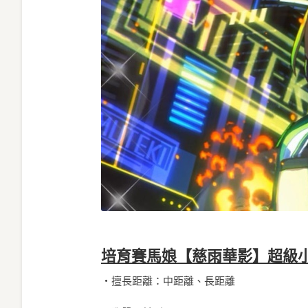
培育賽馬娘【慈雨華影】超級
・擅長距離：中距離、長距離