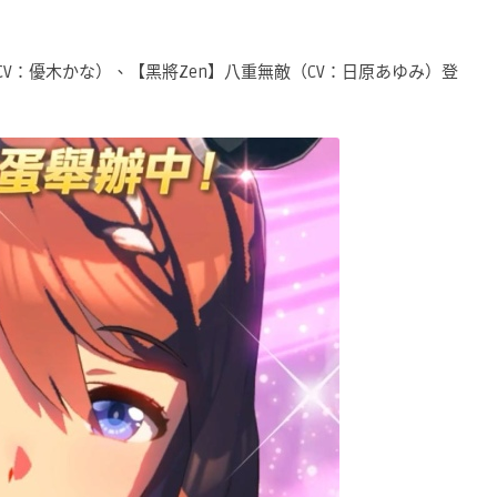
CV：優木かな）、【黑將Zen】八重無敵（CV：日原あゆみ）登