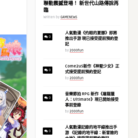
聯動震撼登場！ 新世代山路傳說再
臨
Written by
GAMENEWS
人氣動漫《灼眼的夏娜》即將
0
推出手游 現已接受提前預約登
記
by
2000fun
Come2uS新作《神聖少女》正
0
式接受提前預約登記
by
2000fun
音樂節拍 RPG 新作《屠龍獵
0
人：Ultimate》現已開始接受
事前登錄
by
2000fun
人氣動漫記錄的地平線推出手
0
游 《記錄的地平線：新冒險的