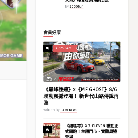
大地》接受提前預約登記
by
2000fun
會員好康
APPS GAME
《巔峰極速》x《MF GHOST》8/6
聯動震撼登場！ 新世代山路傳說再
臨
Written by
GAMENEWS
《絕區零》X 7-ELEVEN 聯動正
式開跑！主題門市、實體周邊
登場