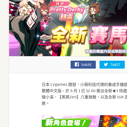
將
Zen]
八
重
無
敵
以
及
全
新
SSR
SHARE
TWEET
支
援
卡
日本 Cygames 開發、小萌科技代理的養成手機遊戲《
片！〉
繁體中文版，於 9 月 1 日 12:00 推出全新★
中
級小溪、【黑將Zen】八重無敵，以及全新 SSR 
進。