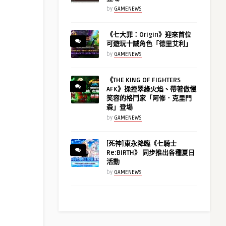
by
GAMENEWS
《七大罪：Origin》迎來首位
可遊玩十誡角色「德里艾利」
by
GAMENEWS
《THE KING OF FIGHTERS
AFK》操控翠綠火焰、帶著傲慢
笑容的格鬥家「阿修．克里門
森」登場
by
GAMENEWS
[死神]東永降臨《七騎士
Re:BIRTH》 同步推出各種夏日
活動
by
GAMENEWS