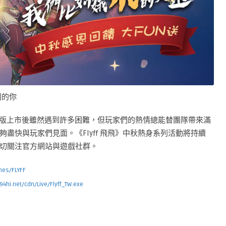
別的你
體中文版上市後雖然遇到許多困難，但玩家們的熱情總能替團隊帶來滿
盡快與玩家們見面。《Flyff 飛飛》中秋熱身系列活動將持續
切關注官方網站與遊戲社群。
mes/FLYFF
f.94hi.net/cdn/Live/Flyff_TW.exe