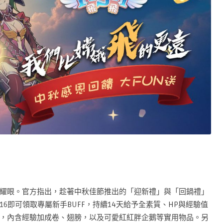
耀眼。官方指出，趁著中秋佳節推出的「迎新禮」與「回鍋禮」
6即可領取專屬新手BUFF，持續14天給予全素質、HP與經驗值
，內含經驗加成卷、翅膀，以及可愛紅紅胖企鵝等實用物品。另