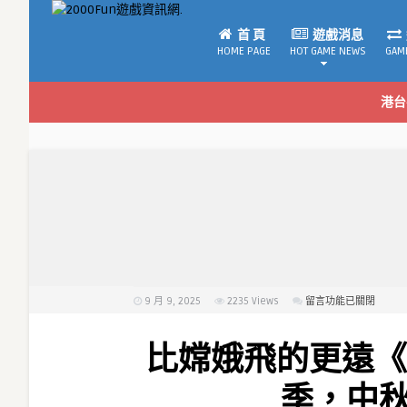
首 頁
遊戲消息
HOME PAGE
HOT GAME NEWS
GAM
港台
9 月 9, 2025
2235
Views
在
留言功能已關閉
〈比
嫦
比嫦娥飛的更遠《F
娥
飛
季，中
的