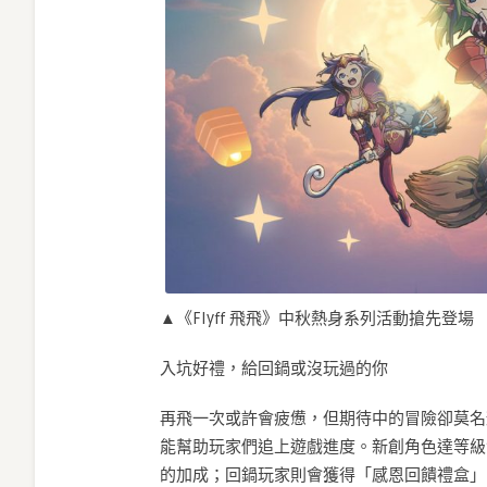
▲《Flyff 飛飛》中秋熱身系列活動搶先登場
入坑好禮，給回鍋或沒玩過的你
再飛一次或許會疲憊，但期待中的冒險卻莫名
能幫助玩家們追上遊戲進度。新創角色達等級1
的加成；回鍋玩家則會獲得「感恩回饋禮盒」