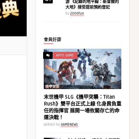
游 《記錄的地平線：新冒險的
大地》接受提前預約登記
by
2000fun
會員好康
APPS GAME
末世機甲 SLG《機甲突襲：Titan
Rush》雙平台正式上線 化身肩負重
任的指揮官 展開一場攸關存亡的命
運決戰！
Written by
GAMENEWS