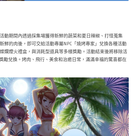
活動期間內透過採集場獲得新鮮的蔬菜和夏日辣椒、打怪蒐集
新鮮的肉後，即可交給活動專屬NPC「燒烤專家」兌換各種活動
燦爛煙火禮盒，與消耗型道具等多樣獎勵。活動結束後將移除活
成獎勵兌換。烤肉、飛行、美食和治癒日常，滿滿幸福的驚喜都在