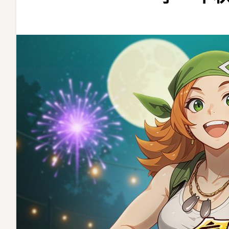
更
遠
《Flyff
飛
飛》
仲
夏
煙
火
燒
烤
季，
中
秋
感
恩
禮
只
送
不