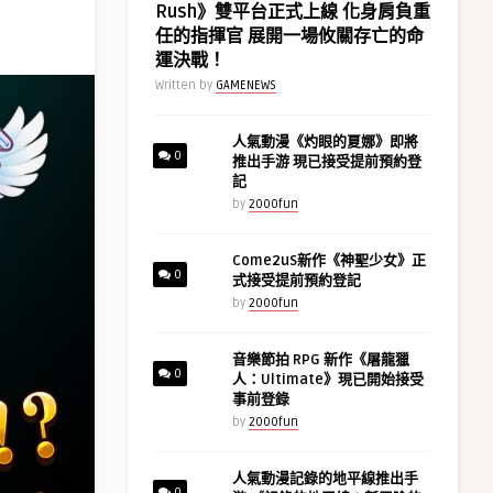
Rush》雙平台正式上線 化身肩負重
任的指揮官 展開一場攸關存亡的命
運決戰！
Written by
GAMENEWS
人氣動漫《灼眼的夏娜》即將
0
推出手游 現已接受提前預約登
記
by
2000fun
Come2uS新作《神聖少女》正
0
式接受提前預約登記
by
2000fun
音樂節拍 RPG 新作《屠龍獵
0
人：Ultimate》現已開始接受
事前登錄
by
2000fun
人氣動漫記錄的地平線推出手
0