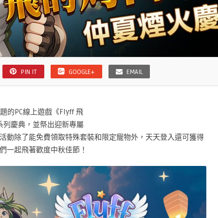
PIN IT
GOOGLE+
EMAIL
的PC線上遊戲《Flyff 飛
系列慶典，並祭出迎新專屬
活動除了能免費領取特殊套裝和限定寵物外，天天登入還可獲得
們一起飛著歡度中秋佳節！