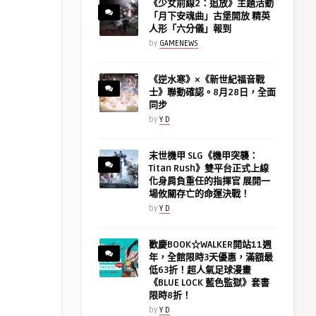
《少女前線2：追放》主題活動
「月下安魂曲」古堡開放 精英
人形「六分儀」報到
by
GAMENEWS
《逆水寒》×《新世紀福音戰
士》聯動確認。8月28日，全面
同步
by
Y D
末世機甲 SLG《機甲突襲：
Titan Rush》雙平台正式上線
化身肩負重任的指揮官 展開一
場攸關存亡的命運決戰！
by
Y D
歡慶BOOK☆WALKER開站11週
年，全館限時3天優惠，滿額最
低63折！超人氣足球漫畫
《BLUE LOCK 藍色監獄》套書
限時8折！
by
Y D