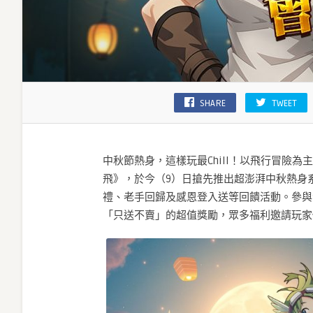
賣〉
中
SHARE
TWEET
中秋節熱身，這樣玩最Chill！以飛行冒險為主題
飛》，於今（9）日搶先推出超澎湃中秋熱身
禮、老手回歸及感恩登入送等回饋活動。參與
「只送不賣」的超值獎勵，眾多福利邀請玩家